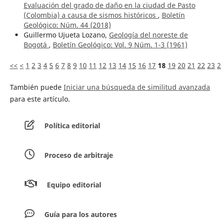
Evaluación del grado de daño en la ciudad de Pasto
(Colombia) a causa de sismos históricos
,
Boletín
Geológico: Núm. 44 (2018)
Guillermo Ujueta Lozano,
Geología del noreste de
Bogotá
,
Boletín Geológico: Vol. 9 Núm. 1-3 (1961)
<<
<
1
2
3
4
5
6
7
8
9
10
11
12
13
14
15
16
17
18
19
20
21
22
23
2
También puede
Iniciar una búsqueda de similitud avanzada
para este artículo.
Política editorial
Proceso de arbitraje
Equipo editorial
Guía para los autores