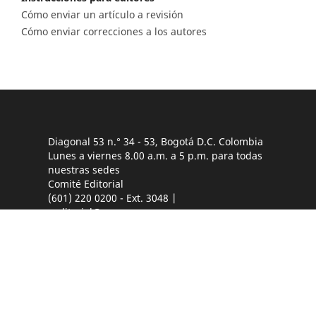
Cómo enviar un artículo a revisión
Cómo enviar correcciones a los autores
Diagonal 53 n.° 34 - 53, Bogotá D.C. Colombia
Lunes a viernes 8.00 a.m. a 5 p.m. para todas
nuestras sedes
Comité Editorial
(601) 220 0200 - Ext. 3048 |
ceditorial@sgc.gov.co
Teléfono
(601) 220 0200 - (601) 220 0100 - (601) 222 1811
Fáx: (601) 222 07 97