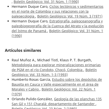
,
Boletín Geológico: Vol. 31 Núm. 1 (1990)
Hermann Duque Caro,
Ciclos tectónicos y sedimentarios
en el norte de Colombia y sus relaciones con la
paleoecología
,
Boletín Geológico: Vol. 19 Núm. 3 (1971)
Hermann Duque Caro,
Estratigrafía, paleoceanografía y
paleobiogeografía de la Cuenca del Atrato y la evolución
del Istmo de Panamá
,
Boletín Geológico: Vol. 31 Núm. 1
(1990)
Artículos similares
Raul Muñoz A., Michael Tistl, Klaus P. T. Burgath,
Metodología para explorar mineralizaciones primarias
de PGM en el río Condoto, Chocó, Colombia
,
Boletín
Geológico: Vol. 33 Núm. 1-3 (1993)
Humberto Rosas García,
Estudio sobre los depósitos de
Bauxita en Cauca y Valle especialmente en el área de
Morales y Cabijo
,
Boletín Geológico: Vol. 22 Núm. 1
(1979)
Orlando Pulido González,
Geología de las planchas 135
San Gil y 151 Charalá: departamento de Santander
,
Boletín Geológico: Vol. 23 Núm. 2 (1980)