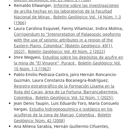
Reinaldo Ellwanger,
Informe sobre las investigaciones
de arcilla hechas en los laboratorios de la Facultad
Nacional de Minas
,
Boletín Geológico: Vol. 14 Núm. 1-3
(1966)
Laura Carolina Esquivel, Fanny Villamizar, Indira Molina,
Corrigendum to “Interpretation of Palaeozoic geoforms
with the use of seismic attributes in a region of the
Eastern Plains, Colombia” [Boletín Geológico, 49(1),
2022]
,
Boletín Geológico: Vol. 49 Núm. 2 (2022)
Imre Megyesi,
Estudios sobre los depósitos de azufre en
la mina de "El Vinagre", Puracé
,
Boletín Geológico: Vol.
10 Núm. 1-3 (1962)
Pablo Emilio Pedraza-Castro, Jairo Hernán Roncancio-
Guzmán, Laura Constanza Bocanegra-Rodríguez,
Registro estratigráfico de la Formación Lisama en la
Ruta del Cacao, área de La Fortuna, Barrancabermeja,
Colombia
,
Boletín Geológico: Vol. 52 Núm. 1 (2025):
Jean Denis Taupin, Luis Eduardo Toro, María Consuelo
Vargas,
Estudio hidrogeoquímico e isotópico en los
acuíferos de la zona de Maicao, Colombia
,
Boletín
Geológico: Núm. 42 (2008)
Ana Milena Sarabia, Hernán Guillermo Cifuentes,