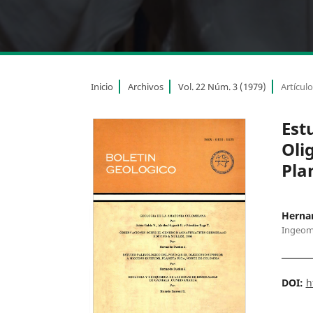
Inicio
Archivos
Vol. 22 Núm. 3 (1979)
Artícul
Est
Oli
Pla
Herna
Ingeom
DOI:
h