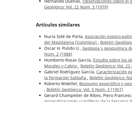
Hernando Dueñas,
Observaciones sobre el
Geológico: Vol. 22 Núm. 3 (1979)
Artículos similares
Nuria Solé de Porta,
Asociación esporo-polín
del Magdalena (Colombia)
,
Boletín Geológic
Oscar H. Pulido U.,
Geología y geoquímica d
Núm. 2 (1988)
Humberto Rosas García,
Estudio sobre los d
Morales y Cabijo
,
Boletín Geológico: Vol. 22
Gabriel Rodríguez García,
Caracterización p
la formación Saldaña
,
Boletín Geológico: N
Roberto Wokittel,
Bosquejo geográfico y geol
,
Boletín Geológico: Vol. 5 Núm. 3 (1957)
Gerard Champetier de Ribes, Piero Francesc
mineralizaciones cupríferas de la Serranía 
Intendencia de la Guajira)
,
Boletín Geológic
Giancarlo Renzoni,
Geología del cuadrángul
Gustavo Sarmiento Pérez,
Estratigrafía y m
Núm. 1-3 (1992)
Rodrigo Vargas H., Alfonso Arias T., Luis Jaram