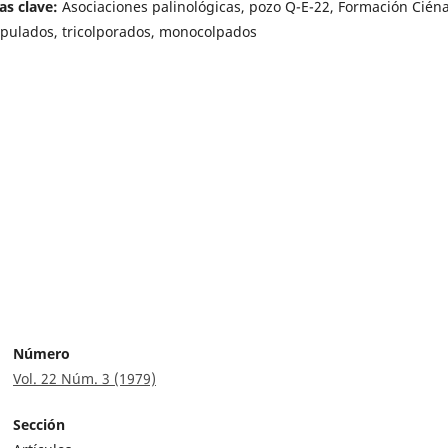
as clave:
Asociaciones palinológicas, pozo Q-E-22, Formación Cién
ripulados, tricolporados, monocolpados
Número
Vol. 22 Núm. 3 (1979)
Sección