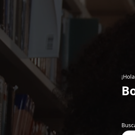
¡Hola
Bo
Busca