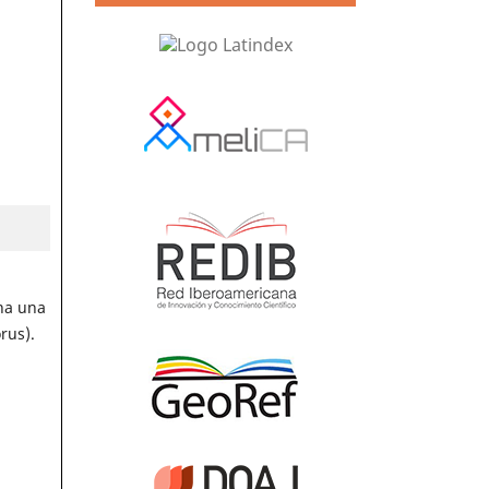
gna una
rus).