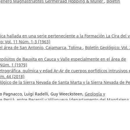
 género Magnastriatites Germeraad Hopping & Muller
,
Boletín
ica hallada en una serie perteneciente a la Formación La Cira del v
o: Vol. 11 Núm. 1-3 (1963)
el área de San Antonio, Cajamarca, Tolima
,
Boletín Geológico: Vol.
epósitos de Bauxita en Cauca y Valle especialmente en el área de
 Núm. 1 (1979)
etrográfica, química y edad Ar-Ar de cuerpos porfídicos intrusivos 
úm. 44 (2018)
ógico de la Sierra Nevada de Santa Marta y la Sierra Nevada de Pe
o Pagnacco, Luigi Radelli, Guy Weecksteen,
Geología y
de Perijá, entre Becerril y Villanueva (departamento del Magdalena,
o: Vol. 11 Núm. 1-3 (1963)
o J-12 Tunja
,
Boletín Geológico: Vol. 24 Núm. 2 (1981)
edios de depósito de la Formación Guaduas
,
Boletín Geológico: Vol.
illo C., Noel Téllez l.,
Geología del Cuadrángulo I-13, Málaga
,