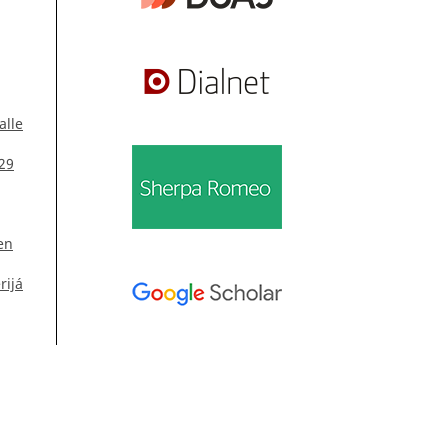
alle
 29
en
rijá
Información
 32
Para lectores/as
Para autores/as