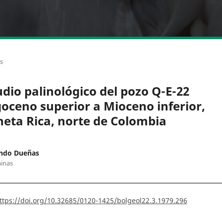
os
udio palinológico del pozo Q-E-22
goceno superior a Mioceno inferior,
neta Rica, norte de Colombia
ndo Dueñas
inas
ttps://doi.org/10.32685/0120-1425/bolgeol22.3.1979.296