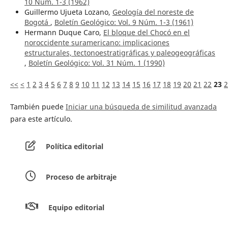
10 Núm. 1-3 (1962)
Guillermo Ujueta Lozano,
Geología del noreste de
Bogotá
,
Boletín Geológico: Vol. 9 Núm. 1-3 (1961)
Hermann Duque Caro,
El bloque del Chocó en el
noroccidente suramericano: implicaciones
estructurales, tectonoestratigráficas y paleogeográficas
,
Boletín Geológico: Vol. 31 Núm. 1 (1990)
<<
<
1
2
3
4
5
6
7
8
9
10
11
12
13
14
15
16
17
18
19
20
21
22
23
2
También puede
Iniciar una búsqueda de similitud avanzada
para este artículo.
Política editorial
Proceso de arbitraje
Equipo editorial