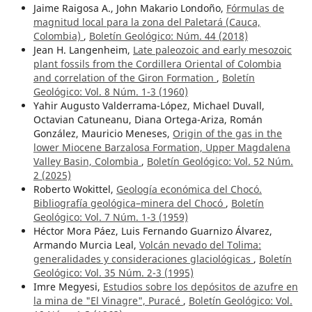
Jaime Raigosa A., John Makario Londoño,
Fórmulas de
magnitud local para la zona del Paletará (Cauca,
Colombia)
,
Boletín Geológico: Núm. 44 (2018)
Jean H. Langenheim,
Late paleozoic and early mesozoic
plant fossils from the Cordillera Oriental of Colombia
and correlation of the Giron Formation
,
Boletín
Geológico: Vol. 8 Núm. 1-3 (1960)
Yahir Augusto Valderrama-López, Michael Duvall,
Octavian Catuneanu, Diana Ortega-Ariza, Román
González, Mauricio Meneses,
Origin of the gas in the
lower Miocene Barzalosa Formation, Upper Magdalena
Valley Basin, Colombia
,
Boletín Geológico: Vol. 52 Núm.
2 (2025)
Roberto Wokittel,
Geología económica del Chocó.
Bibliografía geológica–minera del Chocó
,
Boletín
Geológico: Vol. 7 Núm. 1-3 (1959)
Héctor Mora Páez, Luis Fernando Guarnizo Álvarez,
Armando Murcia Leal,
Volcán nevado del Tolima:
generalidades y consideraciones glaciológicas
,
Boletín
Geológico: Vol. 35 Núm. 2-3 (1995)
Imre Megyesi,
Estudios sobre los depósitos de azufre en
la mina de "El Vinagre", Puracé
,
Boletín Geológico: Vol.