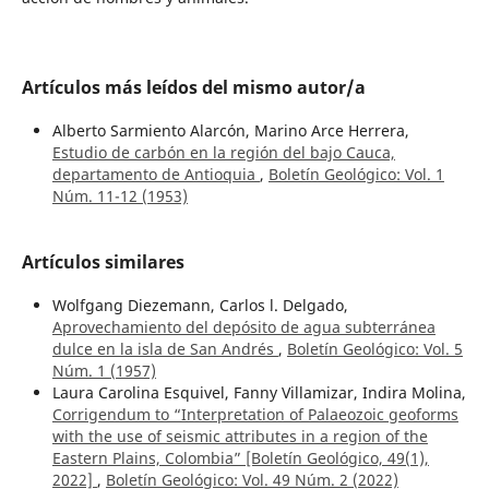
Artículos más leídos del mismo autor/a
Alberto Sarmiento Alarcón, Marino Arce Herrera,
Estudio de carbón en la región del bajo Cauca,
departamento de Antioquia
,
Boletín Geológico: Vol. 1
Núm. 11-12 (1953)
Artículos similares
Wolfgang Diezemann, Carlos l. Delgado,
Aprovechamiento del depósito de agua subterránea
dulce en la isla de San Andrés
,
Boletín Geológico: Vol. 5
Núm. 1 (1957)
Laura Carolina Esquivel, Fanny Villamizar, Indira Molina,
Corrigendum to “Interpretation of Palaeozoic geoforms
with the use of seismic attributes in a region of the
Eastern Plains, Colombia” [Boletín Geológico, 49(1),
2022]
,
Boletín Geológico: Vol. 49 Núm. 2 (2022)