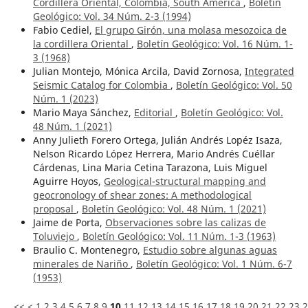
Cordillera Oriental, Colombia, South America
,
Boletín
Geológico: Vol. 34 Núm. 2-3 (1994)
Fabio Cediel,
El grupo Girón, una molasa mesozoica de
la cordillera Oriental
,
Boletín Geológico: Vol. 16 Núm. 1-
3 (1968)
Julian Montejo, Mónica Arcila, David Zornosa,
Integrated
Seismic Catalog for Colombia
,
Boletín Geológico: Vol. 50
Núm. 1 (2023)
Mario Maya Sánchez,
Editorial
,
Boletín Geológico: Vol.
48 Núm. 1 (2021)
Anny Julieth Forero Ortega, Julián Andrés Lopéz Isaza,
Nelson Ricardo López Herrera, Mario Andrés Cuéllar
Cárdenas, Lina Maria Cetina Tarazona, Luis Miguel
Aguirre Hoyos,
Geological-structural mapping and
geocronology of shear zones: A methodological
proposal
,
Boletín Geológico: Vol. 48 Núm. 1 (2021)
Jaime de Porta,
Observaciones sobre las calizas de
Toluviejo
,
Boletín Geológico: Vol. 11 Núm. 1-3 (1963)
Braulio C. Montenegro,
Estudio sobre algunas aguas
minerales de Nariño
,
Boletín Geológico: Vol. 1 Núm. 6-7
(1953)
<<
<
1
2
3
4
5
6
7
8
9
10
11
12
13
14
15
16
17
18
19
20
21
22
23
2