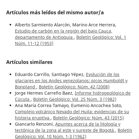
Artículos más leídos del mismo autor/a
Alberto Sarmiento Alarcón, Marino Arce Herrera,
Estudio de carbón en la región del bajo Cauca,
departamento de Antioquia
,
Boletín Geológico: Vol. 1
Núm. 11-12 (1953)
Artículos similares
Eduardo Carrillo, Santiago Yépez,
Evolución de los
glaciares en los Andes venezolanos: picos Humboldt y
Bonpland
,
Boletín Geológico: Núm. 42 (2008)
Jorge Hermes Carreño Baez,
Informe hidrogeológico de
Cúcuta
,
Boletín Geológico: Vol. 25 Núm. 3 (1982)
Ana María Correa Tamayo, Eumenio Ancochea Soto,
Complejo volcánico Nevado del Huila: evidencias de su
historia eruptiva
,
Boletín Geológico: Núm. 43 (2015)
Giancarlo Renzoni,
Apuntes acerca de la litología y
tectónica de la zona al este y sureste de Bogotá
,
Boletín
Geológico: Vol. 10 Núm. 1-3 (1962)