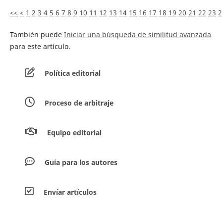
<<
<
1
2
3
4
5
6
7
8
9
10
11
12
13
14
15
16
17
18
19
20
21
22
23
2
También puede
Iniciar una búsqueda de similitud avanzada
para este artículo.
Política editorial
Proceso de arbitraje
Equipo editorial
Guía para los autores
Envíar artículos