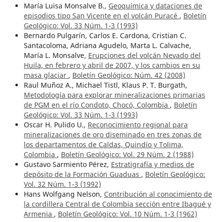
María Luisa Monsalve B.,
Geoquímica y dataciones de
episodios tipo San Vicente en el volcán Puracé
,
Boletín
Geológico: Vol. 33 Núm. 1-3 (1993)
Bernardo Pulgarín, Carlos E. Cardona, Cristian C.
Santacoloma, Adriana Agudelo, Marta L. Calvache,
María L. Monsalve,
Erupciones del volcán Nevado del
Huila, en febrero y abril de 2007, y los cambios en su
masa glaciar
,
Boletín Geológico: Núm. 42 (2008)
Raul Muñoz A., Michael Tistl, Klaus P. T. Burgath,
Metodología para explorar mineralizaciones primarias
de PGM en el río Condoto, Chocó, Colombia
,
Boletín
Geológico: Vol. 33 Núm. 1-3 (1993)
Oscar H. Pulido U.,
Reconocimiento regional para
mineralizaciones de oro diseminado en tres zonas de
los departamentos de Caldas, Quindío y Tolima,
Colombia
,
Boletín Geológico: Vol. 29 Núm. 2 (1988)
Gustavo Sarmiento Pérez,
Estratigrafía y medios de
depósito de la Formación Guaduas
,
Boletín Geológico:
Vol. 32 Núm. 1-3 (1992)
Hans Wolfgang Nelson,
Contribución al conocimiento de
la cordillera Central de Colombia sección entre Ibagué y
Armenia
,
Boletín Geológico: Vol. 10 Núm. 1-3 (1962)