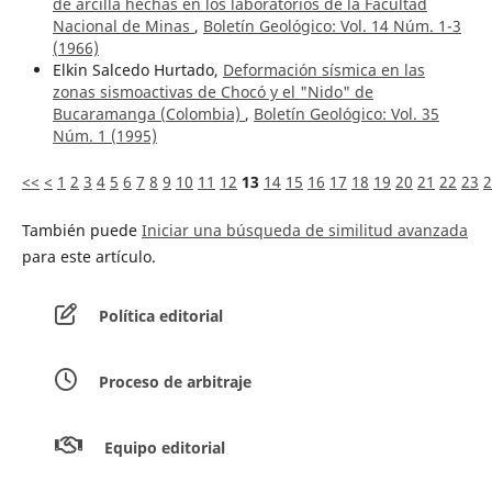
de arcilla hechas en los laboratorios de la Facultad
Nacional de Minas
,
Boletín Geológico: Vol. 14 Núm. 1-3
(1966)
Elkin Salcedo Hurtado,
Deformación sísmica en las
zonas sismoactivas de Chocó y el "Nido" de
Bucaramanga (Colombia)
,
Boletín Geológico: Vol. 35
Núm. 1 (1995)
<<
<
1
2
3
4
5
6
7
8
9
10
11
12
13
14
15
16
17
18
19
20
21
22
23
2
También puede
Iniciar una búsqueda de similitud avanzada
para este artículo.
Política editorial
Proceso de arbitraje
Equipo editorial