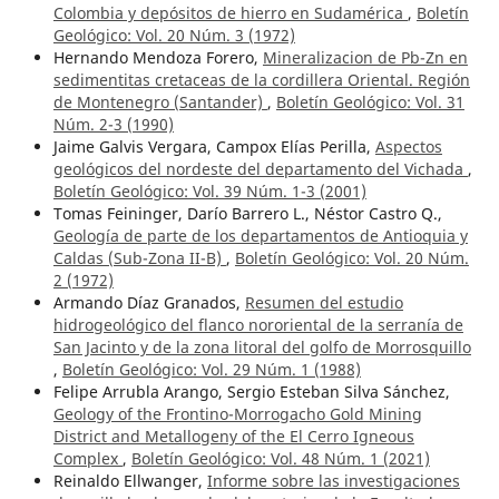
Colombia y depósitos de hierro en Sudamérica
,
Boletín
Geológico: Vol. 20 Núm. 3 (1972)
Hernando Mendoza Forero,
Mineralizacion de Pb-Zn en
sedimentitas cretaceas de la cordillera Oriental. Región
de Montenegro (Santander)
,
Boletín Geológico: Vol. 31
Núm. 2-3 (1990)
Jaime Galvis Vergara, Campox Elías Perilla,
Aspectos
geológicos del nordeste del departamento del Vichada
,
Boletín Geológico: Vol. 39 Núm. 1-3 (2001)
Tomas Feininger, Darío Barrero L., Néstor Castro Q.,
Geología de parte de los departamentos de Antioquia y
Caldas (Sub-Zona II-B)
,
Boletín Geológico: Vol. 20 Núm.
2 (1972)
Armando Díaz Granados,
Resumen del estudio
hidrogeológico del flanco nororiental de la serranía de
San Jacinto y de la zona litoral del golfo de Morrosquillo
,
Boletín Geológico: Vol. 29 Núm. 1 (1988)
Felipe Arrubla Arango, Sergio Esteban Silva Sánchez,
Geology of the Frontino-Morrogacho Gold Mining
District and Metallogeny of the El Cerro Igneous
Complex
,
Boletín Geológico: Vol. 48 Núm. 1 (2021)
Reinaldo Ellwanger,
Informe sobre las investigaciones