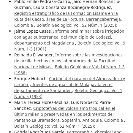
Pablo Emilio Pedraza-Castro, Jairo Hernán Roncancio-
Guzmán, Laura Constanza Bocanegra-Rodríguez,
Registro estratigráfico de la Formación Lisama en la
Ruta del Cacao, área de La Fortuna, Barrancabermeja,
Colombia
,
Boletín Geológico: Vol. 52 Núm. 1 (2025):
Jaime López Casas,
Informe preliminar sobre irrigación
con agua subterranea, del municipio de Codazzi,
departamento del Magdalena
,
Boletín Geológico: Vol. 9
Núm. 1-3 (1961)
Reinaldo Ellwanger,
Informe sobre las investigaciones
de arcilla hechas en los laboratorios de la Facultad
Nacional de Minas
,
Boletín Geológico: Vol. 14 Núm. 1-3
(1966)
Enrique Hubach,
Carbón del páramo del Almorzadero y
carbón y fuentes de agua sal de Molagavita en el
departamento de Santander
,
Boletín Geológico: Vol. 1
Núm. 5 (1953)
Maria Teresa Florez-Molina, Luis Norberto Parra-
Sánchez,
Criptotefras del volcanismo tropical en el
último milenio preservadas en los sedimentos del
Pantano La Bramadora, Sopetrán, Antioquia, Colombia
,
Boletín Geológico: Vol. 52 Núm. 1 (2025):
Gabriel Rodríguez García,
Petrographic, chemical and