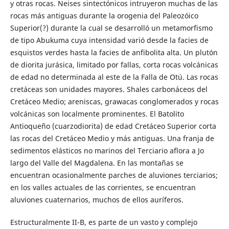
y otras rocas. Neises sintectónicos intruyeron muchas de las
rocas más antiguas durante la orogenia del Paleozóico
Superior(?) durante la cual se desarrolló un metamorfismo
de tipo Abukuma cuya intensidad varió desde la facies de
esquistos verdes hasta la facies de anfibolita alta. Un plutón
de diorita jurásica, limitado por fallas, corta rocas volcánicas
de edad no determinada al este de la Falla de Otú. Las rocas
cretáceas son unidades mayores. Shales carbonáceos del
Cretáceo Medio; areniscas, grawacas conglomerados y rocas
volcánicas son localmente prominentes. El Batolito
Antioqueño (cuarzodiorita) de edad Cretáceo Superior corta
las rocas del Cretáceo Medio y más antiguas. Una franja de
sedimentos elásticos no marinos del Terciario aflora a Jo
largo del Valle del Magdalena. En las montañas se
encuentran ocasionalmente parches de aluviones terciarios;
en los valles actuales de las corrientes, se encuentran
aluviones cuaternarios, muchos de ellos auríferos.
Estructuralmente II-B, es parte de un vasto y complejo