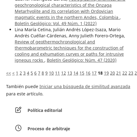
geochronological characteristics of the Onzaga
Metarhyolite and its correlation with Ordovician
magmatic events in the northern Andes, Colombia
,
Boletín Geológico: Vol. 49 Núm. 1 (2022)
Lina María Cetina, Julián Andrés López-Isaza, Mario
Andrés Cuéllar-Cárdenas, Anny Julieth Forero-Ortega,
Review of geothermochronological and
thermobarometric techniques for the construction of
cooling and exhumation curves or paths for intrusive
igneous rocks
,
Boletín Geológico: Núm. 47 (2020)
<<
<
1
2
3
4
5
6
7
8
9
10
11
12
13
14
15
16
17
18
19
20
21
22
23
2
También puede
Iniciar una búsqueda de similitud avanzada
para este artículo.
Política editorial
Proceso de arbitraje