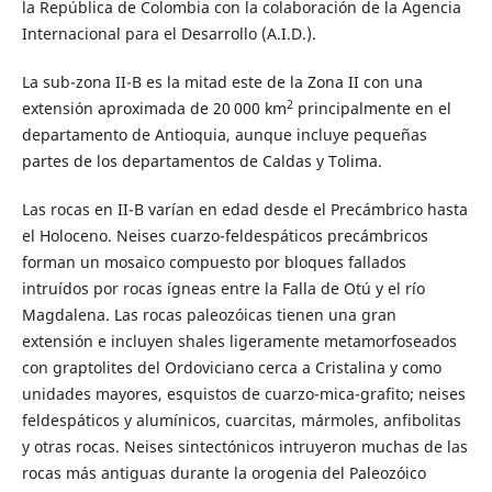
la República de Colombia con la colaboración de la Agencia
Internacional para el Desarrollo (A.I.D.).
La sub-zona II-B es la mitad este de la Zona II con una
2
extensión aproximada de 20 000 km
principalmente en el
departamento de Antioquia, aunque incluye pequeñas
partes de los departamentos de Caldas y Tolima.
Las rocas en II-B varían en edad desde el Precámbrico hasta
el Holoceno. Neises cuarzo-feldespáticos precámbricos
forman un mosaico compuesto por bloques fallados
intruídos por rocas ígneas entre la Falla de Otú y el río
Magdalena. Las rocas paleozóicas tienen una gran
extensión e incluyen shales ligeramente metamorfoseados
con graptolites del Ordoviciano cerca a Cristalina y como
unidades mayores, esquistos de cuarzo-mica-grafito; neises
feldespáticos y alumínicos, cuarcitas, mármoles, anfibolitas
y otras rocas. Neises sintectónicos intruyeron muchas de las
rocas más antiguas durante la orogenia del Paleozóico