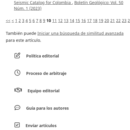
Seismic Catalog for Colombia
,
Boletín Geológico: Vol. 50
Núm. 1 (2023)
<<
<
1
2
3
4
5
6
7
8
9
10
11
12
13
14
15
16
17
18
19
20
21
22
23
2
También puede
Iniciar una búsqueda de similitud avanzada
para este artículo.
Política editorial
Proceso de arbitraje
Equipo editorial
Guía para los autores
Envíar artículos