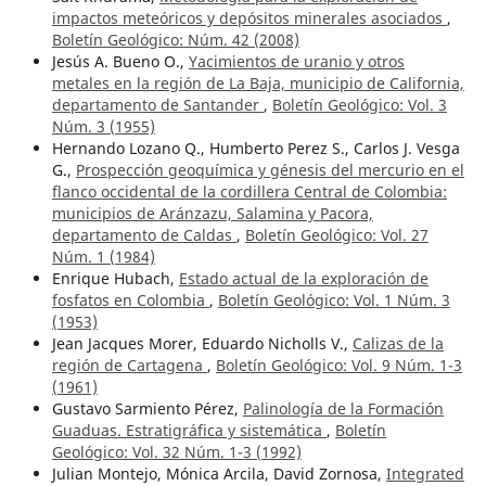
impactos meteóricos y depósitos minerales asociados
,
Boletín Geológico: Núm. 42 (2008)
Jesús A. Bueno O.,
Yacimientos de uranio y otros
metales en la región de La Baja, municipio de California,
departamento de Santander
,
Boletín Geológico: Vol. 3
Núm. 3 (1955)
Hernando Lozano Q., Humberto Perez S., Carlos J. Vesga
G.,
Prospección geoquímica y génesis del mercurio en el
flanco occidental de la cordillera Central de Colombia:
municipios de Aránzazu, Salamina y Pacora,
departamento de Caldas
,
Boletín Geológico: Vol. 27
Núm. 1 (1984)
Enrique Hubach,
Estado actual de la exploración de
fosfatos en Colombia
,
Boletín Geológico: Vol. 1 Núm. 3
(1953)
Jean Jacques Morer, Eduardo Nicholls V.,
Calizas de la
región de Cartagena
,
Boletín Geológico: Vol. 9 Núm. 1-3
(1961)
Gustavo Sarmiento Pérez,
Palinología de la Formación
Guaduas. Estratigráfica y sistemática
,
Boletín
Geológico: Vol. 32 Núm. 1-3 (1992)
Julian Montejo, Mónica Arcila, David Zornosa,
Integrated