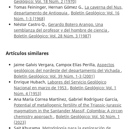
Geológico: Vol. 18 Núm. 2 (1970)
Tomas Feininger, Hernan Gómez G.,
La caverna del Nus,
departamento de Antioquia
,
Boletín Geológico: Vol. 16
Núm. 1-3 (1968)
Néstor Castro Q.,
Gerardo Botero Arango. Una
semblanza del profesor y del hombre de ciencia
,
Boletín Geológico: Vol. 28 Núm. 3 (1987)
Artículos similares
Jaime Galvis Vergara, Campox Elías Perilla,
Aspectos
geológicos del nordeste del departamento del Vichada
,
Boletín Geológico: Vol. 39 Núm. 1-3 (2001)
Enrique Hubach,
Labores del Servicio Geológico
Nacional en marzo de 1953
,
Boletín Geológico: Vol. 1
Núm. 4 (1953)
Ana María Correa Martínez, Gabriel Rodríguez García,
Potential of metallogenic fertility of the Triassic-Jurassic
magmatism in the Santander Massif, Colombia: A zircon
chemistry approach
,
Boletín Geológico: Vol. 50 Núm. 1
(2023)
Sait Khurama,
Metodología para la exploración de