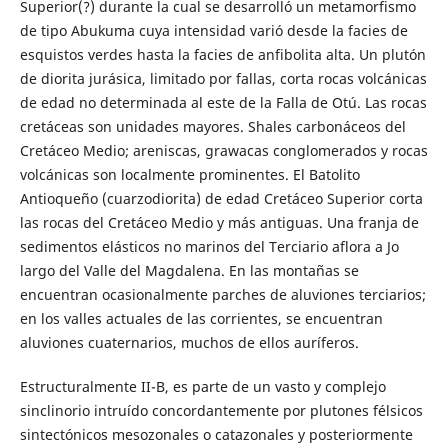
Superior(?) durante la cual se desarrolló un metamorfismo
de tipo Abukuma cuya intensidad varió desde la facies de
esquistos verdes hasta la facies de anfibolita alta. Un plutón
de diorita jurásica, limitado por fallas, corta rocas volcánicas
de edad no determinada al este de la Falla de Otú. Las rocas
cretáceas son unidades mayores. Shales carbonáceos del
Cretáceo Medio; areniscas, grawacas conglomerados y rocas
volcánicas son localmente prominentes. El Batolito
Antioqueño (cuarzodiorita) de edad Cretáceo Superior corta
las rocas del Cretáceo Medio y más antiguas. Una franja de
sedimentos elásticos no marinos del Terciario aflora a Jo
largo del Valle del Magdalena. En las montañas se
encuentran ocasionalmente parches de aluviones terciarios;
en los valles actuales de las corrientes, se encuentran
aluviones cuaternarios, muchos de ellos auríferos.
Estructuralmente II-B, es parte de un vasto y complejo
sinclinorio intruído concordantemente por plutones félsicos
sintectónicos mesozonales o catazonales y posteriormente