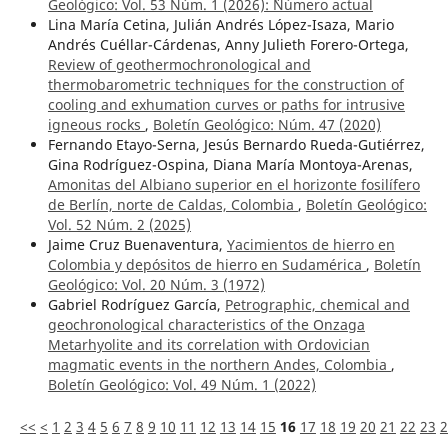
Geológico: Vol. 53 Núm. 1 (2026): ¨Número actual
Lina María Cetina, Julián Andrés López-Isaza, Mario
Andrés Cuéllar-Cárdenas, Anny Julieth Forero-Ortega,
Review of geothermochronological and
thermobarometric techniques for the construction of
cooling and exhumation curves or paths for intrusive
igneous rocks
,
Boletín Geológico: Núm. 47 (2020)
Fernando Etayo-Serna, Jesús Bernardo Rueda-Gutiérrez,
Gina Rodríguez-Ospina, Diana María Montoya-Arenas,
Amonitas del Albiano superior en el horizonte fosilífero
de Berlín, norte de Caldas, Colombia
,
Boletín Geológico:
Vol. 52 Núm. 2 (2025)
Jaime Cruz Buenaventura,
Yacimientos de hierro en
Colombia y depósitos de hierro en Sudamérica
,
Boletín
Geológico: Vol. 20 Núm. 3 (1972)
Gabriel Rodríguez García,
Petrographic, chemical and
geochronological characteristics of the Onzaga
Metarhyolite and its correlation with Ordovician
magmatic events in the northern Andes, Colombia
,
Boletín Geológico: Vol. 49 Núm. 1 (2022)
<<
<
1
2
3
4
5
6
7
8
9
10
11
12
13
14
15
16
17
18
19
20
21
22
23
2