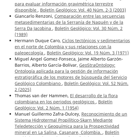
para evaluar información gravimétrica terrestre
disponible
,
Boletín Geológico: Vol. 40 Núm. 2-3 (2003)
Giancarlo Renzoni,
Comparación entre las secuencias
metasedimentarias de la Serranía de Naquén y de la
Serra Da Jacobina
,
Boletín Geológico: Vol. 30 Núm. 2
(1989)
Hermann Duque Caro,
Ciclos tectónicos y sedimentarios
en el norte de Colombia y sus relaciones con la
paleoecología
,
Boletín Geológico: Vol. 19 Núm. 3 (1971)
Miguel Angel Gomez-Fonseca, Jaime Alberto Garzón-
Barrios, Alberto García-Bolívar,
GeoStraOntology:
Ontología aplicada para la gestión de información
estratigráfica de los motores de búsqueda del Servicio
Geológico Colombiano
,
Boletín Geológico: Vol. 52 Núm.
2 (2025)
Thomas van der Hammen,
El desarrollo de la flora
colombiana en los periodos geológicos
,
Boletín
Geológico: Vol. 2 Núm. 1 (1954)
Manuel Guillermo Zafra-Dulcey,
Reconocimiento de un
Sistema Hidrotermal Propilítico-Skarn Mediante
Teledetección y Geoquímica para la Prospectividad
mineral en La Salina, Casanare, Colombia.
,
Boletín