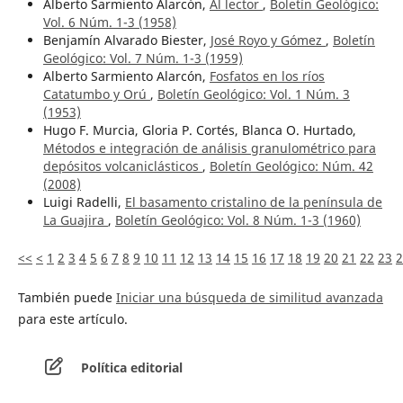
Alberto Sarmiento Alarcón,
Al lector
,
Boletín Geológico:
Vol. 6 Núm. 1-3 (1958)
Benjamín Alvarado Biester,
José Royo y Gómez
,
Boletín
Geológico: Vol. 7 Núm. 1-3 (1959)
Alberto Sarmiento Alarcón,
Fosfatos en los ríos
Catatumbo y Orú
,
Boletín Geológico: Vol. 1 Núm. 3
(1953)
Hugo F. Murcia, Gloria P. Cortés, Blanca O. Hurtado,
Métodos e integración de análisis granulométrico para
depósitos volcaniclásticos
,
Boletín Geológico: Núm. 42
(2008)
Luigi Radelli,
El basamento cristalino de la península de
La Guajira
,
Boletín Geológico: Vol. 8 Núm. 1-3 (1960)
<<
<
1
2
3
4
5
6
7
8
9
10
11
12
13
14
15
16
17
18
19
20
21
22
23
2
También puede
Iniciar una búsqueda de similitud avanzada
para este artículo.
Política editorial