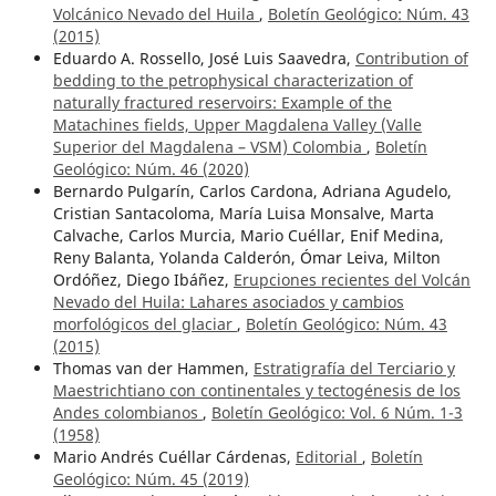
Volcánico Nevado del Huila
,
Boletín Geológico: Núm. 43
(2015)
Eduardo A. Rossello, José Luis Saavedra,
Contribution of
bedding to the petrophysical characterization of
naturally fractured reservoirs: Example of the
Matachines fields, Upper Magdalena Valley (Valle
Superior del Magdalena – VSM) Colombia
,
Boletín
Geológico: Núm. 46 (2020)
Bernardo Pulgarín, Carlos Cardona, Adriana Agudelo,
Cristian Santacoloma, María Luisa Monsalve, Marta
Calvache, Carlos Murcia, Mario Cuéllar, Enif Medina,
Reny Balanta, Yolanda Calderón, Ómar Leiva, Milton
Ordóñez, Diego Ibáñez,
Erupciones recientes del Volcán
Nevado del Huila: Lahares asociados y cambios
morfológicos del glaciar
,
Boletín Geológico: Núm. 43
(2015)
Thomas van der Hammen,
Estratigrafía del Terciario y
Maestrichtiano con continentales y tectogénesis de los
Andes colombianos
,
Boletín Geológico: Vol. 6 Núm. 1-3
(1958)
Mario Andrés Cuéllar Cárdenas,
Editorial
,
Boletín
Geológico: Núm. 45 (2019)