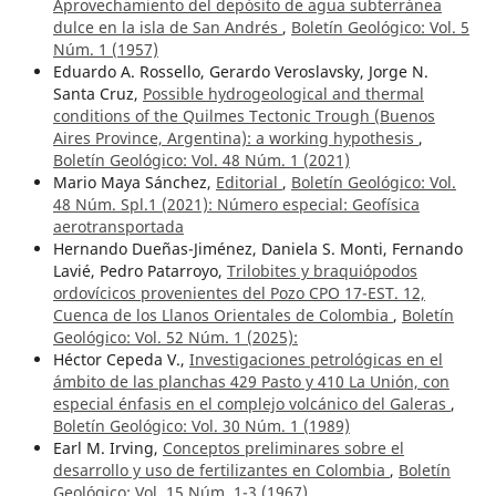
Aprovechamiento del depósito de agua subterránea
dulce en la isla de San Andrés
,
Boletín Geológico: Vol. 5
Núm. 1 (1957)
Eduardo A. Rossello, Gerardo Veroslavsky, Jorge N.
Santa Cruz,
Possible hydrogeological and thermal
conditions of the Quilmes Tectonic Trough (Buenos
Aires Province, Argentina): a working hypothesis
,
Boletín Geológico: Vol. 48 Núm. 1 (2021)
Mario Maya Sánchez,
Editorial
,
Boletín Geológico: Vol.
48 Núm. Spl.1 (2021): Número especial: Geofísica
aerotransportada
Hernando Dueñas-Jiménez, Daniela S. Monti, Fernando
Lavié, Pedro Patarroyo,
Trilobites y braquiópodos
ordovícicos provenientes del Pozo CPO 17-EST. 12,
Cuenca de los Llanos Orientales de Colombia
,
Boletín
Geológico: Vol. 52 Núm. 1 (2025):
Héctor Cepeda V.,
Investigaciones petrológicas en el
ámbito de las planchas 429 Pasto y 410 La Unión, con
especial énfasis en el complejo volcánico del Galeras
,
Boletín Geológico: Vol. 30 Núm. 1 (1989)
Earl M. Irving,
Conceptos preliminares sobre el
desarrollo y uso de fertilizantes en Colombia
,
Boletín
Geológico: Vol. 15 Núm. 1-3 (1967)