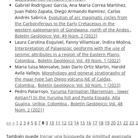
Gabriel Rodríguez García, Ana María Correa Martínez,
Juan Pablo Zapata, Diego Armando Ramírez, Carlos
Andrés Sabrica,
Evolution of arc magmatic cycles from
the Carboniferous to the Early Cretaceous in the
western paleomargin of Gondwana, north of the Andes
,
Boletín Geológico: Vol. 49 Núm. 2 (2022)
Laura Carolina Esquivel, Fanny Villamizar, Indira Molina,
Interpretation of Palaeozoic geoforms with the use of
seismic attributes in a region of the Eastern Plains,
Colombia
,
Boletín Geológico: Vol. 49 Núm. 1 (2022)
Maria luisa Monsalve, Iván Darío Ortiz Martin, Harold
Avila Vallejo,
Morphology and general stratigraphy of
the maar-type San Diego volcano,NE of Caldas,
Colombia
,
Boletín Geológico: Vol. 50 Núm. 1 (2023)
Pedro Patarroyo,
Yuruma Formation (Barremian - lower
Aptian?) In the Yuruma hill and Punta Espada, Alta
Guajira, Uribia, Colombia
,
Boletín Geológico: Vol. 48
Núm. 2 (2021)
<<
<
1
2
3
4
5
6
7
8
9
10
11
12
13
14
15
16
17
18
19
20
21
22
23
2
También puede
Iniciar una búsqueda de similitud avanzada