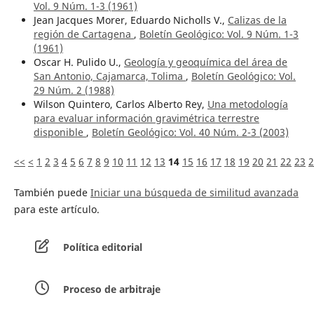
Vol. 9 Núm. 1-3 (1961)
Jean Jacques Morer, Eduardo Nicholls V.,
Calizas de la
región de Cartagena
,
Boletín Geológico: Vol. 9 Núm. 1-3
(1961)
Oscar H. Pulido U.,
Geología y geoquímica del área de
San Antonio, Cajamarca, Tolima
,
Boletín Geológico: Vol.
29 Núm. 2 (1988)
Wilson Quintero, Carlos Alberto Rey,
Una metodología
para evaluar información gravimétrica terrestre
disponible
,
Boletín Geológico: Vol. 40 Núm. 2-3 (2003)
<<
<
1
2
3
4
5
6
7
8
9
10
11
12
13
14
15
16
17
18
19
20
21
22
23
2
También puede
Iniciar una búsqueda de similitud avanzada
para este artículo.
Política editorial
Proceso de arbitraje