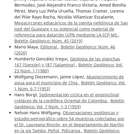
Bermúdez, José Alejandro Franco Victoria, Amed Bonilla
Pérez, Mary Luz Peña Urueña, Thomas Cramer, Lorena
del Pilar Rayo Rocha, Nicolás Villamizar Escalante,
Megacircones ediacáricos de la sienita nefelínica de San
José del Guaviare y su potencial como material de
referencia para datación U/Pb mediante LA-ICP-MS
,
Boletín Geológico: Núm. 45 (2019)
Mario Maya,
Editorial
,
Boletín Geológico: Núm. 46
(2020)
Humberto González Iregui,
Geología de las planchas
167 (Sonsón) y 187 (Salamina)
,
Boletín Geológico: Vol.
23 Núm. 1 (1980)
Wolfgang Diezemann, Jaime López,
Abastecimiento de
agua para el municipio de Chia
,
Boletín Geológico: Vol.
1 Núm. 6-7 (1953)
Hans Bürgl,
Sedimentación cíclica en el geosinclinal
cretáceo de la cordillera Oriental de Colombia
,
Boletín
Geológico: Vol. 7 Núm. 1-3 (1959)
Nelson Hans Wolfgang,
Observaciones geológicas y
estudio petrográfico sobre 54 muestras colectadas por
el Dr. Laureano Rincón, en el departamento de Nariño
en la vía Tambo, Peñol, Policarpa
,
Boletín Geológico: