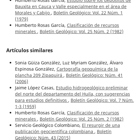
Humberto Rosas García,
Estudio sobre los depósitos de
Bauxita en Cauca y Valle especialmente en el área de
Morales y Cabijo
,
Boletín Geológico: Vol. 22 Núm. 1
(1979)
Humberto Rosas García,
Clasificación de recursos
minerales
,
Boletín Geológico: Vol. 25 Núm. 2 (1982)
Artículos similares
Sonia Güiza González, Luz Myriam González, Álvaro
Espinosa González,
Cartografía geoquímica de la
plancha 209 Zipaquirá
,
Boletín Geológico: Núm. 41
(2006)
Jaime López Casas,
Estudio hidrogeológico preliminar
del norte del departamento del Huila, con sugerencias
para estudios definitivos
,
Boletín Geológico: Vol. 7 Núm.
1-3 (1959)
Humberto Rosas García,
Clasificación de recursos
minerales
,
Boletín Geológico: Vol. 25 Núm. 2 (1982)
Servicio Geológico Colombiano,
El resurgir de una
publicación geocientífica colombiana
,
Boletín
Geológico: Núm. 43 (2015)