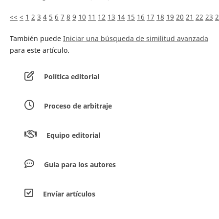
<<
<
1
2
3
4
5
6
7
8
9
10
11
12
13
14
15
16
17
18
19
20
21
22
23
2
También puede
Iniciar una búsqueda de similitud avanzada
para este artículo.
Política editorial
Proceso de arbitraje
Equipo editorial
Guía para los autores
Envíar artículos