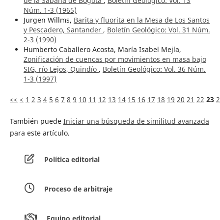
de la Sabana de Bogotá
,
Boletín Geológico: Vol. 13
Núm. 1-3 (1965)
Jurgen Willms,
Barita y fluorita en la Mesa de Los Santos
y Pescadero, Santander
,
Boletín Geológico: Vol. 31 Núm.
2-3 (1990)
Humberto Caballero Acosta, María Isabel Mejía,
Zonificación de cuencas por movimientos en masa bajo
SIG, río Lejos, Quindío
,
Boletín Geológico: Vol. 36 Núm.
1-3 (1997)
<<
<
1
2
3
4
5
6
7
8
9
10
11
12
13
14
15
16
17
18
19
20
21
22
23
2
También puede
Iniciar una búsqueda de similitud avanzada
para este artículo.
Política editorial
Proceso de arbitraje
Equipo editorial