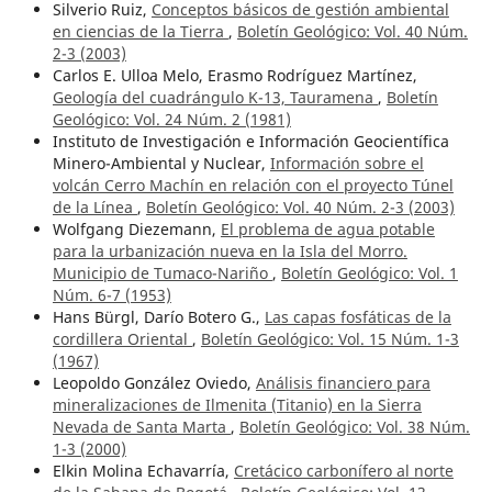
Silverio Ruiz,
Conceptos básicos de gestión ambiental
en ciencias de la Tierra
,
Boletín Geológico: Vol. 40 Núm.
2-3 (2003)
Carlos E. Ulloa Melo, Erasmo Rodríguez Martínez,
Geología del cuadrángulo K-13, Tauramena
,
Boletín
Geológico: Vol. 24 Núm. 2 (1981)
Instituto de Investigación e Información Geocientífica
Minero-Ambiental y Nuclear,
Información sobre el
volcán Cerro Machín en relación con el proyecto Túnel
de la Línea
,
Boletín Geológico: Vol. 40 Núm. 2-3 (2003)
Wolfgang Diezemann,
El problema de agua potable
para la urbanización nueva en la Isla del Morro.
Municipio de Tumaco-Nariño
,
Boletín Geológico: Vol. 1
Núm. 6-7 (1953)
Hans Bürgl, Darío Botero G.,
Las capas fosfáticas de la
cordillera Oriental
,
Boletín Geológico: Vol. 15 Núm. 1-3
(1967)
Leopoldo González Oviedo,
Análisis financiero para
mineralizaciones de Ilmenita (Titanio) en la Sierra
Nevada de Santa Marta
,
Boletín Geológico: Vol. 38 Núm.
1-3 (2000)
Elkin Molina Echavarría,
Cretácico carbonífero al norte