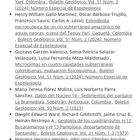
Yarí, Colombia
,
Boletín Geológico: Vol. 51 Núm. 2
(2024): Número Especial de Espeleología
Henry William Gallo-Martínez, Oscar Barbosa-Trujillo,
Francesco Sauro, Carlos A. Lasso,
Estigobiota
microscópica de un río subterráneo amazónico de
aguas negras, cueva del Tepuy Yarí, Caquetá, Colombia
,
Boletín Geológico: Vol. 51 Núm. 2 (2024): Número
Especial de Espeleología
Gustavo Garzón-Valencia, Sonia Patricia Salazar-
Velásquez, Luisa Fernanda Meza-Maldonado ,
Microclimas en cuatro cavidades subterráneas
colombianas: evaluación fisicoquímica
,
Boletín
Geológico: Vol. 51 Núm. 2 (2024): Número Especial de
Espeleología
Maria Teresa Flórez Molina, Luis Norberto Parra
Sánchez,
Datos del Núcleo 14 - Sedimentos del pantano
La Bramadora, Sopetrán, Antioquia, Colombia
,
Boletín
Geológico: Vol. 50 Núm. 2 (2023)
Dwight Edward Ward, Richard Goldsmith, Jaime Cruz B.,
Hemán Restrepo A.,
Geología de los cuadrángulos H-12
Bucaramanga y H-13 Pamplona, departamento de
Santander
,
Boletín Geológico: Vol. 21 Núm. 1-3 (1973)
Mariana Vergara Herrera, John Jairo Sánchez Aguilar,