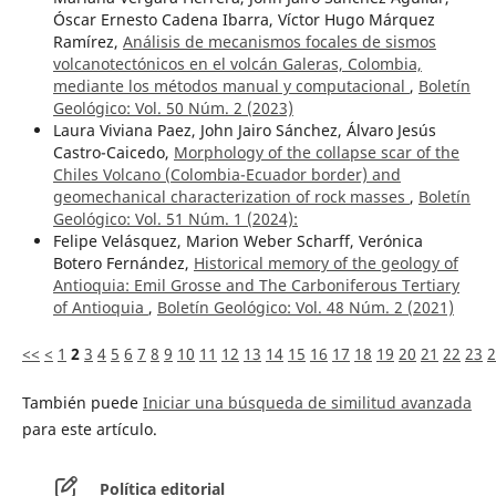
Óscar Ernesto Cadena Ibarra, Víctor Hugo Márquez
Ramírez,
Análisis de mecanismos focales de sismos
volcanotectónicos en el volcán Galeras, Colombia,
mediante los métodos manual y computacional
,
Boletín
Geológico: Vol. 50 Núm. 2 (2023)
Laura Viviana Paez, John Jairo Sánchez, Álvaro Jesús
Castro-Caicedo,
Morphology of the collapse scar of the
Chiles Volcano (Colombia-Ecuador border) and
geomechanical characterization of rock masses
,
Boletín
Geológico: Vol. 51 Núm. 1 (2024):
Felipe Velásquez, Marion Weber Scharff, Verónica
Botero Fernández,
Historical memory of the geology of
Antioquia: Emil Grosse and The Carboniferous Tertiary
of Antioquia
,
Boletín Geológico: Vol. 48 Núm. 2 (2021)
<<
<
1
2
3
4
5
6
7
8
9
10
11
12
13
14
15
16
17
18
19
20
21
22
23
2
También puede
Iniciar una búsqueda de similitud avanzada
para este artículo.
Política editorial