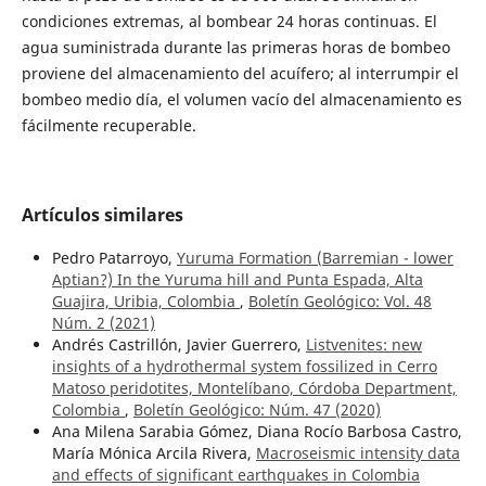
condiciones extremas, al bombear 24 horas continuas. El
agua suministrada durante las primeras horas de bombeo
proviene del almacenamiento del acuífero; al interrumpir el
bombeo medio día, el volumen vacío del almacenamiento es
fácilmente recuperable.
Artículos similares
Pedro Patarroyo,
Yuruma Formation (Barremian - lower
Aptian?) In the Yuruma hill and Punta Espada, Alta
Guajira, Uribia, Colombia
,
Boletín Geológico: Vol. 48
Núm. 2 (2021)
Andrés Castrillón, Javier Guerrero,
Listvenites: new
insights of a hydrothermal system fossilized in Cerro
Matoso peridotites, Montelíbano, Córdoba Department,
Colombia
,
Boletín Geológico: Núm. 47 (2020)
Ana Milena Sarabia Gómez, Diana Rocío Barbosa Castro,
María Mónica Arcila Rivera,
Macroseismic intensity data
and effects of significant earthquakes in Colombia