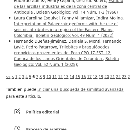
Eduardo Gómez, Henry Ospina, Gerardo Botero,
Estudio
de las arcillas industriales de la zona central de
Antioquia
,
Boletín Geológico: Vol. 14 Núm. 1-3 (1966)
Laura Carolina Esquivel, Fanny Villamizar, Indira Molina,
Interpretation of Palaeozoic geoforms with the use of
seismic attributes in a region of the Eastern Plains,
Colombia
,
Boletín Geológico: Vol. 49 Núm. 1 (2022)
Hernando Dueñas-Jiménez, Daniela S. Monti, Fernando
Lavié, Pedro Patarroyo,
Trilobites y braquiópodos
ordovícicos provenientes del Pozo CPO 17-EST. 12,
Cuenca de los Llanos Orientales de Colombia
,
Boletín
Geológico: Vol. 52 Núm. 1 (2025):
<<
<
1
2
3
4
5
6
7
8
9
10
11
12
13
14
15
16
17
18
19
20
21
22
23
2
También puede
Iniciar una búsqueda de similitud avanzada
para este artículo.
Política editorial
Proceso de arbitraje