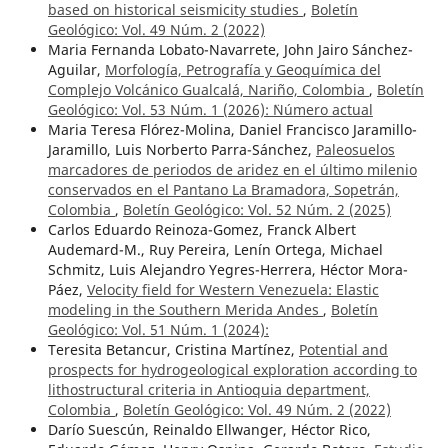
based on historical seismicity studies
,
Boletín
Geológico: Vol. 49 Núm. 2 (2022)
Maria Fernanda Lobato-Navarrete, John Jairo Sánchez-
Aguilar,
Morfología, Petrografía y Geoquímica del
Complejo Volcánico Gualcalá, Nariño, Colombia
,
Boletín
Geológico: Vol. 53 Núm. 1 (2026): ¨Número actual
Maria Teresa Flórez-Molina, Daniel Francisco Jaramillo-
Jaramillo, Luis Norberto Parra-Sánchez,
Paleosuelos
marcadores de periodos de aridez en el último milenio
conservados en el Pantano La Bramadora, Sopetrán,
Colombia
,
Boletín Geológico: Vol. 52 Núm. 2 (2025)
Carlos Eduardo Reinoza-Gomez, Franck Albert
Audemard-M., Ruy Pereira, Lenín Ortega, Michael
Schmitz, Luis Alejandro Yegres-Herrera, Héctor Mora-
Páez,
Velocity field for Western Venezuela: Elastic
modeling in the Southern Merida Andes
,
Boletín
Geológico: Vol. 51 Núm. 1 (2024):
Teresita Betancur, Cristina Martínez,
Potential and
prospects for hydrogeological exploration according to
lithostructural criteria in Antioquia department,
Colombia
,
Boletín Geológico: Vol. 49 Núm. 2 (2022)
Darío Suescún, Reinaldo Ellwanger, Héctor Rico,