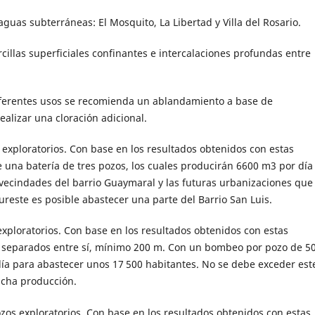
guas subterráneas: El Mosquito, La Libertad y Villa del Rosario.
cillas superficiales confinantes e intercalaciones profundas entre
iferentes usos se recomienda un ablandamiento a base de
ealizar una cloración adicional.
exploratorios. Con base en los resultados obtenidos con estas
 una batería de tres pozos, los cuales producirán 6600 m3 por día
ecindades del barrio Guaymaral y las futuras urbanizaciones que
ureste es posible abastecer una parte del Barrio San Luis.
exploratorios. Con base en los resultados obtenidos con estas
s separados entre sí, mínimo 200 m. Con un bombeo por pozo de 5
ía para abastecer unos 17 500 habitantes. No se debe exceder est
dicha producción.
ozos exploratorios. Con base en los resultados obtenidos con estas