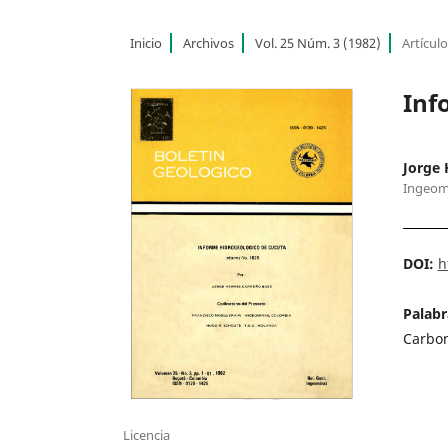
Inicio
Archivos
Vol. 25 Núm. 3 (1982)
Artícul
Inf
Jorge
Ingeom
DOI:
h
Palabr
Carbon
Licencia