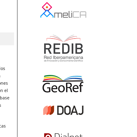
dos
n
ones
n el
 base
s
cas