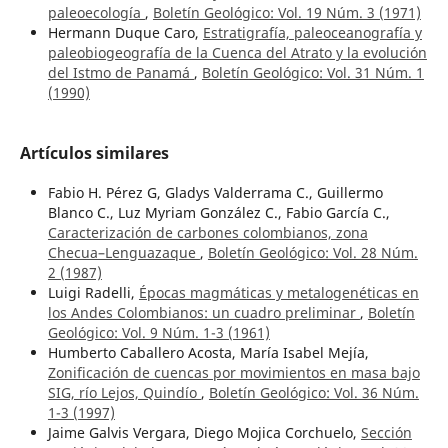
paleoecología
,
Boletín Geológico: Vol. 19 Núm. 3 (1971)
Hermann Duque Caro,
Estratigrafía, paleoceanografía y
paleobiogeografía de la Cuenca del Atrato y la evolución
del Istmo de Panamá
,
Boletín Geológico: Vol. 31 Núm. 1
(1990)
Artículos similares
Fabio H. Pérez G, Gladys Valderrama C., Guillermo
Blanco C., Luz Myriam González C., Fabio García C.,
Caracterización de carbones colombianos, zona
Checua–Lenguazaque
,
Boletín Geológico: Vol. 28 Núm.
2 (1987)
Luigi Radelli,
Épocas magmáticas y metalogenéticas en
los Andes Colombianos: un cuadro preliminar
,
Boletín
Geológico: Vol. 9 Núm. 1-3 (1961)
Humberto Caballero Acosta, María Isabel Mejía,
Zonificación de cuencas por movimientos en masa bajo
SIG, río Lejos, Quindío
,
Boletín Geológico: Vol. 36 Núm.
1-3 (1997)
Jaime Galvis Vergara, Diego Mojica Corchuelo,
Sección