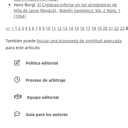
Hans Bürgl,
El Cretáceo inferior en los alrededores de
Villa de Leiva (Boyacá)
,
Boletín Geológico: Vol. 2 Núm. 1
(1954)
<<
<
1
2
3
4
5
6
7
8
9
10
11
12
13
14
15
16
17
18
19
20
21
22
23
2
También puede
Iniciar una búsqueda de similitud avanzada
para este artículo.
Política editorial
Proceso de arbitraje
Equipo editorial
Guía para los autores