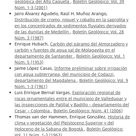
geológica del Alto Caquetá
,
Boletín Geológico: Vol. 39
Núm. 1-3 (2001)
Jairo Álvarez Agudelo, Raúl H. Muñoz Arango,
Distribución de cromo, níquel y cobalto en la saprolita y
en los concentrados de sedimentos fluviales derivados
de las dunitas de Medellín
,
Boletín Geológico: Vol. 28
Núm. 3 (1987)
Enrique Hubach,
Carbón del páramo del Almorzadero y
carbón y fuentes de agua sal de Molagavita en el
departamento de Santander
,
Boletín Geológico: Vol. 1
Núm. 5 (1953)
Jaime López Casas,
Informe preliminar sobre irrigación
con agua subterranea, del municipio de Codazzi,
departamento del Magdalena
,
Boletín Geológico: Vol. 9
Núm. 1-3 (1961)
Luis Enrique Bernal Vargas,
Exploración regional de
rocas ornamentales entre el municipio de Valledupar y
las inspecciones de Patillal y Badillo – departamento del
Cesar – Colombia
,
Boletín Geológico: Núm. 41 (2006)
Thomas van der Hammen, Enrique González,
Historia de
clima y vegetación del Pleistoceno Superior y del
Holoceno de la Sabana de Bogotá
,
Boletín Geológico:
Vol. 11 Núm. 1-3 (1963)