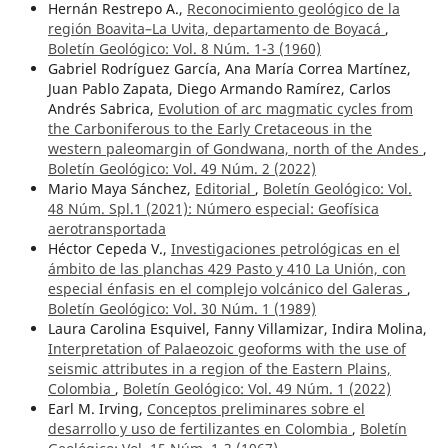
Hernán Restrepo A.,
Reconocimiento geológico de la
región Boavita–La Uvita, departamento de Boyacá
,
Boletín Geológico: Vol. 8 Núm. 1-3 (1960)
Gabriel Rodríguez García, Ana María Correa Martínez,
Juan Pablo Zapata, Diego Armando Ramírez, Carlos
Andrés Sabrica,
Evolution of arc magmatic cycles from
the Carboniferous to the Early Cretaceous in the
western paleomargin of Gondwana, north of the Andes
,
Boletín Geológico: Vol. 49 Núm. 2 (2022)
Mario Maya Sánchez,
Editorial
,
Boletín Geológico: Vol.
48 Núm. Spl.1 (2021): Número especial: Geofísica
aerotransportada
Héctor Cepeda V.,
Investigaciones petrológicas en el
ámbito de las planchas 429 Pasto y 410 La Unión, con
especial énfasis en el complejo volcánico del Galeras
,
Boletín Geológico: Vol. 30 Núm. 1 (1989)
Laura Carolina Esquivel, Fanny Villamizar, Indira Molina,
Interpretation of Palaeozoic geoforms with the use of
seismic attributes in a region of the Eastern Plains,
Colombia
,
Boletín Geológico: Vol. 49 Núm. 1 (2022)
Earl M. Irving,
Conceptos preliminares sobre el
desarrollo y uso de fertilizantes en Colombia
,
Boletín