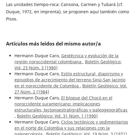
Las unidades tiempo-roca: Cansona, Carmen y Tubará (cf.
Duque, 1972, en imprenta), se proponen aquí también como
Pisos.
Artículos más leídos del mismo autor/a
Hermann Duque Caro,
Geotécnica y evolución de la
región noroccidental colombiana
,
Boletín Geológico:
Vol. 23 Núm. 3 (1980)
Hermann Duque Caro,
Estilo estructural, diapirismo y
episodios de acrecimiento del terreno Sinú-San Jacinto
en el noroccidente de Colombia
,
Boletín Geológico: Vol.
27 Núm. 2 (1984)
Hermann Duque Caro,
El bloque del Chocó en el
noroccidente suramericano: implicaciones
estructurales, tectonoestratigráficas y paleogeográficas
,
Boletín Geológico: Vol. 31 Núm. 1 (1990)
Hermann Duque Caro,
Ciclos tectónicos y sedimentarios
en el norte de Colombia y sus relaciones con la
paleoecología
,
Boletín Geológico: Vol. 19 Núm. 3 (1971)