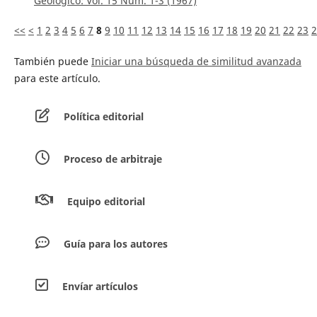
Geológico: Vol. 15 Núm. 1-3 (1967)
<<
<
1
2
3
4
5
6
7
8
9
10
11
12
13
14
15
16
17
18
19
20
21
22
23
2
También puede
Iniciar una búsqueda de similitud avanzada
para este artículo.
Política editorial
Proceso de arbitraje
Equipo editorial
Guía para los autores
Envíar artículos