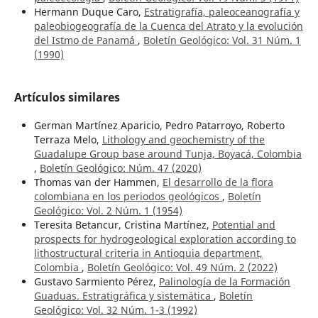
Hermann Duque Caro,
Estratigrafía, paleoceanografía y
paleobiogeografía de la Cuenca del Atrato y la evolución
del Istmo de Panamá
,
Boletín Geológico: Vol. 31 Núm. 1
(1990)
Artículos similares
German Martínez Aparicio, Pedro Patarroyo, Roberto
Terraza Melo,
Lithology and geochemistry of the
Guadalupe Group base around Tunja, Boyacá, Colombia
,
Boletín Geológico: Núm. 47 (2020)
Thomas van der Hammen,
El desarrollo de la flora
colombiana en los periodos geológicos
,
Boletín
Geológico: Vol. 2 Núm. 1 (1954)
Teresita Betancur, Cristina Martínez,
Potential and
prospects for hydrogeological exploration according to
lithostructural criteria in Antioquia department,
Colombia
,
Boletín Geológico: Vol. 49 Núm. 2 (2022)
Gustavo Sarmiento Pérez,
Palinología de la Formación
Guaduas. Estratigráfica y sistemática
,
Boletín
Geológico: Vol. 32 Núm. 1-3 (1992)