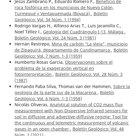
Jesús Zambrano P., Eduardo Romero F.,
Beneficio de
roca fosfórica en los municipios de Nuevo Colón,
Turmequé y Ventaquemada (Boyacá)
,
Boletín
Geológico: Vol. 34 Núm. 1 (1994)
Rodrigo Vargas H., Alfonso Arias T., Luis Jaramillo C.,
Noel Téllez l.,
Geología del Cuadrángulo I-13, Málaga
,
Boletín Geológico: Vol. 24 Núm. 3 (1981)
Hernán Restrepo,
Mina de carbón “La Vieja”, municipio
de Zipaquirá, departamento de Cundinamarca
,
Boletín
Geológico: Vol. 7 Núm. 1-3 (1959)
Humberto Rosas García,
Observaciones sobre el
problema de la exageración vertical en
fotointerpretación
,
Boletín Geológico: Vol. 28 Núm. 3
(1987)
Fernando Paba Silva, Thomas van der Hammen,
Sobre la
geología de la parte sur de la Macarena
,
Boletín
Geológico: Vol. 6 Núm. 1-3 (1958)
Nicolás Oliveras,
Analytical solution of CO2 mass flux
measurement with Non-Dispersive Infrared sensors for
soil in diffusive and advective-diffusive regime: Tool for
the continuous and telemetric measurement of volcanic
gases in an open chamber
,
Boletín Geológico: Vol. 48
Núm. 2 (2021)