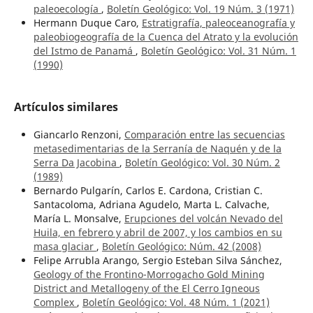
paleoecología
,
Boletín Geológico: Vol. 19 Núm. 3 (1971)
Hermann Duque Caro,
Estratigrafía, paleoceanografía y
paleobiogeografía de la Cuenca del Atrato y la evolución
del Istmo de Panamá
,
Boletín Geológico: Vol. 31 Núm. 1
(1990)
Artículos similares
Giancarlo Renzoni,
Comparación entre las secuencias
metasedimentarias de la Serranía de Naquén y de la
Serra Da Jacobina
,
Boletín Geológico: Vol. 30 Núm. 2
(1989)
Bernardo Pulgarín, Carlos E. Cardona, Cristian C.
Santacoloma, Adriana Agudelo, Marta L. Calvache,
María L. Monsalve,
Erupciones del volcán Nevado del
Huila, en febrero y abril de 2007, y los cambios en su
masa glaciar
,
Boletín Geológico: Núm. 42 (2008)
Felipe Arrubla Arango, Sergio Esteban Silva Sánchez,
Geology of the Frontino-Morrogacho Gold Mining
District and Metallogeny of the El Cerro Igneous
Complex
,
Boletín Geológico: Vol. 48 Núm. 1 (2021)