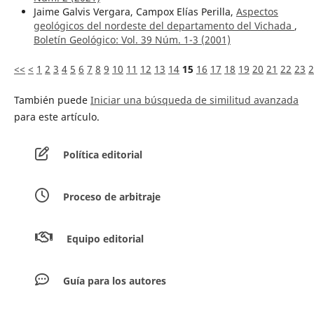
Jaime Galvis Vergara, Campox Elías Perilla,
Aspectos
geológicos del nordeste del departamento del Vichada
,
Boletín Geológico: Vol. 39 Núm. 1-3 (2001)
<<
<
1
2
3
4
5
6
7
8
9
10
11
12
13
14
15
16
17
18
19
20
21
22
23
2
También puede
Iniciar una búsqueda de similitud avanzada
para este artículo.
Política editorial
Proceso de arbitraje
Equipo editorial
Guía para los autores