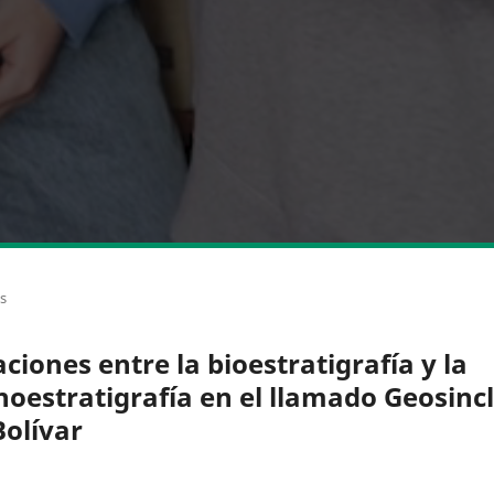
os
aciones entre la bioestratigrafía y la
noestratigrafía en el llamado Geosincl
Bolívar