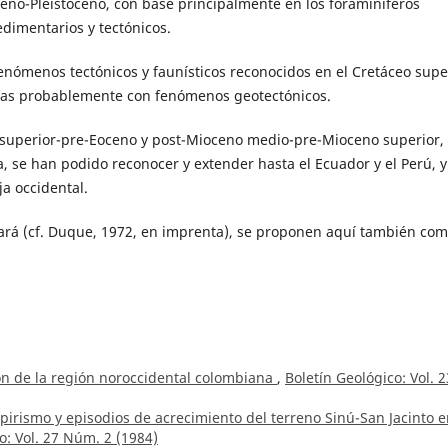
ceno-Pleistoceno, con base principalmente en los foraminíferos
edimentarios y tectónicos.
nómenos tectónicos y faunísticos reconocidos en el Cretáceo super
adas probablemente con fenómenos geotectónicos.
 superior-pre-Eoceno y post-Mioceno medio-pre-Mioceno superior,
 se han podido reconocer y extender hasta el Ecuador y el Perú, y
ja occidental.
rá (cf. Duque, 1972, en imprenta), se proponen aquí también co
ón de la región noroccidental colombiana
,
Boletín Geológico: Vol. 2
iapirismo y episodios de acrecimiento del terreno Sinú-San Jacinto e
o: Vol. 27 Núm. 2 (1984)