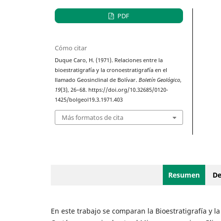
PDF
Cómo citar
Duque Caro, H. (1971). Relaciones entre la
bioestratigrafía y la cronoestratigrafía en el
llamado Geosinclinal de Bolívar.
Boletín Geológico
,
19
(3), 26–68. https://doi.org/10.32685/0120-
1425/bolgeol19.3.1971.403
Más formatos de cita
Resumen
De
En este trabajo se comparan la Bioestratigrafía y la