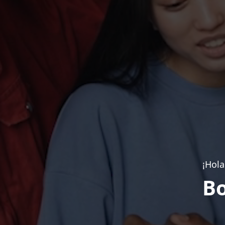
¡Hola
Bo