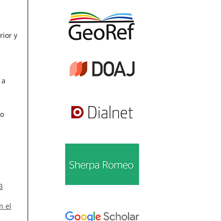
ior y
 a
mo
3
n el