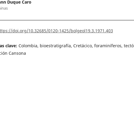
nn Duque Caro
inas
ttps://doi.org/10.32685/0120-1425/bolgeol19.3.1971.403
as clave:
Colombia, bioestratigrafía, Cretácico, foraminíferos, tectó
ción Cansona