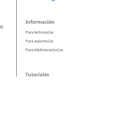
Información
ón
Para lectores/as
Para autores/as
Para bibliotecarios/as
Tutoriales
4):
Intrucciones para autores
a,
Cómo enviar un artículo
Cómo cargar una versión corregida
Cómo diligenciar metadatos en OJS
-3
Instrucciones para revisores
Cómo hacer una revisión
-