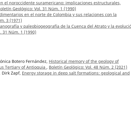
en el noroccidente suramericano: implicaciones estructurales,
oletín Geológico: Vol. 31 Núm. 1 (1990)
edimentarios en el norte de Colombia y sus relaciones con la
úm. 3 (1971)
eanografía y paleobiogeografía de la Cuenca del Atrato y la evoluci
l. 31 Núm. 1 (1990)
rónica Botero Fernández,
Historical memory of the geology of
s Tertiary of Antioquia
,
Boletín Geológico: Vol. 48 Núm. 2 (2021)
 Dirk Zapf,
Energy storage in deep salt formations: geological and
th a focus on Latin America
,
Boletín Geológico: Vol. 51 Núm. 2 (202
yano, Eduardo Henrique, Marcela Lara, Hernán Arias, Diana Ospin
 Gloria Prieto Rincón,
Regional integration and 3D modeling of
cal Anomalies of Colombia for mineral resources, 2020 version
,
): Número especial: Geofísica aerotransportada
ozoica de la cordillera Oriental
,
Boletín Geológico: Vol. 16 Núm. 1
ría Paula Ruiz, María Isabel Marín-Cerón, Sergio Andrés Restrepo