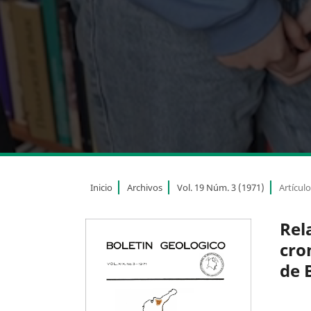
Inicio
Archivos
Vol. 19 Núm. 3 (1971)
Artícul
Rel
cro
de 