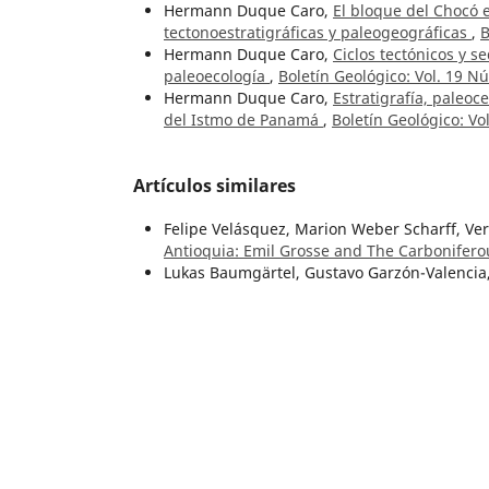
Hermann Duque Caro,
El bloque del Chocó 
tectonoestratigráficas y paleogeográficas
,
B
Hermann Duque Caro,
Ciclos tectónicos y s
paleoecología
,
Boletín Geológico: Vol. 19 N
Hermann Duque Caro,
Estratigrafía, paleoc
del Istmo de Panamá
,
Boletín Geológico: Vo
Artículos similares
Felipe Velásquez, Marion Weber Scharff, Ve
Antioquia: Emil Grosse and The Carboniferou
Lukas Baumgärtel, Gustavo Garzón-Valencia,
geomechanical conditions and potentials wi
Número Especial de Espeleología
Manuel Puentes, Adriana Robayo, Ismael Mo
Óscar Rojas, Ernesto Gómez, Sergio Torrado,
airborne geophysical data: Map of Geophysi
Boletín Geológico: Vol. 48 Núm. Spl.1 (2021
Fabio Cediel,
El grupo Girón, una molasa mes
(1968)
Santiago Noriega Londoño, Duván Jaraba, Ma