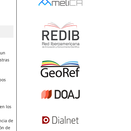
 un
stras
pos
en los
ncia de
ión de