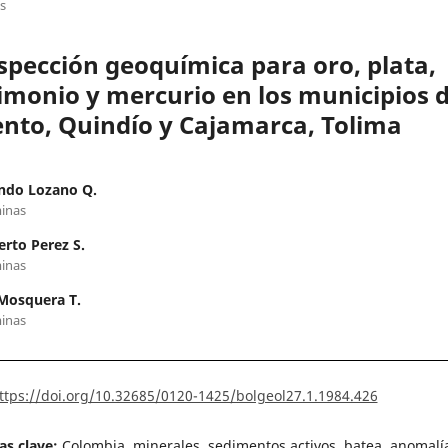
os
spección geoquímica para oro, plata,
imonio y mercurio en los municipios 
ento, Quindío y Cajamarca, Tolima
ndo Lozano Q.
inas
rto Perez S.
inas
Mosquera T.
inas
ttps://doi.org/10.32685/0120-1425/bolgeol27.1.1984.426
as clave:
Colombia, minerales, sedimentos activos, batea, anomalí