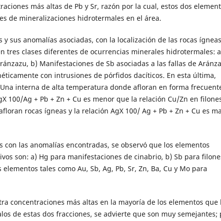
raciones más altas de Pb y Sr, razón por la cual, estos dos elemen
es de mineralizaciones hidrotermales en el área.
y sus anomalías asociadas, con la localización de las rocas ígneas
n tres clases diferentes de ocurrencias minerales hidrotermales: a
Aránzazu, b) Manifestaciones de Sb asociadas a las fallas de Aránz
néticamente con intrusiones de pórfidos dacíticos. En esta última,
 Una interna de alta temperatura donde afloran en forma frecuent
AgX 100/Ag + Pb + Zn + Cu es menor que la relación Cu/Zn en filones
loran rocas ígneas y la relación AgX 100/ Ag + Pb + Zn + Cu es m
es con las anomalías encontradas, se observó que los elementos
vos son: a) Hg para manifestaciones de cinabrio, b) Sb para filone
 elementos tales como Au, Sb, Ag, Pb, Sr, Zn, Ba, Cu y Mo para
tra concentraciones más altas en la mayoría de los elementos que 
os de estas dos fracciones, se advierte que son muy semejantes; 