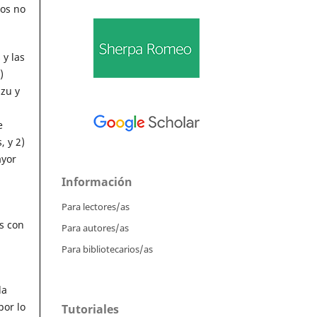
tos no
 y las
)
azu y
e
, y 2)
ayor
Información
Para lectores/as
s con
Para autores/as
Para bibliotecarios/as
la
por lo
Tutoriales