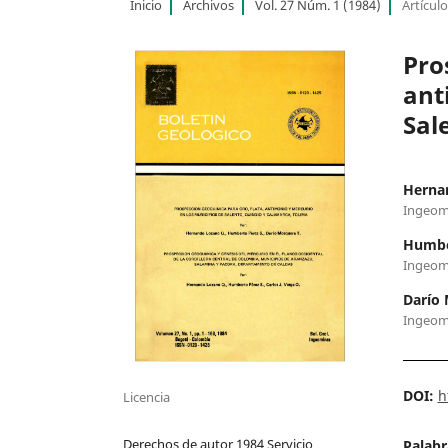
Inicio
Archivos
Vol. 27 Núm. 1 (1984)
Artícul
Pro
ant
Sal
Herna
Ingeom
Humbe
Ingeom
Darío 
Ingeom
DOI:
h
Licencia
Derechos de autor 1984 Servicio
Palabr