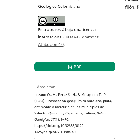
Geológico Colombiano
filón, 
Esta obra está bajo una licencia
internacional
Creative Commons
Atribución 4.0
.
PDF
Cómo citar
Lozano Q., H., Perez S., H., & Mosquera T., D.
(1984). Prospección geoquímica para oro, plata,
antimonio y mercurio en los municipios de
Salento, Quindío y Cajamarca, Tolima.
Boletín
Geológico
,
27
(1), 9–76.
https://doi.org/10.32685/0120-
1425/bolgeol27.1.1984.426