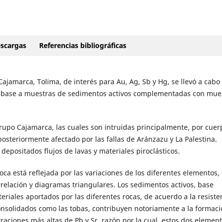
scargas
Referencias bibliográficas
Cajamarca, Tolima, de interés para Au, Ag, Sb y Hg, se llevó a cabo
 base a muestras de sedimentos activos complementadas con mue
upo Cajamarca, las cuales son intruidas principalmente, por cuer
osteriormente afectado por las fallas de Aránzazu y La Palestina.
depositados flujos de lavas y materiales piroclásticos.
ca está reflejada por las variaciones de los diferentes elementos, 
relación y diagramas triangulares. Los sedimentos activos, base
teriales aportados por las diferentes rocas, de acuerdo a la resiste
consolidados como las tobas, contribuyen notoriamente a la formac
raciones más altas de Pb y Sr, razón por la cual, estos dos elemen