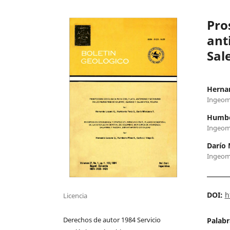
Pro
ant
Sal
Herna
Ingeom
Humbe
Ingeom
Darío 
Ingeom
DOI:
h
Licencia
Derechos de autor 1984 Servicio
Palabr