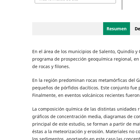
Resumen
De
En el área de los municipios de Salento, Quindío y 
programa de prospección geoquímica regional, en
de rocas y filones.
En la región predominan rocas metamórficas del Gr
pequeños de pórfidos dacíticos. Este conjunto fue p
Finalmente, en eventos volcánicos recientes fueron 
La composición química de las distintas unidades ro
gráficos de concentración media, diagramas de cor
principal de este estudio, se forman a partir de ma
éstas a la meteorización y erosión. Materiales no 
los sedimentos, aportando en este caso las concent