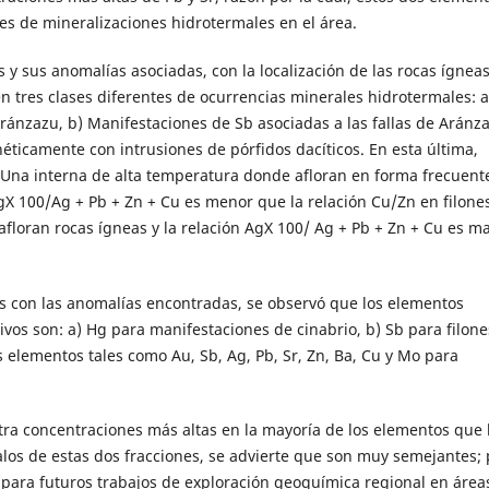
es de mineralizaciones hidrotermales en el área.
y sus anomalías asociadas, con la localización de las rocas ígneas
n tres clases diferentes de ocurrencias minerales hidrotermales: a
Aránzazu, b) Manifestaciones de Sb asociadas a las fallas de Aránz
néticamente con intrusiones de pórfidos dacíticos. En esta última,
 Una interna de alta temperatura donde afloran en forma frecuent
AgX 100/Ag + Pb + Zn + Cu es menor que la relación Cu/Zn en filones
loran rocas ígneas y la relación AgX 100/ Ag + Pb + Zn + Cu es m
es con las anomalías encontradas, se observó que los elementos
vos son: a) Hg para manifestaciones de cinabrio, b) Sb para filone
 elementos tales como Au, Sb, Ag, Pb, Sr, Zn, Ba, Cu y Mo para
tra concentraciones más altas en la mayoría de los elementos que 
os de estas dos fracciones, se advierte que son muy semejantes; 
na para futuros trabajos de exploración geoquímica regional en área