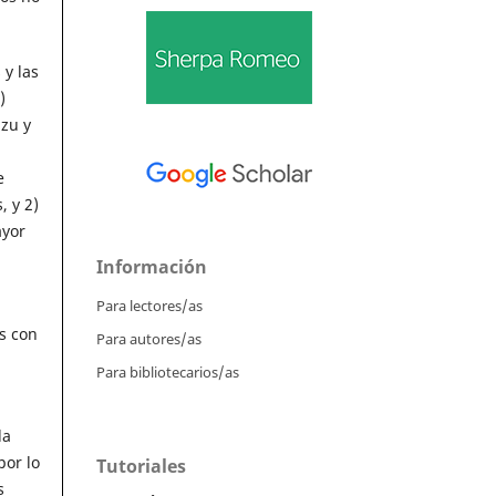
 y las
)
azu y
e
, y 2)
ayor
Información
Para lectores/as
s con
Para autores/as
Para bibliotecarios/as
la
por lo
Tutoriales
s