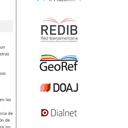
 un
stras
pos
en los
ncia de
ión de
tos no