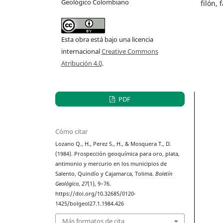
Geológico Colombiano
filón, 
Esta obra está bajo una licencia
internacional
Creative Commons
Atribución 4.0
.
PDF
Cómo citar
Lozano Q., H., Perez S., H., & Mosquera T., D.
(1984). Prospección geoquímica para oro, plata,
antimonio y mercurio en los municipios de
Salento, Quindío y Cajamarca, Tolima.
Boletín
Geológico
,
27
(1), 9–76.
https://doi.org/10.32685/0120-
1425/bolgeol27.1.1984.426
Más formatos de cita