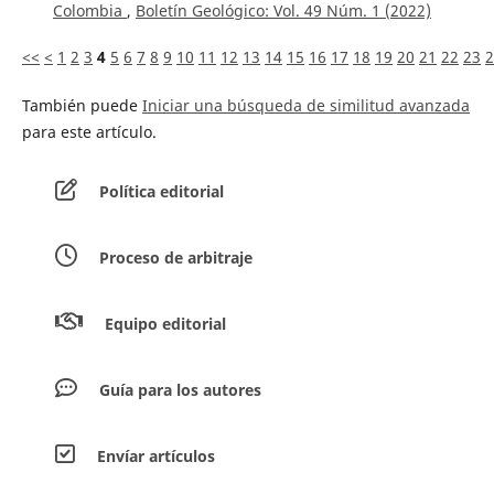
Colombia
,
Boletín Geológico: Vol. 49 Núm. 1 (2022)
<<
<
1
2
3
4
5
6
7
8
9
10
11
12
13
14
15
16
17
18
19
20
21
22
23
2
También puede
Iniciar una búsqueda de similitud avanzada
para este artículo.
Política editorial
Proceso de arbitraje
Equipo editorial
Guía para los autores
Envíar artículos