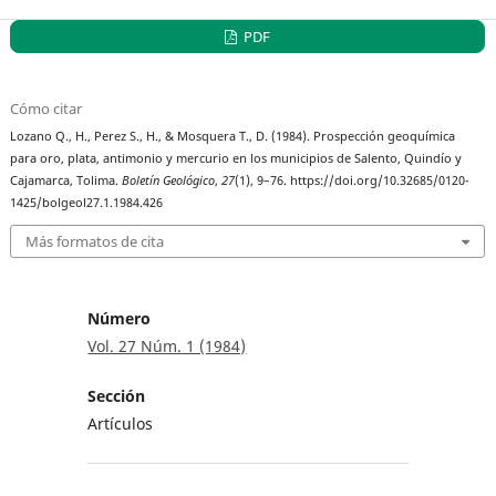
PDF
Cómo citar
Lozano Q., H., Perez S., H., & Mosquera T., D. (1984). Prospección geoquímica
para oro, plata, antimonio y mercurio en los municipios de Salento, Quindío y
Cajamarca, Tolima.
Boletín Geológico
,
27
(1), 9–76. https://doi.org/10.32685/0120-
1425/bolgeol27.1.1984.426
Más formatos de cita
Número
Vol. 27 Núm. 1 (1984)
Sección
Artículos