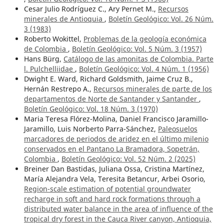
Cesar Julio Rodríguez C., Ary Pernet M.,
Recursos
minerales de Antioquia
,
Boletín Geológico: Vol. 26 Núm.
3 (1983)
Roberto Wokittel,
Problemas de la geología económica
de Colombia
,
Boletín Geológico: Vol. 5 Núm. 3 (1957)
Hans Bürg,
Catálogo de las amonitas de Colombia. Parte
l. Pulchelliidae
,
Boletín Geológico: Vol. 4 Núm. 1 (1956)
Dwight E. Ward, Richard Goldsmith, Jaime Cruz B.,
Hernán Restrepo A.,
Recursos minerales de parte de los
departamentos de Norte de Santander y Santander
,
Boletín Geológico: Vol. 18 Núm. 3 (1970)
Maria Teresa Flórez-Molina, Daniel Francisco Jaramillo-
Jaramillo, Luis Norberto Parra-Sánchez,
Paleosuelos
marcadores de periodos de aridez en el último milenio
conservados en el Pantano La Bramadora, Sopetrán,
Colombia
,
Boletín Geológico: Vol. 52 Núm. 2 (2025)
Breiner Dan Bastidas, Juliana Ossa, Cristina Martínez,
María Alejandra Vela, Teresita Betancur, Arbei Osorio,
Region-scale estimation of potential groundwater
recharge in soft and hard rock formations through a
distributed water balance in the area of influence of the
tropical dry forest in the Cauca River canyon, Antioquia,