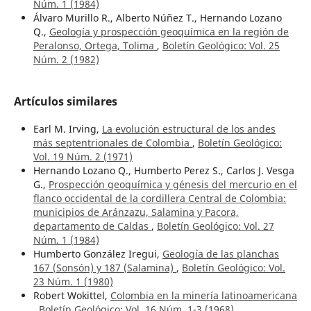
Núm. 1 (1984)
Álvaro Murillo R., Alberto Núñez T., Hernando Lozano
Q.,
Geología y prospección geoquímica en la región de
Peralonso, Ortega, Tolima
,
Boletín Geológico: Vol. 25
Núm. 2 (1982)
Artículos similares
Earl M. Irving,
La evolución estructural de los andes
más septentrionales de Colombia
,
Boletín Geológico:
Vol. 19 Núm. 2 (1971)
Hernando Lozano Q., Humberto Perez S., Carlos J. Vesga
G.,
Prospección geoquímica y génesis del mercurio en el
flanco occidental de la cordillera Central de Colombia:
municipios de Aránzazu, Salamina y Pacora,
departamento de Caldas
,
Boletín Geológico: Vol. 27
Núm. 1 (1984)
Humberto González Iregui,
Geología de las planchas
167 (Sonsón) y 187 (Salamina)
,
Boletín Geológico: Vol.
23 Núm. 1 (1980)
Robert Wokittel,
Colombia en la minería latinoamericana
,
Boletín Geológico: Vol. 16 Núm. 1-3 (1968)