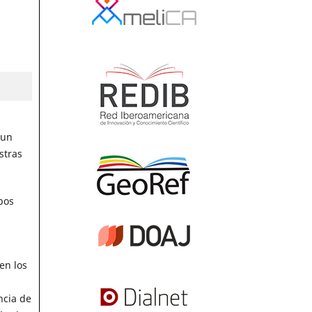
 un
stras
pos
en los
ncia de