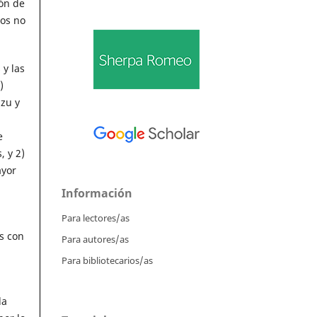
ión de
tos no
 y las
)
azu y
e
, y 2)
ayor
Información
Para lectores/as
s con
Para autores/as
Para bibliotecarios/as
la