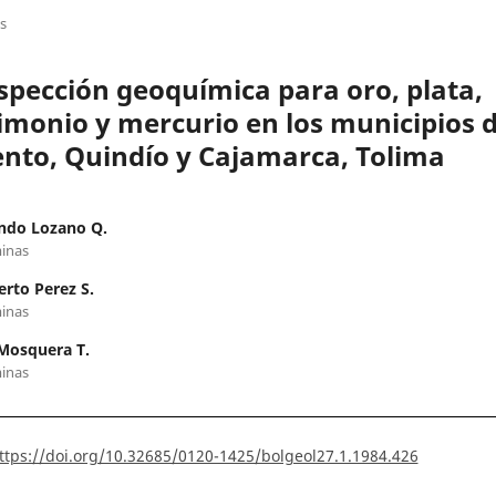
os
spección geoquímica para oro, plata,
imonio y mercurio en los municipios 
ento, Quindío y Cajamarca, Tolima
ndo Lozano Q.
inas
rto Perez S.
inas
Mosquera T.
inas
ttps://doi.org/10.32685/0120-1425/bolgeol27.1.1984.426