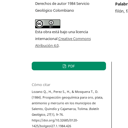
Derechos de autor 1984 Servicio
Palabr
Geológico Colombiano
filón, 
Esta obra está bajo una licencia
internacional
Creative Commons
Atribución 4.0
.
PDF
Cómo citar
Lozano Q., H., Perez S., H., & Mosquera T., D.
(1984). Prospección geoquímica para oro, plata,
antimonio y mercurio en los municipios de
Salento, Quindío y Cajamarca, Tolima.
Boletín
Geológico
,
27
(1), 9–76.
https://doi.org/10.32685/0120-
1425/bolgeol27.1.1984.426