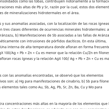
consolidados como las tobas, contribuyen notoriamente a la formac
raciones más altas de Pb y Sr, razón por la cual, estos dos elemen
es de mineralizaciones hidrotermales en el área.
y sus anomalías asociadas, con la localización de las rocas ígneas
n tres clases diferentes de ocurrencias minerales hidrotermales: a
Aránzazu, b) Manifestaciones de Sb asociadas a las fallas de Aránz
néticamente con intrusiones de pórfidos dacíticos. En esta última,
 Una interna de alta temperatura donde afloran en forma frecuent
AgX 100/Ag + Pb + Zn + Cu es menor que la relación Cu/Zn en filones
loran rocas ígneas y la relación AgX 100/ Ag + Pb + Zn + Cu es m
es con las anomalías encontradas, se observó que los elementos
vos son: a) Hg para manifestaciones de cinabrio, b) Sb para filone
 elementos tales como Au, Sb, Ag, Pb, Sr, Zn, Ba, Cu y Mo para
tra concentraciones más altas en la mayoría de los elementos que 