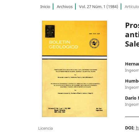
Inicio
Archivos
Vol. 27 Núm. 1 (1984)
Artícul
Pro
ant
Sal
Herna
Ingeom
Humbe
Ingeom
Darío 
Ingeom
DOI:
h
Licencia