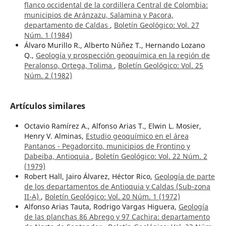
flanco occidental de la cordillera Central de Colombia:
municipios de Aránzazu, Salamina y Pacora,
departamento de Caldas
,
Boletín Geológico: Vol. 27
Núm. 1 (1984)
Álvaro Murillo R., Alberto Núñez T., Hernando Lozano
Q.,
Geología y prospección geoquímica en la región de
Peralonso, Ortega, Tolima
,
Boletín Geológico: Vol. 25
Núm. 2 (1982)
Artículos similares
Octavio Ramírez A., Alfonso Arias T., Elwin L. Mosier,
Henry V. Alminas,
Estudio geoquímico en el área
Pantanos - Pegadorcito, municipios de Frontino y
Dabeiba, Antioquia
,
Boletín Geológico: Vol. 22 Núm. 2
(1979)
Robert Hall, Jairo Álvarez, Héctor Rico,
Geología de parte
de los departamentos de Antioquia y Caldas (Sub-zona
II-A)
,
Boletín Geológico: Vol. 20 Núm. 1 (1972)
Alfonso Arias Tauta, Rodrigo Vargas Higuera,
Geología
de las planchas 86 Abrego y 97 Cachira: departamento