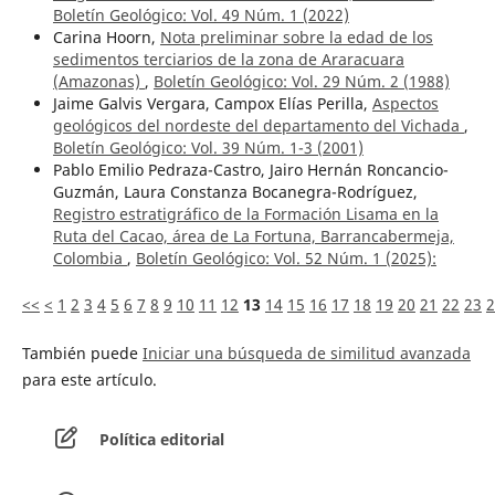
Boletín Geológico: Vol. 49 Núm. 1 (2022)
Carina Hoorn,
Nota preliminar sobre la edad de los
sedimentos terciarios de la zona de Araracuara
(Amazonas)
,
Boletín Geológico: Vol. 29 Núm. 2 (1988)
Jaime Galvis Vergara, Campox Elías Perilla,
Aspectos
geológicos del nordeste del departamento del Vichada
,
Boletín Geológico: Vol. 39 Núm. 1-3 (2001)
Pablo Emilio Pedraza-Castro, Jairo Hernán Roncancio-
Guzmán, Laura Constanza Bocanegra-Rodríguez,
Registro estratigráfico de la Formación Lisama en la
Ruta del Cacao, área de La Fortuna, Barrancabermeja,
Colombia
,
Boletín Geológico: Vol. 52 Núm. 1 (2025):
<<
<
1
2
3
4
5
6
7
8
9
10
11
12
13
14
15
16
17
18
19
20
21
22
23
2
También puede
Iniciar una búsqueda de similitud avanzada
para este artículo.
Política editorial