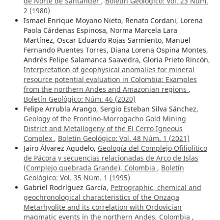
de Norte de Santander
,
Boletín Geológico: Vol. 23 Núm.
2 (1980)
Ismael Enrique Moyano Nieto, Renato Cordani, Lorena
Paola Cárdenas Espinosa, Norma Marcela Lara
Martínez, Oscar Eduardo Rojas Sarmiento, Manuel
Fernando Puentes Torres, Diana Lorena Ospina Montes,
Andrés Felipe Salamanca Saavedra, Gloria Prieto Rincón,
Interpretation of geophysical anomalies for mineral
resource potential evaluation in Colombia: Examples
from the northern Andes and Amazonian regions
,
Boletín Geológico: Núm. 46 (2020)
Felipe Arrubla Arango, Sergio Esteban Silva Sánchez,
Geology of the Frontino-Morrogacho Gold Mining
District and Metallogeny of the El Cerro Igneous
Complex
,
Boletín Geológico: Vol. 48 Núm. 1 (2021)
Jairo Álvarez Agudelo,
Geología del Complejo Ofiliolítico
de Pácora y secuencias relacionadas de Arco de Islas
(Complejo quebrada Grande), Colombia
,
Boletín
Geológico: Vol. 35 Núm. 1 (1995)
Gabriel Rodríguez García,
Petrographic, chemical and
geochronological characteristics of the Onzaga
Metarhyolite and its correlation with Ordovician
magmatic events in the northern Andes, Colombia
,