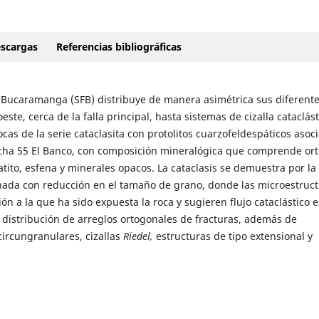
scargas
Referencias bibliográficas
 Bucaramanga (SFB) distribuye de manera asimétrica sus diferent
ste, cerca de la falla principal, hasta sistemas de cizalla cataclást
cas de la serie cataclasita con protolitos cuarzofeldespáticos asoc
cha 55 El Banco, con composición mineralógica que comprende ort
patito, esfena y minerales opacos. La cataclasis se demuestra por la
nada con reducción en el tamaño de grano, donde las microestruc
n a la que ha sido expuesta la roca y sugieren flujo cataclástico 
y distribución de arreglos ortogonales de fracturas, además de
circungranulares, cizallas
Riedel,
estructuras de tipo extensional y