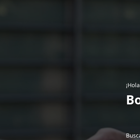
¡Hola
Bo
Busca