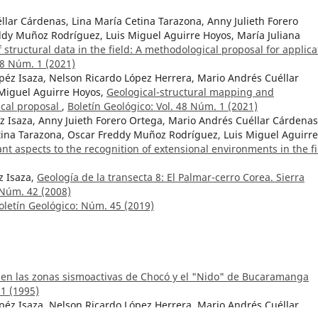
llar Cárdenas, Lina María Cetina Tarazona, Anny Julieth Forero
ddy Muñoz Rodríguez, Luis Miguel Aguirre Hoyos, María Juliana
 structural data in the field: A methodological proposal for applica
48 Núm. 1 (2021)
opéz Isaza, Nelson Ricardo López Herrera, Mario Andrés Cuéllar
 Miguel Aguirre Hoyos,
Geological-structural mapping and
ical proposal
,
Boletín Geológico: Vol. 48 Núm. 1 (2021)
z Isaza, Anny Juieth Forero Ortega, Mario Andrés Cuéllar Cárdenas
tina Tarazona, Oscar Freddy Muñoz Rodríguez, Luis Miguel Aguirre
nt aspects to the recognition of extensional environments in the fi
z Isaza,
Geología de la transecta 8: El Palmar-cerro Corea. Sierra
 Núm. 42 (2008)
oletín Geológico: Núm. 45 (2019)
en las zonas sismoactivas de Chocó y el "Nido" de Bucaramanga
 1 (1995)
opéz Isaza, Nelson Ricardo López Herrera, Mario Andrés Cuéllar