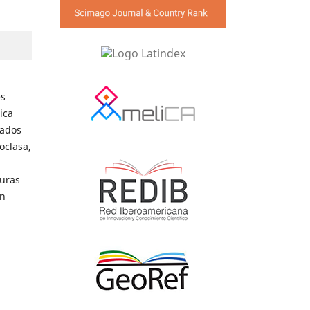
es
ica
iados
oclasa,
turas
en