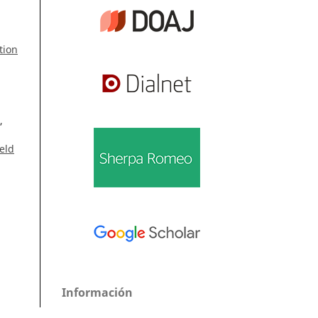
tion
,
eld
Información
Para lectores/as