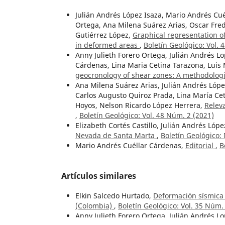
Julián Andrés López Isaza, Mario Andrés Cué
Ortega, Ana Milena Suárez Arias, Oscar Fre
Gutiérrez López,
Graphical representation of
in deformed areas
,
Boletín Geológico: Vol. 
Anny Julieth Forero Ortega, Julián Andrés L
Cárdenas, Lina Maria Cetina Tarazona, Luis
geocronology of shear zones: A methodolog
Ana Milena Suárez Arias, Julián Andrés Lópe
Carlos Augusto Quiroz Prada, Lina María Ce
Hoyos, Nelson Ricardo López Herrera,
Releva
,
Boletín Geológico: Vol. 48 Núm. 2 (2021)
Elizabeth Cortés Castillo, Julián Andrés Lópe
Nevada de Santa Marta
,
Boletín Geológico:
Mario Andrés Cuéllar Cárdenas,
Editorial
,
B
Artículos similares
Elkin Salcedo Hurtado,
Deformación sísmica 
(Colombia)
,
Boletín Geológico: Vol. 35 Núm.
Anny Julieth Forero Ortega, Julián Andrés L