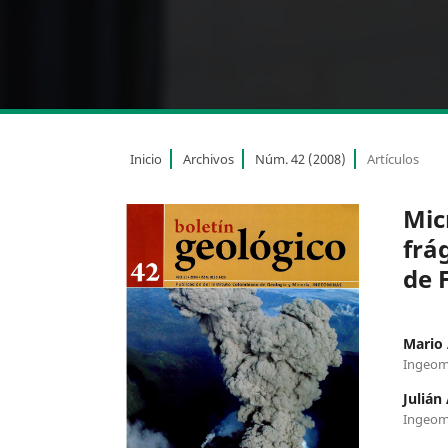
Inicio
Archivos
Núm. 42 (2008)
Artículos
Mic
frá
de 
Mario 
Ingeom
Julián
Ingeom