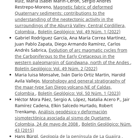
Ruiz, María Isabel Marín-Cerón, Sergio Andrés
Restrepo-Moreno,
Magnetic fabric of deformed
Quaternary sediments: contributions to the
understanding of the neotectonic activity in the
surroundings of the Aburrá Valley, Central Cordillera,
Colombia
,
Boletín Geológico: Vol. 49 Núm. 1 (2022)
Gabriel Rodríguez García, Ana María Correa Martínez,
Juan Pablo Zapata, Diego Armando Ramírez, Carlos
Andrés Sabrica,
Evolution of arc magmatic cycles from
the Carboniferous to the Early Cretaceous in the
western paleomargin of Gondwana, north of the Andes
,
Boletín Geológico: Vol. 49 Núm. 2 (2022)
Maria luisa Monsalve, Iván Darío Ortiz Martin, Harold
Avila Vallejo,
Morphology and general stratigraphy of
the maar-type San Diego volcano,NE of Caldas,
Colombia
,
Boletín Geológico: Vol. 50 Núm. 1 (2023)
Héctor Mora Páez, Sergio A. López, Natalia Acero P., Jair
Ramírez Cadena, Elkin Salcedo Hurtado, Robert
Trenkamp,
Análisis geodésico y deformación
sismotectónica asociada al sismo de Quetame,
Colombia, 24 de mayo de 2008
,
Boletín Geológico: Núm.
43 (2015)
Hans Bürgl,
Geología de la península de La Guajira
,