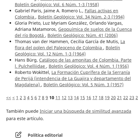
Boletín Geológico: Vol. 6 Núm. 1-3 (1958)
Gabriel Paris, Jaime A. Romero L.,
Fallas activas en
Colombia
,
Boletín Geológico: Vol. 34 Núm. 2-3 (1994)
Gloria Prieto, Luz Myriam González, Orlando Vargas,
Adriana Matamoros,
Geoquímica de suelos de la Cuenca
del río Bogotá
,
Boletín Geológico: Núm. 41 (2006)
Thomas van der Hammen, Cecilia García de Mutis,
La
flora del polen del Paleoceno de Colombia
,
Boletín
Geológico: Vol. 12 Núm. 1-3 (1964)
Hans Bürg,
Catálogo de las amonitas de Colombia. Parte
l. Pulchelliidae
,
Boletín Geológico: Vol. 4 Núm. 1 (1956)
Roberto Wokittel,
La Formación Cuprífera de la Serranía
de Perijá (intendencia de La Guajira y departamento del
Magdalena)
,
Boletín Geológico: Vol. 5 Núm. 3 (1957)
<<
<
1
2
3
4
5
6
7
8
9
10
11
12
13
14
15
16
17
18
19
20
21
22
23
2
También puede
Iniciar una búsqueda de similitud avanzada
para este artículo.
Política editorial