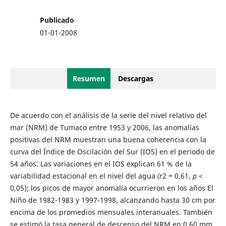
Publicado
01-01-2008
Resumen
Descargas
De acuerdo con el análisis de la serie del nivel relativo del
mar (NRM) de Tumaco entre 1953 y 2006, las anomalías
positivas del NRM muestran una buena coherencia con la
curva del Índice de Oscilación del Sur (IOS) en el periodo de
54 años. Las variaciones en el IOS explican 61 % de la
variabilidad estacional en el nivel del agua
(r
2
=
0,61,
p
<
0,05); los picos de mayor anomalía ocurrieron en los años El
Niño de 1982-1983 y 1997-1998, alcanzando hasta 30 cm por
encima de los promedios mensuales interanuales. También
se estimó la tasa general de descenso del NRM en 0,60 mm