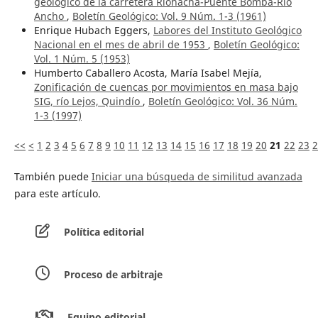
geológico de la carretera Riohacha-Puente Bomba-Río
Ancho
,
Boletín Geológico: Vol. 9 Núm. 1-3 (1961)
Enrique Hubach Eggers,
Labores del Instituto Geológico
Nacional en el mes de abril de 1953
,
Boletín Geológico:
Vol. 1 Núm. 5 (1953)
Humberto Caballero Acosta, María Isabel Mejía,
Zonificación de cuencas por movimientos en masa bajo
SIG, río Lejos, Quindío
,
Boletín Geológico: Vol. 36 Núm.
1-3 (1997)
<<
<
1
2
3
4
5
6
7
8
9
10
11
12
13
14
15
16
17
18
19
20
21
22
23
2
También puede
Iniciar una búsqueda de similitud avanzada
para este artículo.
Política editorial
Proceso de arbitraje
Equipo editorial