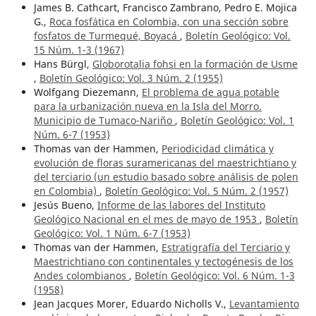
James B. Cathcart, Francisco Zambrano, Pedro E. Mojica
G.,
Roca fosfática en Colombia, con una sección sobre
fosfatos de Turmequé, Boyacá
,
Boletín Geológico: Vol.
15 Núm. 1-3 (1967)
Hans Bürgl,
Globorotalia fohsi en la formación de Usme
,
Boletín Geológico: Vol. 3 Núm. 2 (1955)
Wolfgang Diezemann,
El problema de agua potable
para la urbanización nueva en la Isla del Morro.
Municipio de Tumaco-Nariño
,
Boletín Geológico: Vol. 1
Núm. 6-7 (1953)
Thomas van der Hammen,
Periodicidad climática y
evolución de floras suramericanas del maestrichtiano y
del terciario (un estudio basado sobre análisis de polen
en Colombia)
,
Boletín Geológico: Vol. 5 Núm. 2 (1957)
Jesús Bueno,
Informe de las labores del Instituto
Geológico Nacional en el mes de mayo de 1953
,
Boletín
Geológico: Vol. 1 Núm. 6-7 (1953)
Thomas van der Hammen,
Estratigrafía del Terciario y
Maestrichtiano con continentales y tectogénesis de los
Andes colombianos
,
Boletín Geológico: Vol. 6 Núm. 1-3
(1958)
Jean Jacques Morer, Eduardo Nicholls V.,
Levantamiento