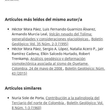
Artículos más leídos del mismo autor/a
Héctor Mora Páez, Luis Fernando Guarnizo Álvarez,
Armando Murcia Leal,
Volcán nevado del Tolima:
generalidades y consideraciones glaciológicas
,
Boletín
Geológico: Vol. 35 Núm. 2-3 (1995)
Héctor Mora Páez, Sergio A. López, Natalia Acero P., Jair
Ramírez Cadena, Elkin Salcedo Hurtado, Robert
Trenkamp,
Análisis geodésico y deformación
sismotectónica asociada al sismo de Quetame,
Colombia, 24 de mayo de 2008
,
Boletín Geológico: Núm.
43 (2015)
Artículos similares
Nuria Sole de Porta,
Contribución a la palinología del
Terciario del norte de Colombia
,
Boletín Geológico: Vol.
8 Núm. 1-3 (1960)