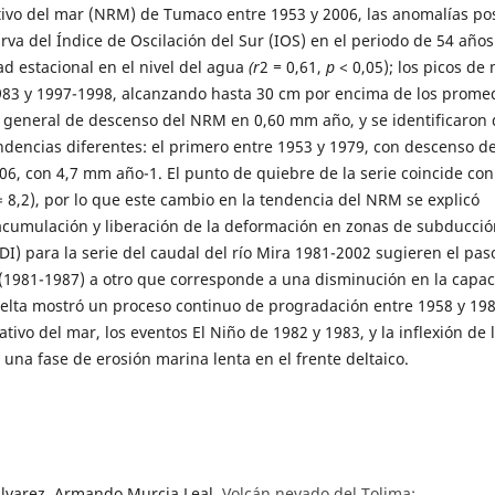
lativo del mar (NRM) de Tumaco entre 1953 y 2006, las anomalías pos
 del Índice de Oscilación del Sur (IOS) en el periodo de 54 años
ad estacional en el nivel del agua
(r
2
=
0,61,
p
< 0,05); los picos de
983 y 1997-1998, alcanzando hasta 30 cm por encima de los prome
 general de descenso del NRM en 0,60 mm año, y se identificaron 
dencias diferentes: el primero entre 1953 y 1979, con descenso de
6, con 4,7 mm año-1. El punto de quiebre de la serie coincide con
8,2), por lo que este cambio en la tendencia del NRM se explicó
 acumulación y liberación de la deformación en zonas de subducció
CDI) para la serie del caudal del río Mira 1981-2002 sugieren el pas
(1981-1987) a otro que corresponde a una disminución en la capa
delta mostró un proceso continuo de progradación entre 1958 y 198
tivo del mar, los eventos El Niño de 1982 y 1983, y la inflexión de 
 una fase de erosión marina lenta en el frente deltaico.
Álvarez, Armando Murcia Leal,
Volcán nevado del Tolima: