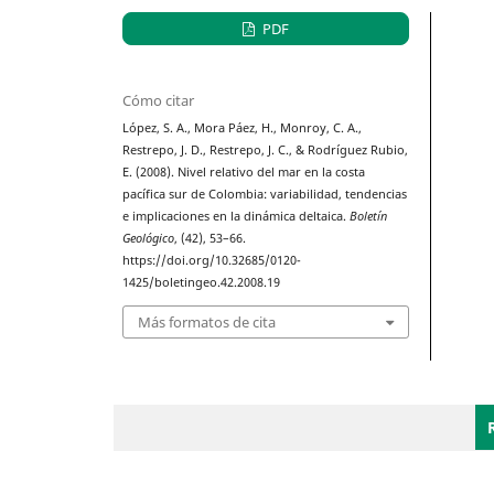
PDF
Cómo citar
López, S. A., Mora Páez, H., Monroy, C. A.,
Restrepo, J. D., Restrepo, J. C., & Rodríguez Rubio,
E. (2008). Nivel relativo del mar en la costa
pacífica sur de Colombia: variabilidad, tendencias
e implicaciones en la dinámica deltaica.
Boletín
Geológico
, (42), 53–66.
https://doi.org/10.32685/0120-
1425/boletingeo.42.2008.19
Más formatos de cita