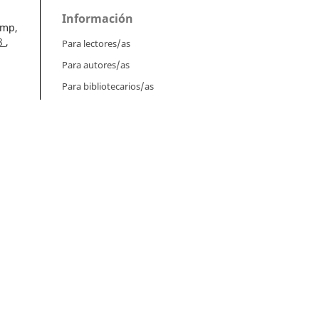
Información
amp,
08
,
Para lectores/as
Para autores/as
Para bibliotecarios/as
e
Tutoriales
Intrucciones para autores
Cómo enviar un artículo
Cómo cargar una versión corregida
Cómo diligenciar metadatos en OJS
Instrucciones para revisores
Cómo hacer una revisión
. 1-
Instrucciones para editores
tos
Cómo enviar un artículo a revisión