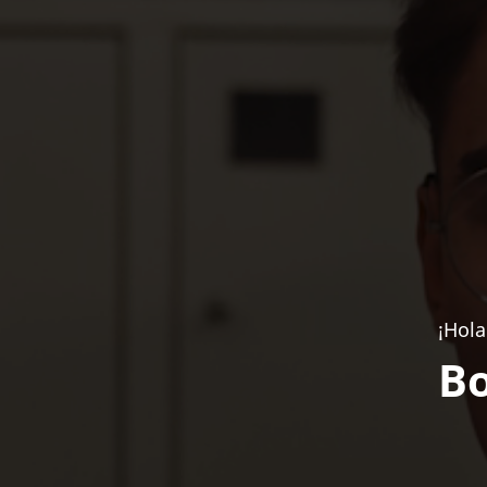
¡Hola
Bo