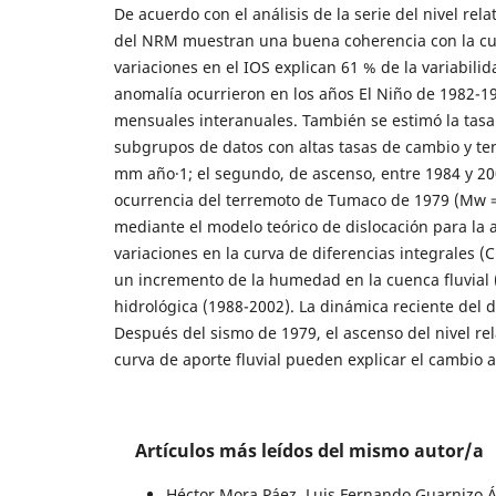
De acuerdo con el análisis de la serie del nivel re
del NRM muestran una buena coherencia con la curva
variaciones en el IOS explican 61 % de la variabilid
anomalía ocurrieron en los años El Niño de 1982-1
mensuales interanuales. También se estimó la tasa
subgrupos de datos con altas tasas de cambio y ten
mm año·1; el segundo, de ascenso, entre 1984 y 200
ocurrencia del terremoto de Tumaco de 1979 (Mw = 
mediante el modelo teórico de dislocación para la
variaciones en la curva de diferencias integrales (
un incremento de la humedad en la cuenca fluvial 
hidrológica (1988-2002). La dinámica reciente del 
Después del sismo de 1979, el ascenso del nivel rela
curva de aporte fluvial pueden explicar el cambio a
Artículos más leídos del mismo autor/a
Héctor Mora Páez, Luis Fernando Guarnizo 