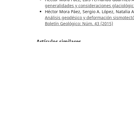
generalidades y consideraciones glaciológi
Héctor Mora Páez, Sergio A. López, Natalia 
Análisis geodésico y deformación sismotec
Boletín Geológico: Núm. 43 (2015)
Artículos similares
Wolfgang Diezemann, Carlos l. Delgado,
Apr
San Andrés
,
Boletín Geológico: Vol. 5 Núm. 
Hernando Lozano Q., Oscar H. Pulido U.,
Sit
aspectos mineros, reservas y producción
,
B
Hans Bürgl,
El anticlinal de Apulo
,
Boletín G
Tomas Feininger, Darío Barrero L., Néstor C
Caldas (Sub-Zona II-B)
,
Boletín Geológico: V
Hernando Dueñas-Jiménez, Daniela S. Monti,
ordovícicos provenientes del Pozo CPO 17-E
Geológico: Vol. 52 Núm. 1 (2025):
Hans Bürgl,
Contribución a la estratigrafía 
3 (1959)
María Luisa Monsalve, Ana María Correa Tam
recientes de los volcanes Nevado del Huila