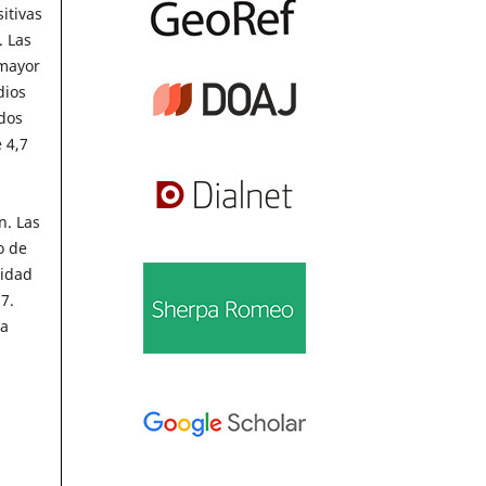
itivas
. Las
 mayor
dios
dos
 4,7
n. Las
o de
cidad
7.
la