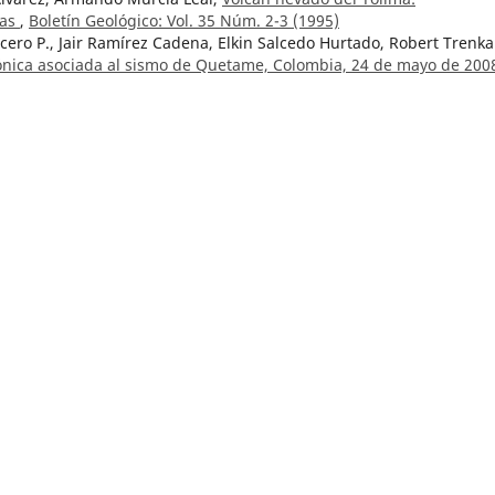
cas
,
Boletín Geológico: Vol. 35 Núm. 2-3 (1995)
Acero P., Jair Ramírez Cadena, Elkin Salcedo Hurtado, Robert Trenk
tónica asociada al sismo de Quetame, Colombia, 24 de mayo de 20
ovechamiento del depósito de agua subterránea dulce en la isla d
1 (1957)
uación actual del oro y la plata en Colombia: geología, génesis,
oletín Geológico: Vol. 27 Núm. 3 (1986)
eológico: Vol. 3 Núm. 2 (1955)
astro Q.,
Geología de parte de los departamentos de Antioquia y
ol. 20 Núm. 2 (1972)
 Fernando Lavié, Pedro Patarroyo,
Trilobites y braquiópodos
ST. 12, Cuenca de los Llanos Orientales de Colombia
,
Boletín
y litogénesis de la Isla de San Andrés
,
Boletín Geológico: Vol. 7 Núm
ayo, Mónica Arcila, Jaqueline Dixon,
Firma Adakítica en los produc
 y Puracé, Colombia
,
Boletín Geológico: Núm. 43 (2015)