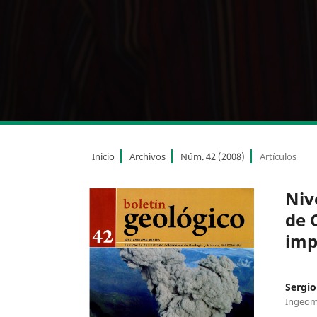
Inicio
Archivos
Núm. 42 (2008)
Artículos
Niv
de 
imp
Sergio
Ingeom