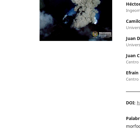
Hécto
Ingeom
Camil
Univers
Juan D
Univers
Juan C
Centro 
Efraín
Centro 
DOI:
h
Palabr
morfo