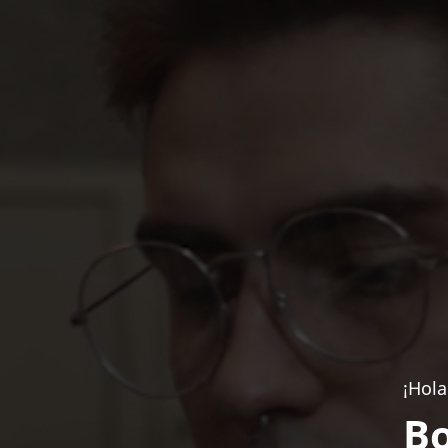
¡Hola
Bo