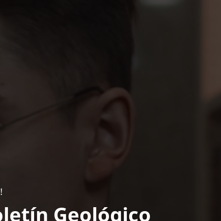
!
letín Geológico