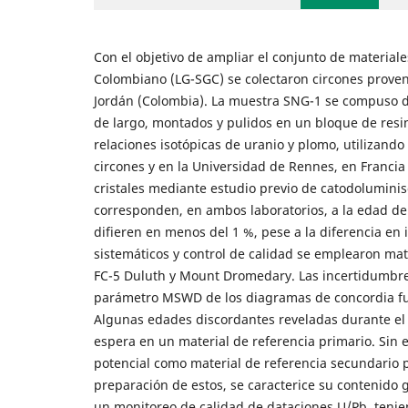
Con el objetivo de ampliar el conjunto de materiale
Colombiano (LG-SGC) se colectaron circones provenie
Jordán (Colombia). La muestra SNG-1 se compuso de 
de largo, montados y pulidos en un bloque de resin
relaciones isotópicas de uranio y plomo, utilizand
circones y en la Universidad de Rennes, en Francia
cristales mediante estudio previo de catodolumini
corresponden, en ambos laboratorios, a la edad de 
difieren en menos del 1 %, pese a la diferencia en 
sistemáticos y control de calidad se emplearon mate
FC-5 Duluth y Mount Dromedary. Las incertidumbres 
parámetro MSWD de los diagramas de concordia fue 
Algunas edades discordantes reveladas durante el
espera en un material de referencia primario. Sin 
potencial como material de referencia secundario 
preparación de estos, se caracterice su contenido g
un monitoreo de calidad de dataciones U/Pb, tenie