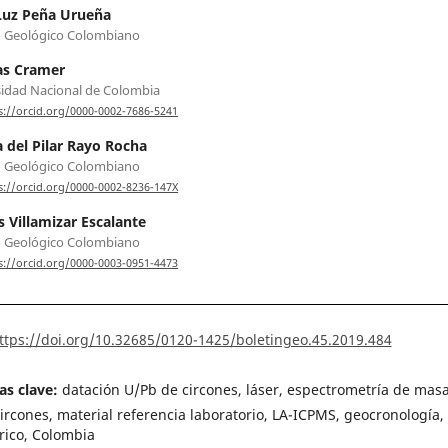
Luz Peña Urueña
o Geológico Colombiano
s Cramer
idad Nacional de Colombia
s://orcid.org/0000-0002-7686-5241
 del Pilar Rayo Rocha
o Geológico Colombiano
s://orcid.org/0000-0002-8236-147X
s Villamizar Escalante
o Geológico Colombiano
s://orcid.org/0000-0003-0951-4473
ttps://doi.org/10.32685/0120-1425/boletingeo.45.2019.484
as clave:
datación U/Pb de circones, láser, espectrometría de masa
rcones, material referencia laboratorio, LA-ICPMS, geocronología,
rico, Colombia