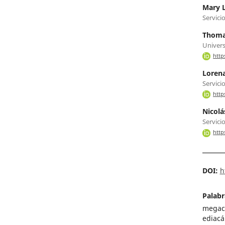
Mary 
Servici
Thoma
Univers
http
Lorena
Servici
http
Nicolá
Servici
http
DOI:
h
Palabr
megaci
ediacá