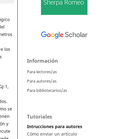
ógico
del
metros
e los
s
Información
Para lectores/as
Para autores/as
GJ-1,
Para bibliotecarios/as
dos.
omo se
Tutoriales
ienen
ón y
Intrucciones para autores
ecute
Cómo enviar un artículo
uede