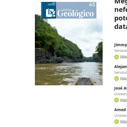
Meg
nef
pot
dat
Jimmy
Servici
http
Alejan
Servici
http
José A
Univers
http
Amed B
Univers
http