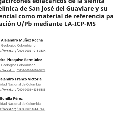
acircones ediacáricos de la sienita
elínica de San José del Guaviare y su
encial como material de referencia pa
ación U/Pb mediante LA-ICP-MS
 Alejandro Muñoz Rocha
o Geológico Colombiano
s://orcid.org/0000-0002-1011-383X
dro Piraquive Bermúdez
o Geológico Colombiano
s://orcid.org/0000-0002-0892-9928
lejandro Franco Victoria
idad Nacional de Colombia
s://orcid.org/0000-0003-4638-5885
onilla Pérez
idad Nacional de Colombia
s://orcid.org/0000-0002-8961-7140