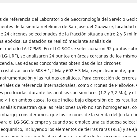
s de referencia del Laboratorio de Geocronología del Servicio Geol
ntes de la sienita nefelínica de San José del Guaviare, localidad 
24 circones seleccionados de la fracción situada entre 2 y 5 milí
a epóxica. La datación se realizó mediante análisis de
o el método LA-ICPMS. En el LG-SGC se seleccionaron 92 puntos sobr
 (LG-URF), se analizaron 24 puntos en áreas cercanas de los mismo
scencia. Las edades concordantes obtenidas de los circones
cristalización de 608 ± 1,2 Ma y 602 ± 3 Ma, respectivamente, que
instrumentación y las rutinas analíticas. Para corrección de errores
riales de referencia internacionales, como circones de Plešovice, 
producidas durante los análisis son similares (1,2 y 3,2 Ma), y el
< 1 en ambos casos, lo que indica baja dispersión de los resulta
 análisis muestran que las relaciones U/Pb no son homogéneas, c
embargo, consideramos, que los circones de la sienita del Jordán t
para el LG-SGC, siempre y cuando se emplee una cuidadosa selecci
eoquímico, incluyendo los elementos de tierras raras (REE) y se ej
ndo como base significativa el gran tamaño de los circones, que p