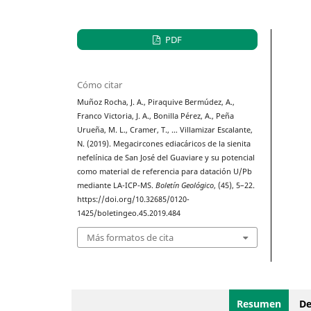
PDF
Cómo citar
Muñoz Rocha, J. A., Piraquive Bermúdez, A.,
Franco Victoria, J. A., Bonilla Pérez, A., Peña
Urueña, M. L., Cramer, T., … Villamizar Escalante,
N. (2019). Megacircones ediacáricos de la sienita
nefelínica de San José del Guaviare y su potencial
como material de referencia para datación U/Pb
mediante LA-ICP-MS.
Boletín Geológico
, (45), 5–22.
https://doi.org/10.32685/0120-
1425/boletingeo.45.2019.484
Más formatos de cita
Resumen
De