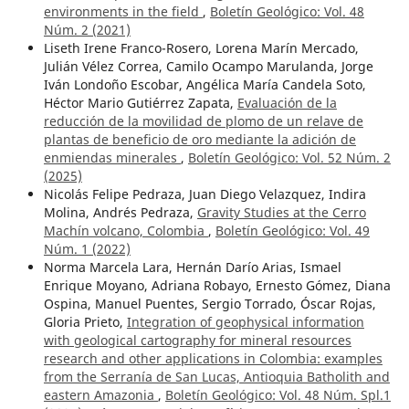
environments in the field
,
Boletín Geológico: Vol. 48
Núm. 2 (2021)
Liseth Irene Franco-Rosero, Lorena Marín Mercado,
Julián Vélez Correa, Camilo Ocampo Marulanda, Jorge
Iván Londoño Escobar, Angélica María Candela Soto,
Héctor Mario Gutiérrez Zapata,
Evaluación de la
reducción de la movilidad de plomo de un relave de
plantas de beneficio de oro mediante la adición de
enmiendas minerales
,
Boletín Geológico: Vol. 52 Núm. 2
(2025)
Nicolás Felipe Pedraza, Juan Diego Velazquez, Indira
Molina, Andrés Pedraza,
Gravity Studies at the Cerro
Machín volcano, Colombia
,
Boletín Geológico: Vol. 49
Núm. 1 (2022)
Norma Marcela Lara, Hernán Darío Arias, Ismael
Enrique Moyano, Adriana Robayo, Ernesto Gómez, Diana
Ospina, Manuel Puentes, Sergio Torrado, Óscar Rojas,
Gloria Prieto,
Integration of geophysical information
with geological cartography for mineral resources
research and other applications in Colombia: examples
from the Serranía de San Lucas, Antioquia Batholith and
eastern Amazonia
,
Boletín Geológico: Vol. 48 Núm. Spl.1