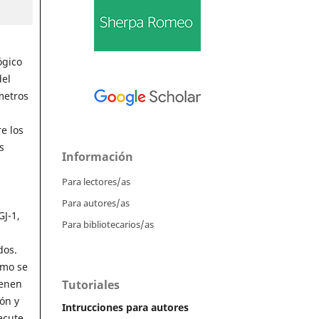
ógico
del
metros
e los
s
Información
Para lectores/as
Para autores/as
GJ-1,
Para bibliotecarios/as
dos.
omo se
Tutoriales
ienen
ón y
Intrucciones para autores
ecute