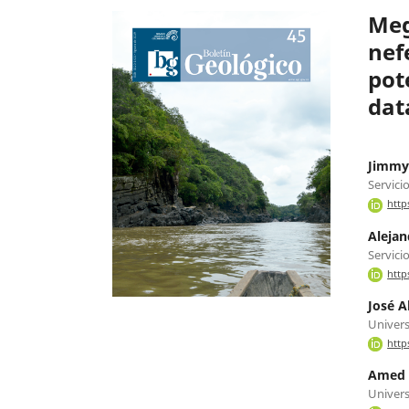
Meg
nef
pot
dat
Jimmy
Servici
http
Alejan
Servici
http
José A
Univers
http
Amed B
Univers