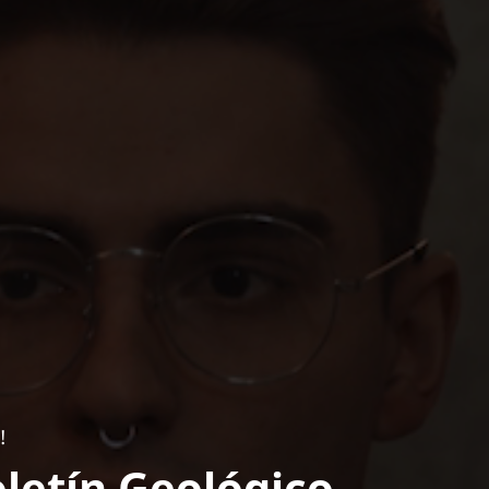
!
letín Geológico