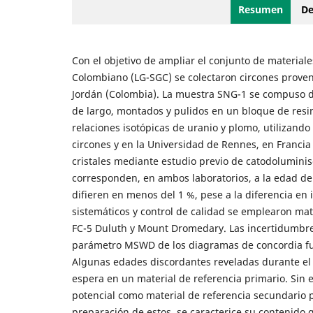
Resumen
De
Con el objetivo de ampliar el conjunto de materiale
Colombiano (LG-SGC) se colectaron circones provenie
Jordán (Colombia). La muestra SNG-1 se compuso de 
de largo, montados y pulidos en un bloque de resin
relaciones isotópicas de uranio y plomo, utilizand
circones y en la Universidad de Rennes, en Francia
cristales mediante estudio previo de catodolumini
corresponden, en ambos laboratorios, a la edad de 
difieren en menos del 1 %, pese a la diferencia en 
sistemáticos y control de calidad se emplearon mate
FC-5 Duluth y Mount Dromedary. Las incertidumbres 
parámetro MSWD de los diagramas de concordia fue 
Algunas edades discordantes reveladas durante el
espera en un material de referencia primario. Sin 
potencial como material de referencia secundario 
preparación de estos, se caracterice su contenido g