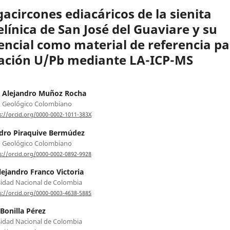
acircones ediacáricos de la sienita
elínica de San José del Guaviare y su
encial como material de referencia pa
ación U/Pb mediante LA-ICP-MS
 Alejandro Muñoz Rocha
o Geológico Colombiano
s://orcid.org/0000-0002-1011-383X
dro Piraquive Bermúdez
o Geológico Colombiano
s://orcid.org/0000-0002-0892-9928
lejandro Franco Victoria
idad Nacional de Colombia
s://orcid.org/0000-0003-4638-5885
onilla Pérez
idad Nacional de Colombia