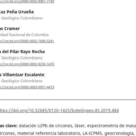
s://orcid.org/0000-0002-8961-7140
Luz Peña Urueña
o Geológico Colombiano
s Cramer
idad Nacional de Colombia
s://orcid.org/0000-0002-7686-5241
 del Pilar Rayo Rocha
o Geológico Colombiano
s://orcid.org/0000-0002-8236-147X
s Villamizar Escalante
o Geológico Colombiano
s://orcid.org/0000-0003-0951-4473
ttps://doi.org/10.32685/0120-1425/boletingeo.45.2019.484
as clave:
datación U/Pb de circones, láser, espectrometría de masa
rcones, material referencia laboratorio, LA-ICPMS, geocronología,