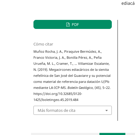
ediacá
PDF
Cómo citar
Muñoz Rocha, J. A., Piraquive Bermúdez, A.,
Franco Victoria, J. A., Bonilla Pérez, A., Peña
Urueña, M. L., Cramer, T., … Villamizar Escalante,
N. (2019). Megacircones ediacáricos de la sienita
nefelínica de San José del Guaviare y su potencial
como material de referencia para datación U/Pb
mediante LA-ICP-MS.
Boletín Geológico
, (45), 5–22.
https://doi.org/10.32685/0120-
1425/boletingeo.45.2019.484
Más formatos de cita