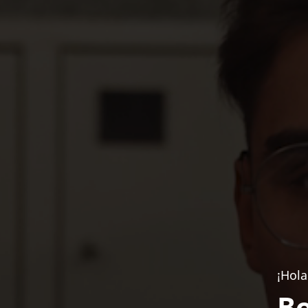
¡Hola
Bo