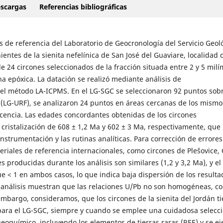
scargas
Referencias bibliográficas
s de referencia del Laboratorio de Geocronología del Servicio Geol
ntes de la sienita nefelínica de San José del Guaviare, localidad 
24 circones seleccionados de la fracción situada entre 2 y 5 milí
a epóxica. La datación se realizó mediante análisis de
o el método LA-ICPMS. En el LG-SGC se seleccionaron 92 puntos sobr
 (LG-URF), se analizaron 24 puntos en áreas cercanas de los mismo
scencia. Las edades concordantes obtenidas de los circones
cristalización de 608 ± 1,2 Ma y 602 ± 3 Ma, respectivamente, que
instrumentación y las rutinas analíticas. Para corrección de errores
riales de referencia internacionales, como circones de Plešovice, 
producidas durante los análisis son similares (1,2 y 3,2 Ma), y el
< 1 en ambos casos, lo que indica baja dispersión de los resulta
 análisis muestran que las relaciones U/Pb no son homogéneas, c
embargo, consideramos, que los circones de la sienita del Jordán t
para el LG-SGC, siempre y cuando se emplee una cuidadosa selecci
eoquímico, incluyendo los elementos de tierras raras (REE) y se ej