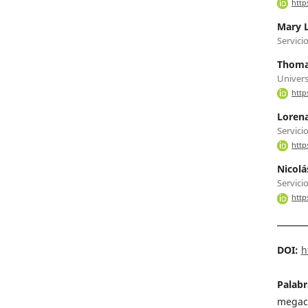
http
Mary 
Servici
Thoma
Univers
http
Lorena
Servici
http
Nicolá
Servici
http
DOI:
h
Palabr
megaci