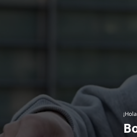
¡Hola
Bo