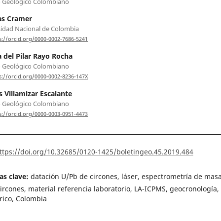
o Geológico Colombiano
s Cramer
idad Nacional de Colombia
s://orcid.org/0000-0002-7686-5241
 del Pilar Rayo Rocha
o Geológico Colombiano
s://orcid.org/0000-0002-8236-147X
s Villamizar Escalante
o Geológico Colombiano
s://orcid.org/0000-0003-0951-4473
ttps://doi.org/10.32685/0120-1425/boletingeo.45.2019.484
as clave:
datación U/Pb de circones, láser, espectrometría de masa
rcones, material referencia laboratorio, LA-ICPMS, geocronología,
rico, Colombia