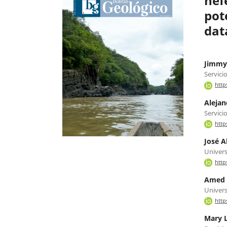
nef
pot
dat
Jimmy
Servici
http
Alejan
Servici
http
José A
Univers
http
Amed B
Univers
http
Mary 