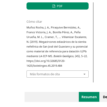
PDF
Cómo citar
Muñoz Rocha, J. A., Piraquive Bermúdez, A.,
Franco Victoria, J. A., Bonilla Pérez, A., Peña
Urueña, M. L., Cramer, T., … Villamizar Escalante,
N. (2019). Megacircones ediacáricos de la sienita
nefelínica de San José del Guaviare y su potencial
como material de referencia para datación U/Pb
mediante LA-ICP-MS.
Boletín Geológico
, (45), 5–22.
https://doi.org/10.32685/0120-
1425/boletingeo.45.2019.484
Más formatos de cita
Resumen
De