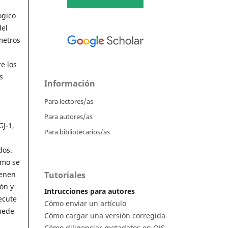
ógico
del
metros
e los
s
Información
Para lectores/as
Para autores/as
GJ-1,
Para bibliotecarios/as
dos.
omo se
Tutoriales
ienen
ón y
Intrucciones para autores
ecute
Cómo enviar un artículo
uede
Cómo cargar una versión corregida
Cómo diligenciar metadatos en OJS