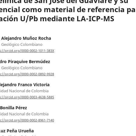
elínica de San José del Guaviare y su
encial como material de referencia pa
ación U/Pb mediante LA-ICP-MS
 Alejandro Muñoz Rocha
o Geológico Colombiano
s://orcid.org/0000-0002-1011-383X
dro Piraquive Bermúdez
o Geológico Colombiano
s://orcid.org/0000-0002-0892-9928
lejandro Franco Victoria
idad Nacional de Colombia
s://orcid.org/0000-0003-4638-5885
onilla Pérez
idad Nacional de Colombia
s://orcid.org/0000-0002-8961-7140
Luz Peña Urueña