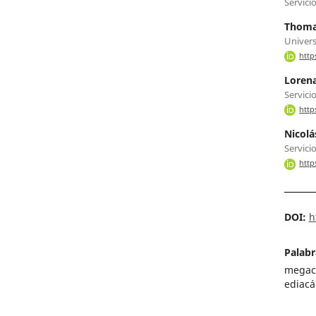
Servici
Thoma
Univers
http
Lorena
Servici
http
Nicolá
Servici
http
DOI:
h
Palabr
megaci
ediacá