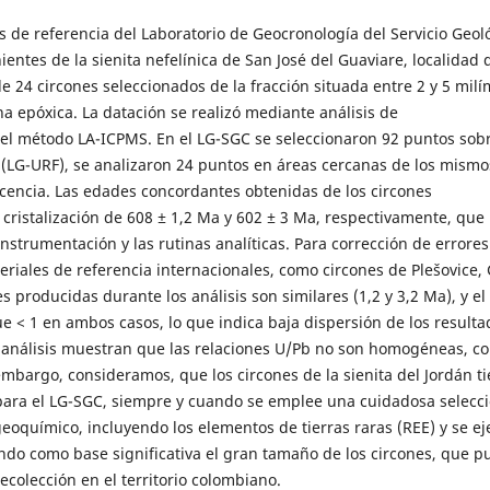
s de referencia del Laboratorio de Geocronología del Servicio Geol
ntes de la sienita nefelínica de San José del Guaviare, localidad 
24 circones seleccionados de la fracción situada entre 2 y 5 milí
a epóxica. La datación se realizó mediante análisis de
o el método LA-ICPMS. En el LG-SGC se seleccionaron 92 puntos sobr
 (LG-URF), se analizaron 24 puntos en áreas cercanas de los mismo
scencia. Las edades concordantes obtenidas de los circones
cristalización de 608 ± 1,2 Ma y 602 ± 3 Ma, respectivamente, que
instrumentación y las rutinas analíticas. Para corrección de errores
riales de referencia internacionales, como circones de Plešovice, 
producidas durante los análisis son similares (1,2 y 3,2 Ma), y el
< 1 en ambos casos, lo que indica baja dispersión de los resulta
 análisis muestran que las relaciones U/Pb no son homogéneas, c
embargo, consideramos, que los circones de la sienita del Jordán t
para el LG-SGC, siempre y cuando se emplee una cuidadosa selecci
eoquímico, incluyendo los elementos de tierras raras (REE) y se ej
ndo como base significativa el gran tamaño de los circones, que p
ecolección en el territorio colombiano.