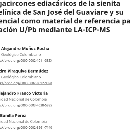
acircones ediacáricos de la sienita
elínica de San José del Guaviare y su
encial como material de referencia pa
ación U/Pb mediante LA-ICP-MS
 Alejandro Muñoz Rocha
o Geológico Colombiano
s://orcid.org/0000-0002-1011-383X
dro Piraquive Bermúdez
o Geológico Colombiano
s://orcid.org/0000-0002-0892-9928
lejandro Franco Victoria
idad Nacional de Colombia
s://orcid.org/0000-0003-4638-5885
onilla Pérez
idad Nacional de Colombia
s://orcid.org/0000-0002-8961-7140