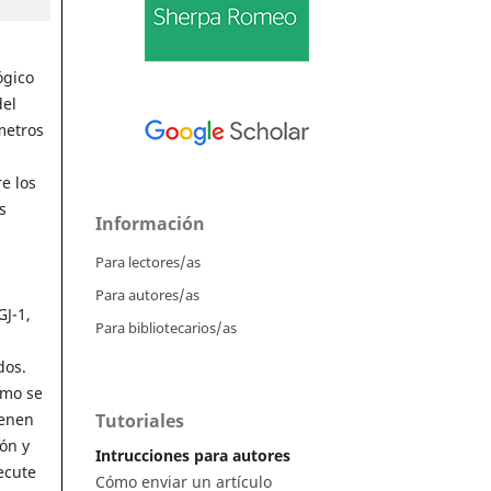
ógico
del
metros
e los
s
Información
Para lectores/as
Para autores/as
GJ-1,
Para bibliotecarios/as
dos.
omo se
Tutoriales
ienen
ón y
Intrucciones para autores
ecute
Cómo enviar un artículo