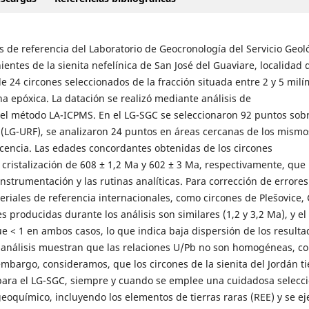
s de referencia del Laboratorio de Geocronología del Servicio Geol
ntes de la sienita nefelínica de San José del Guaviare, localidad 
24 circones seleccionados de la fracción situada entre 2 y 5 milí
a epóxica. La datación se realizó mediante análisis de
o el método LA-ICPMS. En el LG-SGC se seleccionaron 92 puntos sobr
 (LG-URF), se analizaron 24 puntos en áreas cercanas de los mismo
scencia. Las edades concordantes obtenidas de los circones
cristalización de 608 ± 1,2 Ma y 602 ± 3 Ma, respectivamente, que
instrumentación y las rutinas analíticas. Para corrección de errores
riales de referencia internacionales, como circones de Plešovice, 
producidas durante los análisis son similares (1,2 y 3,2 Ma), y el
< 1 en ambos casos, lo que indica baja dispersión de los resulta
 análisis muestran que las relaciones U/Pb no son homogéneas, c
embargo, consideramos, que los circones de la sienita del Jordán t
para el LG-SGC, siempre y cuando se emplee una cuidadosa selecci
eoquímico, incluyendo los elementos de tierras raras (REE) y se ej