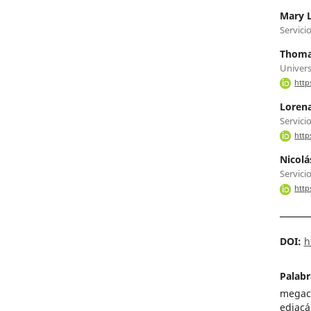
Mary 
Servici
Thoma
Univers
http
Lorena
Servici
http
Nicolá
Servici
http
DOI:
h
Palabr
megaci
ediacá