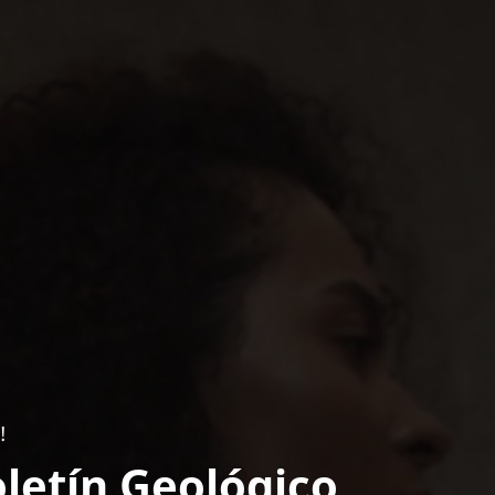
!
letín Geológico