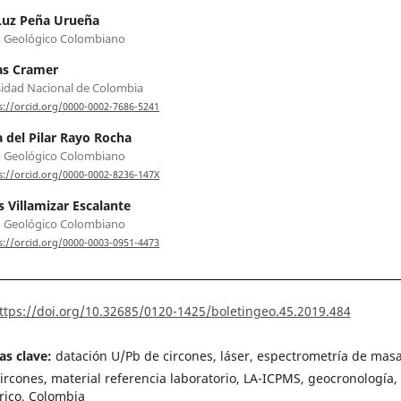
Luz Peña Urueña
o Geológico Colombiano
s Cramer
idad Nacional de Colombia
s://orcid.org/0000-0002-7686-5241
 del Pilar Rayo Rocha
o Geológico Colombiano
s://orcid.org/0000-0002-8236-147X
s Villamizar Escalante
o Geológico Colombiano
s://orcid.org/0000-0003-0951-4473
ttps://doi.org/10.32685/0120-1425/boletingeo.45.2019.484
as clave:
datación U/Pb de circones, láser, espectrometría de masa
rcones, material referencia laboratorio, LA-ICPMS, geocronología,
rico, Colombia