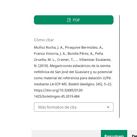
PDF
Cómo citar
Muñoz Rocha, J. A., Piraquive Bermúdez, A.,
Franco Victoria, J. A., Bonilla Pérez, A., Peña
Urueña, M. L., Cramer, T., … Villamizar Escalante,
N. (2019). Megacircones ediacáricos de la sienita
nefelínica de San José del Guaviare y su potencial
como material de referencia para datación U/Pb
mediante LA-ICP-MS.
Boletín Geológico
, (45), 5–22.
https://doi.org/10.32685/0120-
1425/boletingeo.45.2019.484
Más formatos de cita
Resumen
De