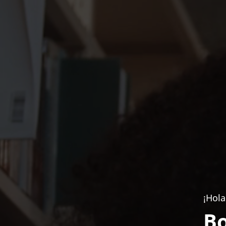
¡Hola
Bo