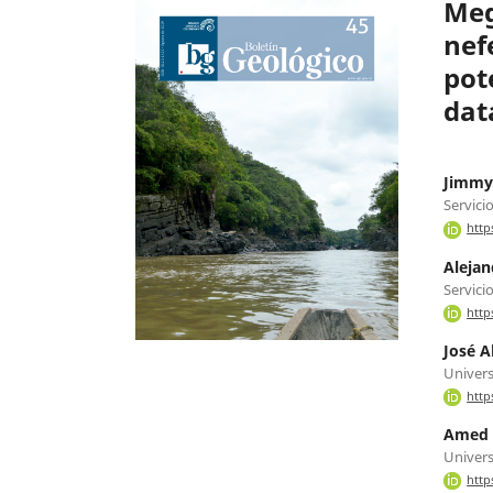
Meg
nef
pot
dat
Jimmy
Servici
http
Alejan
Servici
http
José A
Univers
http
Amed B
Univers
http