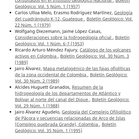
consultados en el Instituto Geológico Nacional
,
Boletín
Geológico: Vol. 5 Núm. 1 (1957)
Carlos Ulloa Melo, Erasmo Rodríguez Martínez,
Geología
del cuadrángulo K-12, Guateque
,
Boletín Geológico: Vol.
22 Núm. 1 (1979)
Wolfgang Diezemann, Jaime López Casas,
Consideraciones sobre la hidrogeología oficial
,
Boletín
Geológico: Vol. 1 Núm. 6-7 (1953)
Ricardo Arturo Méndez Fajury,
Catálogo de los volcanes
activos en Colombia
,
Boletín Geológico: Vol. 30 Núm. 3
(1989)
Jairo Álvarez,
Mapa metalogénico de las fajas ofiolíticas
de la zona occidental de Colombia
,
Boletín Geológico:
Vol. 30 Núm. 2 (1989)
Alcides Huguett Granados,
Resumen de la
hidrogeología de los departamentos de Atlántico y
Bolívar al norte del canal del Dique
,
Boletín Geológico:
Vol. 29 Núm. 1 (1988)
Jairo Álvarez Agudelo,
Geología del Complejo Ofiliolítico
de Pácora y secuencias relacionadas de Arco de Islas
(Complejo quebrada Grande), Colombia
,
Boletín
Geológico: Vol. 35 Núm. 1 (1995)