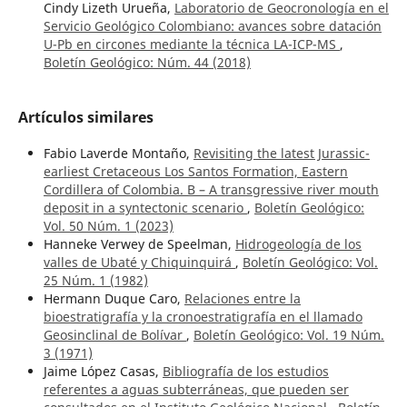
Cindy Lizeth Urueña,
Laboratorio de Geocronología en el
Servicio Geológico Colombiano: avances sobre datación
U-Pb en circones mediante la técnica LA-ICP-MS
,
Boletín Geológico: Núm. 44 (2018)
Artículos similares
Fabio Laverde Montaño,
Revisiting the latest Jurassic-
earliest Cretaceous Los Santos Formation, Eastern
Cordillera of Colombia. B – A transgressive river mouth
deposit in a syntectonic scenario
,
Boletín Geológico:
Vol. 50 Núm. 1 (2023)
Hanneke Verwey de Speelman,
Hidrogeología de los
valles de Ubaté y Chiquinquirá
,
Boletín Geológico: Vol.
25 Núm. 1 (1982)
Hermann Duque Caro,
Relaciones entre la
bioestratigrafía y la cronoestratigrafía en el llamado
Geosinclinal de Bolívar
,
Boletín Geológico: Vol. 19 Núm.
3 (1971)
Jaime López Casas,
Bibliografía de los estudios
referentes a aguas subterráneas, que pueden ser