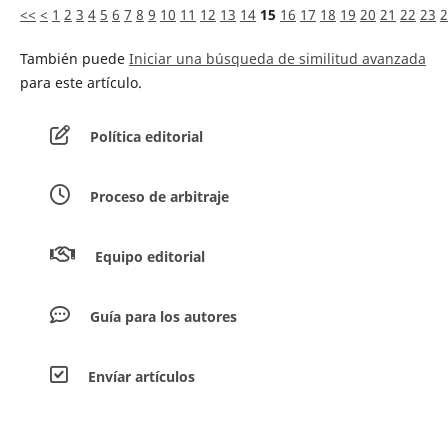
<<
<
1
2
3
4
5
6
7
8
9
10
11
12
13
14
15
16
17
18
19
20
21
22
23
2
También puede
Iniciar una búsqueda de similitud avanzada
para este artículo.
Política editorial
Proceso de arbitraje
Equipo editorial
Guía para los autores
Envíar artículos