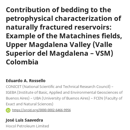
Contribution of bedding to the
petrophysical characterization of
naturally fractured reservoirs:
Example of the Matachines fields,
Upper Magdalena Valley (Valle
Superior del Magdalena – VSM)
Colombia
Eduardo A. Rossello
CONICET (National Scientific and Technical Research Council) –
IGEBA (Institute of Basic, Applied and Environmental Geosciences of
Buenos Aires) – UBA (University of Buenos Aires) – FCEN (Faculty of
Exact and Natural Sciences)
https://orcid.org/0000-0002-6466-9956
José Luis Saavedra
Hocol Petroleum Limited