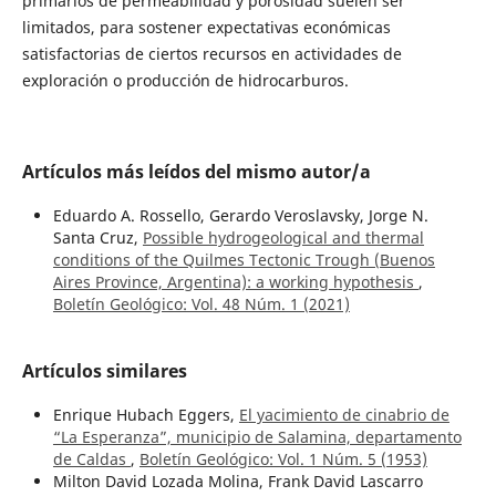
primarios de permeabilidad y porosidad suelen ser
limitados, para sostener expectativas económicas
satisfactorias de ciertos recursos en actividades de
exploración o producción de hidrocarburos.
Artículos más leídos del mismo autor/a
Eduardo A. Rossello, Gerardo Veroslavsky, Jorge N.
Santa Cruz,
Possible hydrogeological and thermal
conditions of the Quilmes Tectonic Trough (Buenos
Aires Province, Argentina): a working hypothesis
,
Boletín Geológico: Vol. 48 Núm. 1 (2021)
Artículos similares
Enrique Hubach Eggers,
El yacimiento de cinabrio de
“La Esperanza”, municipio de Salamina, departamento
de Caldas
,
Boletín Geológico: Vol. 1 Núm. 5 (1953)
Milton David Lozada Molina, Frank David Lascarro