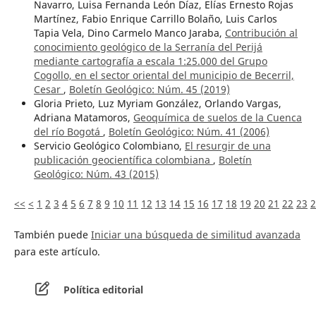
Navarro, Luisa Fernanda León Díaz, Elías Ernesto Rojas
Martínez, Fabio Enrique Carrillo Bolaño, Luis Carlos
Tapia Vela, Dino Carmelo Manco Jaraba,
Contribución al
conocimiento geológico de la Serranía del Perijá
mediante cartografía a escala 1:25.000 del Grupo
Cogollo, en el sector oriental del municipio de Becerril,
Cesar
,
Boletín Geológico: Núm. 45 (2019)
Gloria Prieto, Luz Myriam González, Orlando Vargas,
Adriana Matamoros,
Geoquímica de suelos de la Cuenca
del río Bogotá
,
Boletín Geológico: Núm. 41 (2006)
Servicio Geológico Colombiano,
El resurgir de una
publicación geocientífica colombiana
,
Boletín
Geológico: Núm. 43 (2015)
<<
<
1
2
3
4
5
6
7
8
9
10
11
12
13
14
15
16
17
18
19
20
21
22
23
2
También puede
Iniciar una búsqueda de similitud avanzada
para este artículo.
Política editorial