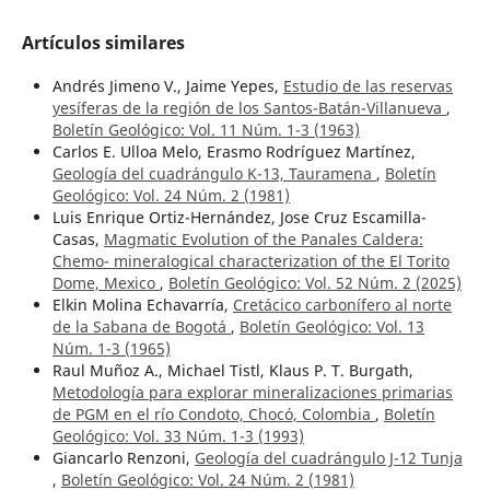
Artículos similares
Andrés Jimeno V., Jaime Yepes,
Estudio de las reservas
yesíferas de la región de los Santos-Batán-Villanueva
,
Boletín Geológico: Vol. 11 Núm. 1-3 (1963)
Carlos E. Ulloa Melo, Erasmo Rodríguez Martínez,
Geología del cuadrángulo K-13, Tauramena
,
Boletín
Geológico: Vol. 24 Núm. 2 (1981)
Luis Enrique Ortiz-Hernández, Jose Cruz Escamilla-
Casas,
Magmatic Evolution of the Panales Caldera:
Chemo- mineralogical characterization of the El Torito
Dome, Mexico
,
Boletín Geológico: Vol. 52 Núm. 2 (2025)
Elkin Molina Echavarría,
Cretácico carbonífero al norte
de la Sabana de Bogotá
,
Boletín Geológico: Vol. 13
Núm. 1-3 (1965)
Raul Muñoz A., Michael Tistl, Klaus P. T. Burgath,
Metodología para explorar mineralizaciones primarias
de PGM en el río Condoto, Chocó, Colombia
,
Boletín
Geológico: Vol. 33 Núm. 1-3 (1993)
Giancarlo Renzoni,
Geología del cuadrángulo J-12 Tunja
,
Boletín Geológico: Vol. 24 Núm. 2 (1981)