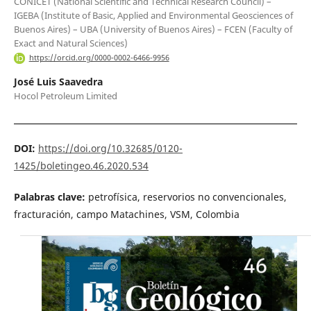
CONICET (National Scientific and Technical Research Council) –
IGEBA (Institute of Basic, Applied and Environmental Geosciences of
Buenos Aires) – UBA (University of Buenos Aires) – FCEN (Faculty of
Exact and Natural Sciences)
https://orcid.org/0000-0002-6466-9956
José Luis Saavedra
Hocol Petroleum Limited
DOI:
https://doi.org/10.32685/0120-
1425/boletingeo.46.2020.534
Palabras clave:
petrofísica, reservorios no convencionales,
fracturación, campo Matachines, VSM, Colombia