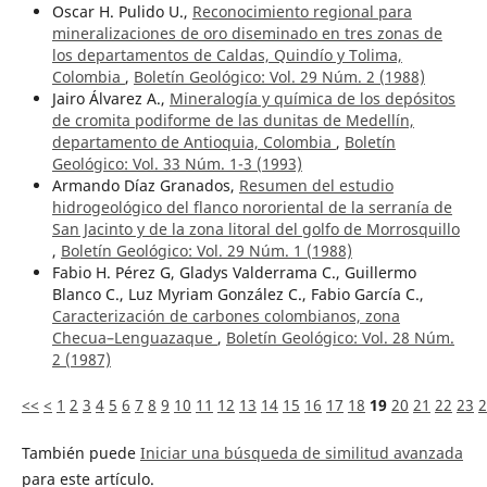
Oscar H. Pulido U.,
Reconocimiento regional para
mineralizaciones de oro diseminado en tres zonas de
los departamentos de Caldas, Quindío y Tolima,
Colombia
,
Boletín Geológico: Vol. 29 Núm. 2 (1988)
Jairo Álvarez A.,
Mineralogía y química de los depósitos
de cromita podiforme de las dunitas de Medellín,
departamento de Antioquia, Colombia
,
Boletín
Geológico: Vol. 33 Núm. 1-3 (1993)
Armando Díaz Granados,
Resumen del estudio
hidrogeológico del flanco nororiental de la serranía de
San Jacinto y de la zona litoral del golfo de Morrosquillo
,
Boletín Geológico: Vol. 29 Núm. 1 (1988)
Fabio H. Pérez G, Gladys Valderrama C., Guillermo
Blanco C., Luz Myriam González C., Fabio García C.,
Caracterización de carbones colombianos, zona
Checua–Lenguazaque
,
Boletín Geológico: Vol. 28 Núm.
2 (1987)
<<
<
1
2
3
4
5
6
7
8
9
10
11
12
13
14
15
16
17
18
19
20
21
22
23
2
También puede
Iniciar una búsqueda de similitud avanzada
para este artículo.