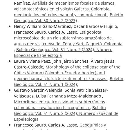
Ramírez,
Análisis de mecanismos focales de sismos
volcanotectónicos en el volcán Galeras, Colombia,
mediante los métodos manual y computacional
,
Boletín
Geológico: Vol. 50 Núm. 2 (2023)
Henry William Gallo-Martínez, Oscar Barbosa-Trujillo,
Francesco Sauro, Carlos A. Lasso,
Estigobiota
microscópica de un río subterráneo amazónico de
aguas negras, cueva del Tepuy Yarí, Caquetá, Colombia
,
Boletín Geológico: Vol. 51 Núm. 2 (2024): Número
Especial de Espeleología
Laura Viviana Paez, John Jairo Sánchez, Álvaro Jesús
Castro-Caicedo,
Morphology of the collapse scar of the
Chiles Volcano (Colombia-Ecuador border) and
geomechanical characterization of rock masses
,
Boletín
Geológico: Vol. 51 Núm. 1 (2024):
Gustavo Garzón-Valencia, Sonia Patricia Salazar-
Velásquez, Luisa Fernanda Meza-Maldonado ,
Microclimas en cuatro cavidades subterráneas
colombianas: evaluación fisicoquímica
,
Boletín
Geológico: Vol. 51 Núm. 2 (2024): Número Especial de
Espeleología
Francesco Sauro, Carlos A. Lasso,
Geoquímica y