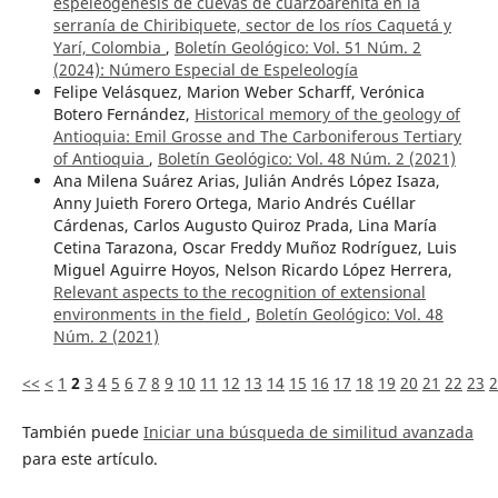
espeleogénesis de cuevas de cuarzoarenita en la
serranía de Chiribiquete, sector de los ríos Caquetá y
Yarí, Colombia
,
Boletín Geológico: Vol. 51 Núm. 2
(2024): Número Especial de Espeleología
Felipe Velásquez, Marion Weber Scharff, Verónica
Botero Fernández,
Historical memory of the geology of
Antioquia: Emil Grosse and The Carboniferous Tertiary
of Antioquia
,
Boletín Geológico: Vol. 48 Núm. 2 (2021)
Ana Milena Suárez Arias, Julián Andrés López Isaza,
Anny Juieth Forero Ortega, Mario Andrés Cuéllar
Cárdenas, Carlos Augusto Quiroz Prada, Lina María
Cetina Tarazona, Oscar Freddy Muñoz Rodríguez, Luis
Miguel Aguirre Hoyos, Nelson Ricardo López Herrera,
Relevant aspects to the recognition of extensional
environments in the field
,
Boletín Geológico: Vol. 48
Núm. 2 (2021)
<<
<
1
2
3
4
5
6
7
8
9
10
11
12
13
14
15
16
17
18
19
20
21
22
23
2
También puede
Iniciar una búsqueda de similitud avanzada
para este artículo.