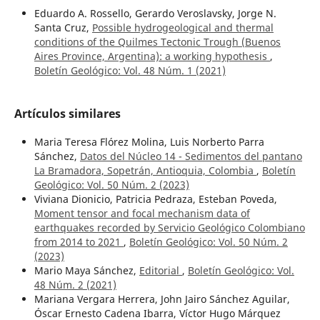
Eduardo A. Rossello, Gerardo Veroslavsky, Jorge N.
Santa Cruz,
Possible hydrogeological and thermal
conditions of the Quilmes Tectonic Trough (Buenos
Aires Province, Argentina): a working hypothesis
,
Boletín Geológico: Vol. 48 Núm. 1 (2021)
Artículos similares
Maria Teresa Flórez Molina, Luis Norberto Parra
Sánchez,
Datos del Núcleo 14 - Sedimentos del pantano
La Bramadora, Sopetrán, Antioquia, Colombia
,
Boletín
Geológico: Vol. 50 Núm. 2 (2023)
Viviana Dionicio, Patricia Pedraza, Esteban Poveda,
Moment tensor and focal mechanism data of
earthquakes recorded by Servicio Geológico Colombiano
from 2014 to 2021
,
Boletín Geológico: Vol. 50 Núm. 2
(2023)
Mario Maya Sánchez,
Editorial
,
Boletín Geológico: Vol.
48 Núm. 2 (2021)
Mariana Vergara Herrera, John Jairo Sánchez Aguilar,
Óscar Ernesto Cadena Ibarra, Víctor Hugo Márquez