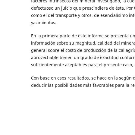
factores intrínsecos del mineral investigado, la cu
defectuoso un juicio que prescindiera de ésta. Por 
como el del transporte y otros, de esencialísimo in
yacimientos.
En la primera parte de este informe se presenta un
información sobre su magnitud, calidad del miner
general sobre el costo de producción de la cal agrí
aprovechable tienen un grado de exactitud conforme
suficientemente aceptables para el presente caso, 
Con base en esos resultados, se hace en la según d
deducir las posibilidades más favorables para la re
Artículos más leídos del mismo autor/a
Jesús A. Bueno O.,
Yacimientos de uranio y o
departamento de Santander
,
Boletín Geológ