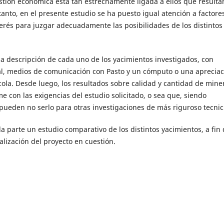
estión económica está tan estrechamente ligada a ellos que resulta
tanto, en el presente estudio se ha puesto igual atención a factores
terés para juzgar adecuadamente las posibilidades de los distintos
a descripción de cada uno de los yacimientos investigados, con
al, medios de comunicación con Pasto y un cómputo o una apreciac
cola. Desde luego, los resultados sobre calidad y cantidad de mine
 con las exigencias del estudio solicitado, o sea que, siendo
pueden no serlo para otras investigaciones de más riguroso tecnic
a parte un estudio comparativo de los distintos yacimientos, a fin 
alización del proyecto en cuestión.
tros metales en la región de La Baja, municipio de California,
ico: Vol. 3 Núm. 3 (1955)