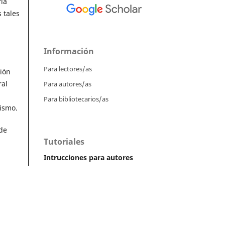
ría
 tales
Información
Para lectores/as
ión
ral
Para autores/as
Para bibliotecarios/as
ismo.
de
Tutoriales
Intrucciones para autores
Cómo enviar un artículo
Cómo cargar una versión corregida
Cómo diligenciar metadatos en OJS
Instrucciones para revisores
Cómo hacer una revisión