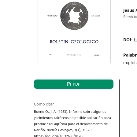
Jesus 
Servici
DOI:
h
Palabr
explot
PDF
Cómo citar
Bueno O., J. A. (1953). Informe sobre algunos
yacimientos calcáreos de posible aplicación para
producir cal agrícola para el departamento de
Nariño.
Boletín Geológico
,
1
(1), 31–79.
https://doi.org/10.32685/0120-