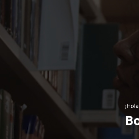
¡Hola
Bo