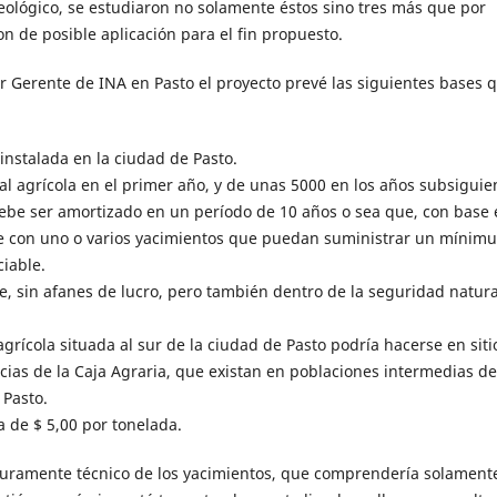
Geológico, se estudiaron no solamente éstos sino tres más que por
n de posible aplicación para el fin propuesto.
r Gerente de INA en Pasto el proyecto prevé las siguientes bases 
 instalada en la ciudad de Pasto.
l agrícola en el primer año, y de unas 5000 en los años subsiguie
 debe ser amortizado en un período de 10 años o sea que, con base 
e con uno o varios yacimientos que puedan suministrar un mínim
iable.
le, sin afanes de lucro, pero también dentro de la seguridad natur
agrícola situada al sur de la ciudad de Pasto podría hacerse en siti
ncias de la Caja Agraria, que existan en poblaciones intermedias de
 Pasto.
ea de $ 5,00 por tonelada.
 puramente técnico de los yacimientos, que comprendería solamente