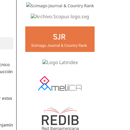
cnico
ducción
r estos
enjamín