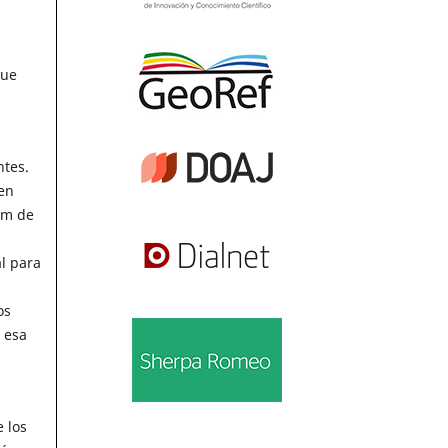
que
ntes.
en
um de
al para
os
 esa
 los