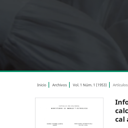
Inicio
Archivos
Vol. 1 Núm. 1 (1953)
Artículos
Inf
cal
cal