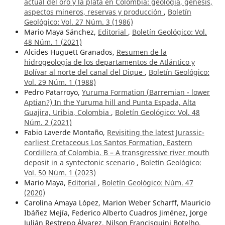
actual del oro y la plata en Colombia: geología, génesis,
aspectos mineros, reservas y producción
,
Boletín
Geológico: Vol. 27 Núm. 3 (1986)
Mario Maya Sánchez,
Editorial
,
Boletín Geológico: Vol.
48 Núm. 1 (2021)
Alcides Huguett Granados,
Resumen de la
hidrogeología de los departamentos de Atlántico y
Bolívar al norte del canal del Dique
,
Boletín Geológico:
Vol. 29 Núm. 1 (1988)
Pedro Patarroyo,
Yuruma Formation (Barremian - lower
Aptian?) In the Yuruma hill and Punta Espada, Alta
Guajira, Uribia, Colombia
,
Boletín Geológico: Vol. 48
Núm. 2 (2021)
Fabio Laverde Montaño,
Revisiting the latest Jurassic-
earliest Cretaceous Los Santos Formation, Eastern
Cordillera of Colombia. B – A transgressive river mouth
deposit in a syntectonic scenario
,
Boletín Geológico:
Vol. 50 Núm. 1 (2023)
Mario Maya,
Editorial
,
Boletín Geológico: Núm. 47
(2020)
Carolina Amaya López, Marion Weber Scharff, Mauricio
Ibáñez Mejía, Federico Alberto Cuadros Jiménez, Jorge
Julián Restrepo Álvarez, Nilson Francisquini Botelho,