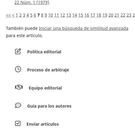
22 Núm. 1 (1979)
<<
<
1
2
3
4
5
6
7
8
9
10
11
12
13
14
15
16
17
18
19
20
21
22
23
2
También puede
Iniciar una búsqueda de similitud avanzada
para este artículo.
Política editorial
Proceso de arbitraje
Equipo editorial
Guía para los autores
Envíar artículos