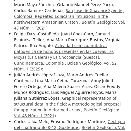
Mario Maya Sánchez, Orlando Manuel Pérez Parra,
Carlos Ramírez Cárdenas,
San José de Guaviare Syenite,
Colombia: Repeated Ediacaran intrusions in the
northwestern Amazonian Craton
,
Boletín Geológico: Vol.
48 Núm. 1 (2021)
Felipe Daza-Castañeda, Juan López-Caro, Samuel
Espinosa-Tellez, Ana María Rodríguez-Bustos, Virginia
Patricia Roa-Ángulo,
Actividad semicuantitativa
patogénica de hongos presentes en las cuevas Las
Moyas (La Calera) y La Chocoancia (Suesca),
Cundinamarca, Colombia
,
Boletín Geológico: Vol. 52
Núm. 1 (2025):
Julián Andrés López Isaza, Mario Andrés Cuéllar
Cárdenas, Lina María Cetina Tarazona, Anny Julieth
Forero Ortega, Ana Milena Suárez Arias, Oscar Freddy
Muñoz Rodríguez, Luis Miguel Aguirre Hoyos, María
Juliana Gutiérrez López,
Graphical representation of
structural data in the field: A methodological proposal
for application in deformed areas
,
Boletín Geológico:
Vol. 48 Núm. 1 (2021)
Carlos Ulloa Melo, Erasmo Rodríguez Martínez,
Geología
del cuadrángulo K-12, Guateque
,
Boletín Geológico: Vol.