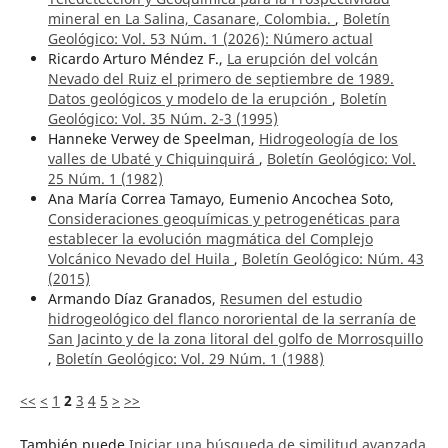
mineral en La Salina, Casanare, Colombia.
,
Boletín
Geológico: Vol. 53 Núm. 1 (2026): ¨Número actual
Ricardo Arturo Méndez F.,
La erupción del volcán
Nevado del Ruiz el primero de septiembre de 1989.
Datos geológicos y modelo de la erupción
,
Boletín
Geológico: Vol. 35 Núm. 2-3 (1995)
Hanneke Verwey de Speelman,
Hidrogeología de los
valles de Ubaté y Chiquinquirá
,
Boletín Geológico: Vol.
25 Núm. 1 (1982)
Ana María Correa Tamayo, Eumenio Ancochea Soto,
Consideraciones geoquímicas y petrogenéticas para
establecer la evolución magmática del Complejo
Volcánico Nevado del Huila
,
Boletín Geológico: Núm. 43
(2015)
Armando Díaz Granados,
Resumen del estudio
hidrogeológico del flanco nororiental de la serranía de
San Jacinto y de la zona litoral del golfo de Morrosquillo
,
Boletín Geológico: Vol. 29 Núm. 1 (1988)
<<
<
1
2
3
4
5
>
>>
También puede
Iniciar una búsqueda de similitud avanzada