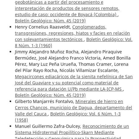
geobotánicas a partir del procesamiento e
interpretación de productos de sensores remotos,
estudio de caso: occidente de Boyacá (Colombia)
,
Boletín Geológico: Núm. 45 (2019)
Henry Cornelius Raasveldt,
Conglomerados,
transgresiones, regresiones, hiatos y facies en relación
con solevantamientos tectónicos
,
Boletín Geológico: Vol.
8 Núm. 1-3 (1960)
Jimmy Alejandro Muñoz Rocha, Alejandro Piraquive
Bermúdez, José Alejandro Franco Victoria, Amed Bonilla
Pérez, Mary Luz Peña Urueña, Thomas Cramer, Lorena
del Pilar Rayo Rocha, Nicolás Villamizar Escalante,
Megacircones ediacáricos de la sienita nefelínica de San
José del Guaviare y su potencial como material de
referencia para datación U/Pb mediante LA-ICP-MS
,
Boletín Geológico: Núm. 45 (2019)
Gilberto Manjarrés Fontalvo,
Minerales de hierro en
Cerros Chancos, municipio de Dagua, departamento del
Valle del Cauca
,
Boletín Geológico: Vol. 6 Núm. 1-3
(1958)
Manuel Guillermo Zafra-Dulcey,
Reconocimiento de un
Sistema Hidrotermal Propilítico-Skarn Mediante
Teledetección y Geoquímica para la Prospectividad