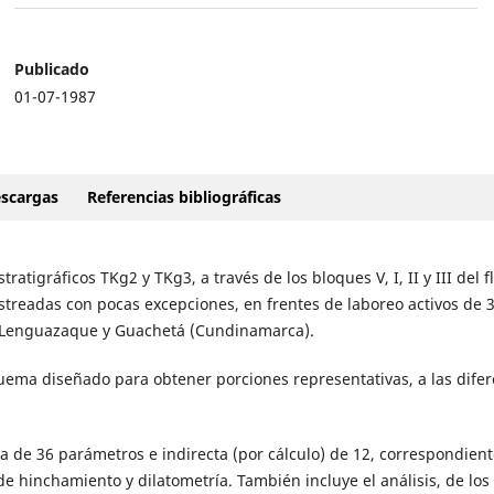
Publicado
01-07-1987
scargas
Referencias bibliográficas
atigráficos TKg2 y TKg3, a través de los bloques V, I, II y III del f
treadas con pocas excepciones, en frentes de laboreo activos de 
, Lenguazaque y Guachetá (Cundinamarca).
ema diseñado para obtener porciones representativas, a las difer
ta de 36 parámetros e indirecta (por cálculo) de 12, correspondient
 de hinchamiento y dilatometría. También incluye el análisis, de los