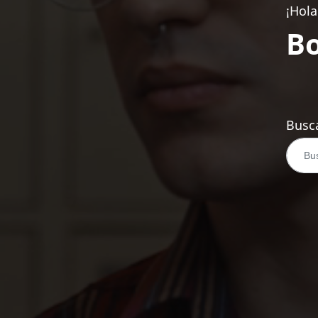
¡Hola
Bo
Busca