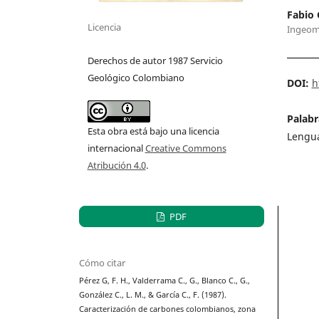
Fabio 
Licencia
Ingeom
Derechos de autor 1987 Servicio
Geológico Colombiano
DOI:
h
Palabr
Esta obra está bajo una licencia
Lengua
internacional
Creative Commons
Atribución 4.0
.
PDF
Cómo citar
Pérez G, F. H., Valderrama C., G., Blanco C., G.,
González C., L. M., & García C., F. (1987).
Caracterización de carbones colombianos, zona