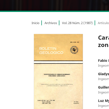
Inicio
Archivos
Vol. 28 Núm. 2 (1987)
Artícul
Car
zon
Fabio 
Ingeom
Gladys
Ingeom
Guille
Ingeom
Luz My
Ingeom