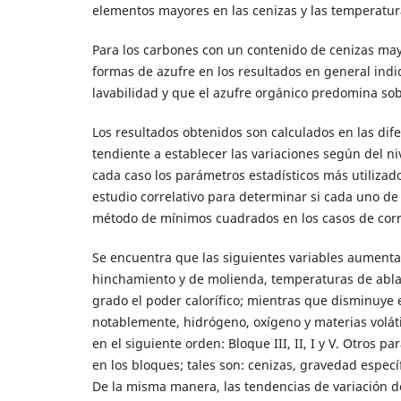
elementos mayores en las cenizas y las temperatura
Para los carbones con un contenido de cenizas mayo
formas de azufre en los resultados en general indi
lavabilidad y que el azufre orgánico predomina sob
Los resultados obtenidos son calculados en las dife
tendiente a establecer las variaciones según del niv
cada caso los parámetros estadísticos más utilizad
estudio correlativo para determinar si cada uno de 
método de mínimos cuadrados en los casos de correl
Se encuentra que las siguientes variables aumentan 
hinchamiento y de molienda, temperaturas de abla
grado el poder calorífico; mientras que disminuye
notablemente, hidrógeno, oxígeno y materias voláti
en el siguiente orden: Bloque III, II, I y V. Otros
en los bloques; tales son: cenizas, gravedad especí
De la misma manera, las tendencias de variación de 