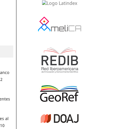
lanco
32
entes
es al
 10