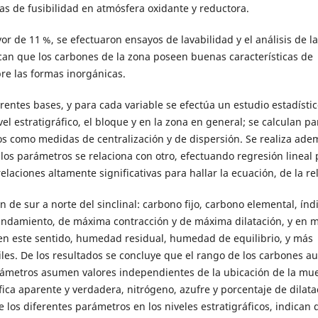
s de fusibilidad en atmósfera oxidante y reductora.
r de 11 %, se efectuaron ensayos de lavabilidad y el análisis de la
can que los carbones de la zona poseen buenas características de
re las formas inorgánicas.
rentes bases, y para cada variable se efectúa un estudio estadístic
el estratigráfico, el bloque y en la zona en general; se calculan pa
os como medidas de centralización y de dispersión. Se realiza ad
los parámetros se relaciona con otro, efectuando regresión lineal 
aciones altamente significativas para hallar la ecuación, de la rel
de sur a norte del sinclinal: carbono fijo, carbono elemental, índ
ndamiento, de máxima contracción y de máxima dilatación, y en 
 en este sentido, humedad residual, humedad de equilibrio, y más
les. De los resultados se concluye que el rango de los carbones 
 parámetros asumen valores independientes de la ubicación de la mu
fica aparente y verdadera, nitrógeno, azufre y porcentaje de dilata
los diferentes parámetros en los niveles estratigráficos, indican 