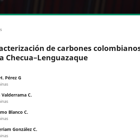
os
acterización de carbones colombianos
a Checua–Lenguazaque
H. Pérez G
inas
 Valderrama C.
inas
rmo Blanco C.
inas
riam González C.
inas