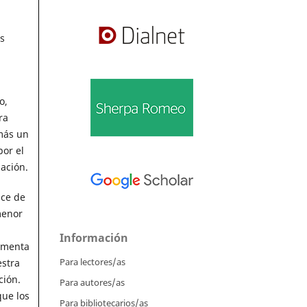
s
o,
ra
emás un
por el
ación.
ice de
menor
Información
aumenta
Para lectores/as
estra
ción.
Para autores/as
que los
Para bibliotecarios/as