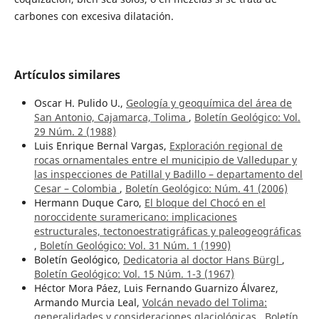
carbones con excesiva dilatación.
Artículos similares
Oscar H. Pulido U.,
Geología y geoquímica del área de
San Antonio, Cajamarca, Tolima
,
Boletín Geológico: Vol.
29 Núm. 2 (1988)
Luis Enrique Bernal Vargas,
Exploración regional de
rocas ornamentales entre el municipio de Valledupar y
las inspecciones de Patillal y Badillo – departamento del
Cesar – Colombia
,
Boletín Geológico: Núm. 41 (2006)
Hermann Duque Caro,
El bloque del Chocó en el
noroccidente suramericano: implicaciones
estructurales, tectonoestratigráficas y paleogeográficas
,
Boletín Geológico: Vol. 31 Núm. 1 (1990)
Boletín Geológico,
Dedicatoria al doctor Hans Bürgl
,
Boletín Geológico: Vol. 15 Núm. 1-3 (1967)
Héctor Mora Páez, Luis Fernando Guarnizo Álvarez,
Armando Murcia Leal,
Volcán nevado del Tolima:
generalidades y consideraciones glaciológicas
,
Boletín