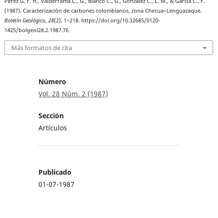
Pérez G, F. H., Valderrama C., G., Blanco C., G., González C., L. M., & García C., F.
(1987). Caracterización de carbones colombianos, zona Checua–Lenguazaque.
Boletín Geológico
,
28
(2), 1–218. https://doi.org/10.32685/0120-
1425/bolgeol28.2.1987.76
Más formatos de cita
Número
Vol. 28 Núm. 2 (1987)
Sección
Artículos
Publicado
01-07-1987