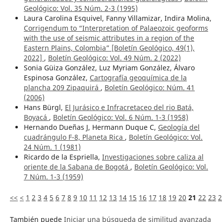
Geológico: Vol. 35 Núm. 2-3 (1995)
Laura Carolina Esquivel, Fanny Villamizar, Indira Molina,
Corrigendum to “Interpretation of Palaeozoic geoforms
with the use of seismic attributes in a region of the
Eastern Plains, Colombia” [Boletín Geológico, 49(1),
2022]
,
Boletín Geológico: Vol. 49 Núm. 2 (2022)
Sonia Güiza González, Luz Myriam González, Álvaro
Espinosa González,
Cartografía geoquímica de la
plancha 209 Zipaquirá
,
Boletín Geológico: Núm. 41
(2006)
Hans Bürgl,
El Jurásico e Infracretaceo del rio Batá,
Boyacá
,
Boletín Geológico: Vol. 6 Núm. 1-3 (1958)
Hernando Dueñas J, Hermann Duque C,
Geología del
cuadrángulo F-8, Planeta Rica
,
Boletín Geológico: Vol.
24 Núm. 1 (1981)
Ricardo de la Espriella,
Investigaciones sobre caliza al
oriente de la Sabana de Bogotá
,
Boletín Geológico: Vol.
7 Núm. 1-3 (1959)
<<
<
1
2
3
4
5
6
7
8
9
10
11
12
13
14
15
16
17
18
19
20
21
22
23
2
También puede
Iniciar una búsqueda de similitud avanzada