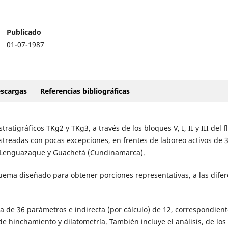
Publicado
01-07-1987
scargas
Referencias bibliográficas
atigráficos TKg2 y TKg3, a través de los bloques V, I, II y III del f
treadas con pocas excepciones, en frentes de laboreo activos de 
, Lenguazaque y Guachetá (Cundinamarca).
ema diseñado para obtener porciones representativas, a las difer
ta de 36 parámetros e indirecta (por cálculo) de 12, correspondient
 de hinchamiento y dilatometría. También incluye el análisis, de los