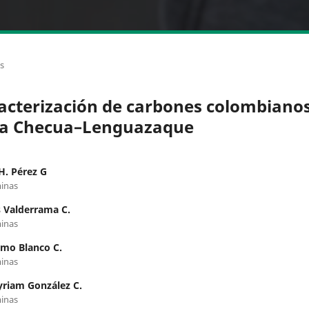
os
acterización de carbones colombianos
a Checua–Lenguazaque
H. Pérez G
inas
 Valderrama C.
inas
rmo Blanco C.
inas
riam González C.
inas