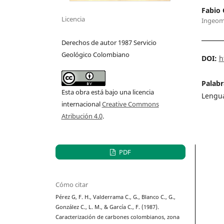
Fabio 
Licencia
Ingeom
Derechos de autor 1987 Servicio
Geológico Colombiano
DOI:
h
Palabr
Esta obra está bajo una licencia
Lengua
internacional
Creative Commons
Atribución 4.0
.
PDF
Cómo citar
Pérez G, F. H., Valderrama C., G., Blanco C., G.,
González C., L. M., & García C., F. (1987).
Caracterización de carbones colombianos, zona