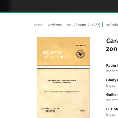
Inicio
Archivos
Vol. 28 Núm. 2 (1987)
Artícul
Car
zon
Fabio 
Ingeom
Gladys
Ingeom
Guille
Ingeom
Luz My
Ingeom