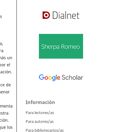
s
o,
ra
emás un
por el
ación.
ice de
menor
Información
aumenta
Para lectores/as
estra
ción.
Para autores/as
que los
Para bibliotecarios/as