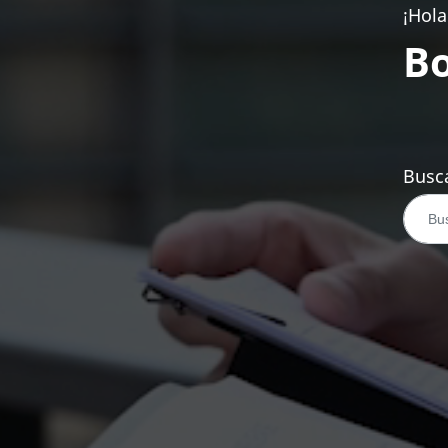
¡Hola
Bo
Busca