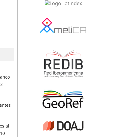
lanco
32
entes
es al
 10