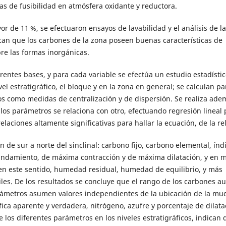
s de fusibilidad en atmósfera oxidante y reductora.
r de 11 %, se efectuaron ensayos de lavabilidad y el análisis de la
can que los carbones de la zona poseen buenas características de
re las formas inorgánicas.
rentes bases, y para cada variable se efectúa un estudio estadístic
el estratigráfico, el bloque y en la zona en general; se calculan pa
os como medidas de centralización y de dispersión. Se realiza ad
los parámetros se relaciona con otro, efectuando regresión lineal 
aciones altamente significativas para hallar la ecuación, de la rel
de sur a norte del sinclinal: carbono fijo, carbono elemental, índ
ndamiento, de máxima contracción y de máxima dilatación, y en 
 en este sentido, humedad residual, humedad de equilibrio, y más
les. De los resultados se concluye que el rango de los carbones 
 parámetros asumen valores independientes de la ubicación de la mu
fica aparente y verdadera, nitrógeno, azufre y porcentaje de dilata
los diferentes parámetros en los niveles estratigráficos, indican 