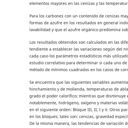
elementos mayores en las cenizas y las temperatura
Para los carbones con un contenido de cenizas mayo
formas de azufre en los resultados en general indi
lavabilidad y que el azufre orgánico predomina sob
Los resultados obtenidos son calculados en las dife
tendiente a establecer las variaciones según del niv
cada caso los parámetros estadísticos más utilizad
estudio correlativo para determinar si cada uno de 
método de mínimos cuadrados en los casos de correl
Se encuentra que las siguientes variables aumentan 
hinchamiento y de molienda, temperaturas de abla
grado el poder calorífico; mientras que disminuye
notablemente, hidrógeno, oxígeno y materias voláti
en el siguiente orden: Bloque III, II, I y V. Otros
en los bloques; tales son: cenizas, gravedad especí
De la misma manera, las tendencias de variación de 