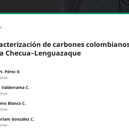
os
acterización de carbones colombianos
a Checua–Lenguazaque
H. Pérez G
inas
 Valderrama C.
inas
rmo Blanco C.
inas
riam González C.
inas