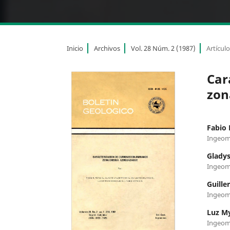
Inicio
Archivos
Vol. 28 Núm. 2 (1987)
Artícul
Car
zon
Fabio 
Ingeom
Gladys
Ingeom
Guille
Ingeom
Luz My
Ingeom