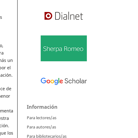
s
o,
ra
emás un
por el
ación.
ice de
menor
Información
aumenta
Para lectores/as
estra
ción.
Para autores/as
que los
Para bibliotecarios/as