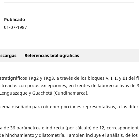
Publicado
01-07-1987
scargas
Referencias bibliográficas
atigráficos TKg2 y TKg3, a través de los bloques V, I, II y III del f
treadas con pocas excepciones, en frentes de laboreo activos de 
, Lenguazaque y Guachetá (Cundinamarca).
ema diseñado para obtener porciones representativas, a las difer
ta de 36 parámetros e indirecta (por cálculo) de 12, correspondient
 de hinchamiento y dilatometría. También incluye el análisis, de los