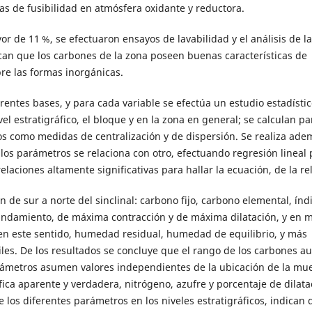
s de fusibilidad en atmósfera oxidante y reductora.
r de 11 %, se efectuaron ensayos de lavabilidad y el análisis de la
can que los carbones de la zona poseen buenas características de
re las formas inorgánicas.
rentes bases, y para cada variable se efectúa un estudio estadístic
el estratigráfico, el bloque y en la zona en general; se calculan pa
os como medidas de centralización y de dispersión. Se realiza ad
los parámetros se relaciona con otro, efectuando regresión lineal 
aciones altamente significativas para hallar la ecuación, de la rel
de sur a norte del sinclinal: carbono fijo, carbono elemental, índ
ndamiento, de máxima contracción y de máxima dilatación, y en 
 en este sentido, humedad residual, humedad de equilibrio, y más
les. De los resultados se concluye que el rango de los carbones 
 parámetros asumen valores independientes de la ubicación de la mu
fica aparente y verdadera, nitrógeno, azufre y porcentaje de dilata
los diferentes parámetros en los niveles estratigráficos, indican 