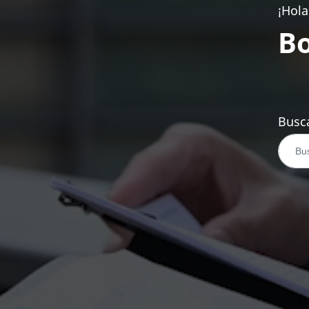
¡Hola
Bo
Busca