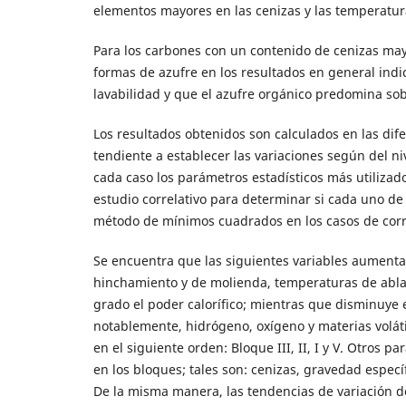
elementos mayores en las cenizas y las temperatura
Para los carbones con un contenido de cenizas mayo
formas de azufre en los resultados en general indi
lavabilidad y que el azufre orgánico predomina sob
Los resultados obtenidos son calculados en las dife
tendiente a establecer las variaciones según del niv
cada caso los parámetros estadísticos más utilizad
estudio correlativo para determinar si cada uno de 
método de mínimos cuadrados en los casos de correl
Se encuentra que las siguientes variables aumentan 
hinchamiento y de molienda, temperaturas de abla
grado el poder calorífico; mientras que disminuye
notablemente, hidrógeno, oxígeno y materias voláti
en el siguiente orden: Bloque III, II, I y V. Otros
en los bloques; tales son: cenizas, gravedad especí
De la misma manera, las tendencias de variación de 