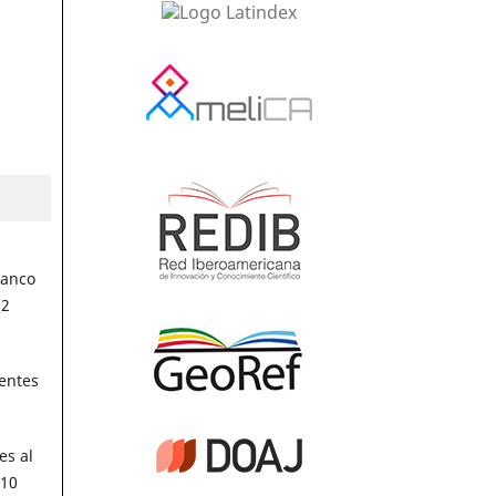
lanco
32
entes
es al
 10