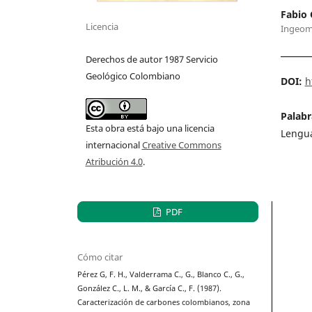
Fabio 
Licencia
Ingeom
Derechos de autor 1987 Servicio
Geológico Colombiano
DOI:
h
Palabr
Esta obra está bajo una licencia
Lengua
internacional
Creative Commons
Atribución 4.0
.
PDF
Cómo citar
Pérez G, F. H., Valderrama C., G., Blanco C., G.,
González C., L. M., & García C., F. (1987).
Caracterización de carbones colombianos, zona