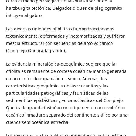
cerca al moho petrológico, en la zona superior de la
harzburgita tectónica. Delgados diques de plagiogranito
intruyen al gabro.
Las diversas unidades ofioliticas fueron fraccionadas
tectónicamente, deformadas y inetamorfizadas y sufrieron
mezcla estructural con secuencias de arco volcánico
(Complejo Quebradagrande).
La evidencia mineralógica-geoquímica sugiere que la
ofiolita es remanente de corteza oceánica-manto generada
en un centro de expansión oceánico. Además, las
características geoquímicas de las vulcanitas y las
particularidades petrográficas y faunísticas de las
sedimentitas epiclásticas y volcanoclásticas del Complejo
Quebrada grande insinúan un origen en un arco volcánico
oceánico inmaduro separado del continente siálico por una
cuenca semioceánica estrecha.
Los miembros de la ofiolita experimentaron metamorfismo