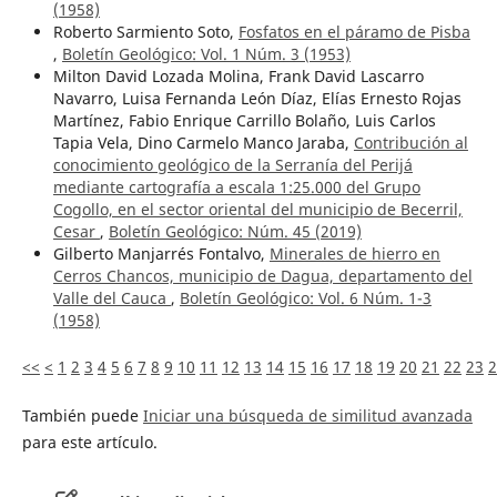
(1958)
Roberto Sarmiento Soto,
Fosfatos en el páramo de Pisba
,
Boletín Geológico: Vol. 1 Núm. 3 (1953)
Milton David Lozada Molina, Frank David Lascarro
Navarro, Luisa Fernanda León Díaz, Elías Ernesto Rojas
Martínez, Fabio Enrique Carrillo Bolaño, Luis Carlos
Tapia Vela, Dino Carmelo Manco Jaraba,
Contribución al
conocimiento geológico de la Serranía del Perijá
mediante cartografía a escala 1:25.000 del Grupo
Cogollo, en el sector oriental del municipio de Becerril,
Cesar
,
Boletín Geológico: Núm. 45 (2019)
Gilberto Manjarrés Fontalvo,
Minerales de hierro en
Cerros Chancos, municipio de Dagua, departamento del
Valle del Cauca
,
Boletín Geológico: Vol. 6 Núm. 1-3
(1958)
<<
<
1
2
3
4
5
6
7
8
9
10
11
12
13
14
15
16
17
18
19
20
21
22
23
2
También puede
Iniciar una búsqueda de similitud avanzada
para este artículo.