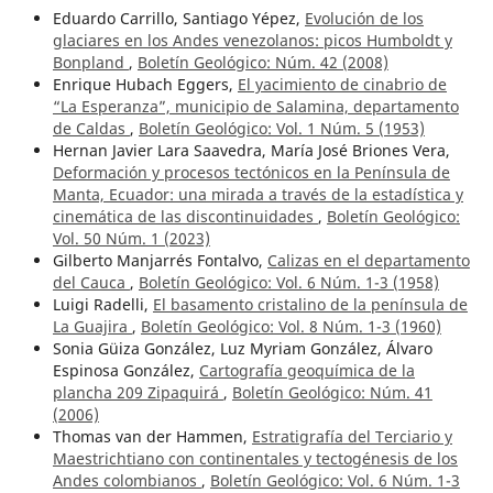
Eduardo Carrillo, Santiago Yépez,
Evolución de los
glaciares en los Andes venezolanos: picos Humboldt y
Bonpland
,
Boletín Geológico: Núm. 42 (2008)
Enrique Hubach Eggers,
El yacimiento de cinabrio de
“La Esperanza”, municipio de Salamina, departamento
de Caldas
,
Boletín Geológico: Vol. 1 Núm. 5 (1953)
Hernan Javier Lara Saavedra, María José Briones Vera,
Deformación y procesos tectónicos en la Península de
Manta, Ecuador: una mirada a través de la estadística y
cinemática de las discontinuidades
,
Boletín Geológico:
Vol. 50 Núm. 1 (2023)
Gilberto Manjarrés Fontalvo,
Calizas en el departamento
del Cauca
,
Boletín Geológico: Vol. 6 Núm. 1-3 (1958)
Luigi Radelli,
El basamento cristalino de la península de
La Guajira
,
Boletín Geológico: Vol. 8 Núm. 1-3 (1960)
Sonia Güiza González, Luz Myriam González, Álvaro
Espinosa González,
Cartografía geoquímica de la
plancha 209 Zipaquirá
,
Boletín Geológico: Núm. 41
(2006)
Thomas van der Hammen,
Estratigrafía del Terciario y
Maestrichtiano con continentales y tectogénesis de los
Andes colombianos
,
Boletín Geológico: Vol. 6 Núm. 1-3