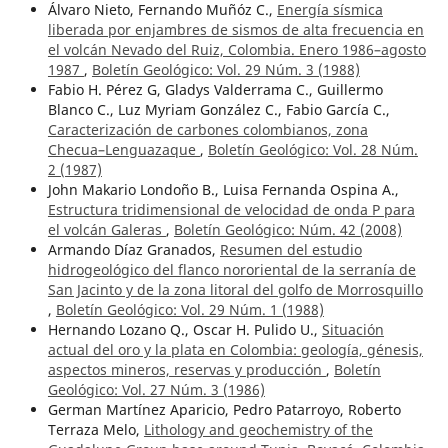
Álvaro Nieto, Fernando Muñóz C.,
Energía sísmica
liberada por enjambres de sismos de alta frecuencia en
el volcán Nevado del Ruiz, Colombia. Enero 1986–agosto
1987
,
Boletín Geológico: Vol. 29 Núm. 3 (1988)
Fabio H. Pérez G, Gladys Valderrama C., Guillermo
Blanco C., Luz Myriam González C., Fabio García C.,
Caracterización de carbones colombianos, zona
Checua–Lenguazaque
,
Boletín Geológico: Vol. 28 Núm.
2 (1987)
John Makario Londoño B., Luisa Fernanda Ospina A.,
Estructura tridimensional de velocidad de onda P para
el volcán Galeras
,
Boletín Geológico: Núm. 42 (2008)
Armando Díaz Granados,
Resumen del estudio
hidrogeológico del flanco nororiental de la serranía de
San Jacinto y de la zona litoral del golfo de Morrosquillo
,
Boletín Geológico: Vol. 29 Núm. 1 (1988)
Hernando Lozano Q., Oscar H. Pulido U.,
Situación
actual del oro y la plata en Colombia: geología, génesis,
aspectos mineros, reservas y producción
,
Boletín
Geológico: Vol. 27 Núm. 3 (1986)
German Martínez Aparicio, Pedro Patarroyo, Roberto
Terraza Melo,
Lithology and geochemistry of the