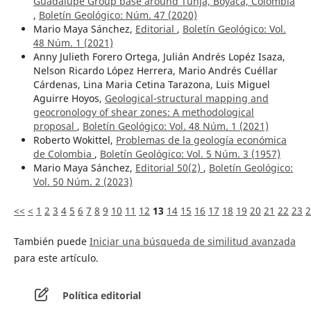
Guadalupe Group base around Tunja, Boyacá, Colombia
,
Boletín Geológico: Núm. 47 (2020)
Mario Maya Sánchez,
Editorial
,
Boletín Geológico: Vol.
48 Núm. 1 (2021)
Anny Julieth Forero Ortega, Julián Andrés Lopéz Isaza,
Nelson Ricardo López Herrera, Mario Andrés Cuéllar
Cárdenas, Lina Maria Cetina Tarazona, Luis Miguel
Aguirre Hoyos,
Geological-structural mapping and
geocronology of shear zones: A methodological
proposal
,
Boletín Geológico: Vol. 48 Núm. 1 (2021)
Roberto Wokittel,
Problemas de la geología económica
de Colombia
,
Boletín Geológico: Vol. 5 Núm. 3 (1957)
Mario Maya Sánchez,
Editorial 50(2)
,
Boletín Geológico:
Vol. 50 Núm. 2 (2023)
<<
<
1
2
3
4
5
6
7
8
9
10
11
12
13
14
15
16
17
18
19
20
21
22
23
2
También puede
Iniciar una búsqueda de similitud avanzada
para este artículo.
Política editorial