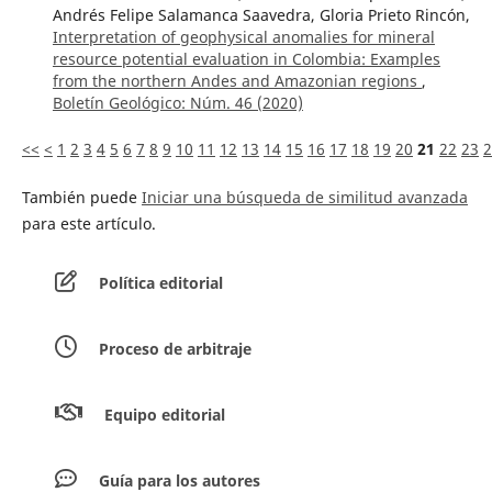
Andrés Felipe Salamanca Saavedra, Gloria Prieto Rincón,
Interpretation of geophysical anomalies for mineral
resource potential evaluation in Colombia: Examples
from the northern Andes and Amazonian regions
,
Boletín Geológico: Núm. 46 (2020)
<<
<
1
2
3
4
5
6
7
8
9
10
11
12
13
14
15
16
17
18
19
20
21
22
23
2
También puede
Iniciar una búsqueda de similitud avanzada
para este artículo.
Política editorial
Proceso de arbitraje
Equipo editorial
Guía para los autores