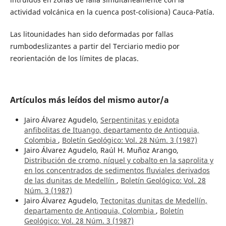
actividad volcánica en la cuenca post-colisiona) Cauca-Patía.
Las litounidades han sido deformadas por fallas
rumbodeslizantes a partir del Terciario medio por
reorientación de los límites de placas.
Artículos más leídos del mismo autor/a
Jairo Álvarez Agudelo,
Serpentinitas y epidota
anfibolitas de Ituango, departamento de Antioquia,
Colombia
,
Boletín Geológico: Vol. 28 Núm. 3 (1987)
Jairo Álvarez Agudelo, Raúl H. Muñoz Arango,
Distribución de cromo, níquel y cobalto en la saprolita y
en los concentrados de sedimentos fluviales derivados
de las dunitas de Medellín
,
Boletín Geológico: Vol. 28
Núm. 3 (1987)
Jairo Álvarez Agudelo,
Tectonitas dunitas de Medellín,
departamento de Antioquia, Colombia
,
Boletín
Geológico: Vol. 28 Núm. 3 (1987)