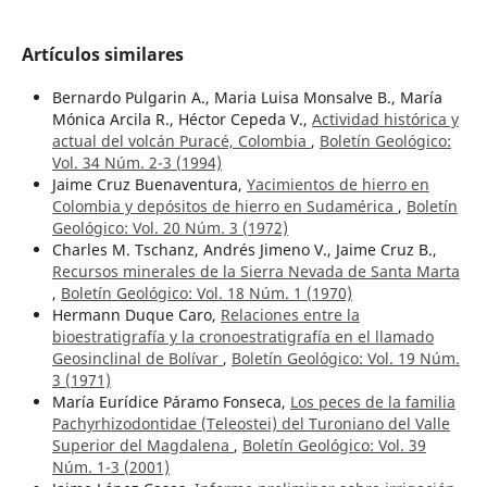
Artículos similares
Bernardo Pulgarin A., Maria Luisa Monsalve B., María
Mónica Arcila R., Héctor Cepeda V.,
Actividad histórica y
actual del volcán Puracé, Colombia
,
Boletín Geológico:
Vol. 34 Núm. 2-3 (1994)
Jaime Cruz Buenaventura,
Yacimientos de hierro en
Colombia y depósitos de hierro en Sudamérica
,
Boletín
Geológico: Vol. 20 Núm. 3 (1972)
Charles M. Tschanz, Andrés Jimeno V., Jaime Cruz B.,
Recursos minerales de la Sierra Nevada de Santa Marta
,
Boletín Geológico: Vol. 18 Núm. 1 (1970)
Hermann Duque Caro,
Relaciones entre la
bioestratigrafía y la cronoestratigrafía en el llamado
Geosinclinal de Bolívar
,
Boletín Geológico: Vol. 19 Núm.
3 (1971)
María Eurídice Páramo Fonseca,
Los peces de la familia
Pachyrhizodontidae (Teleostei) del Turoniano del Valle
Superior del Magdalena
,
Boletín Geológico: Vol. 39
Núm. 1-3 (2001)