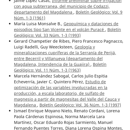
Jaime López Casas,
Informe preliminar sobre irrigación
con agua subterranea, del municipio de Codazzi,
departamento del Magdalena
,
Boletín Geológico: Vol. 9
Núm. 1-3 (1961)
María Luisa Monsalve B.,
Geoquímica y dataciones de
episodios tipo San Vicente en el volcán Puracé
,
Boletín
Geológico: Vol. 33 Núm. 1-3 (1993)
Gerard Champetier de Ribes, Piero Francesco Pagnacco,
Luigi Radelli, Guy Weecksteen,
Geología y
mineralizaciones cupríferas de la Serranía de Perijá,
entre Becerril y Villanueva (departamento del
Magdalena, Intendencia de la Guajira)
,
Boletín
Geológico: Vol. 11 Núm. 1-3 (1963)
Marcela Hernández Sabogal, Carlos Julio Espitia
Echeverría, Javier C. Quintero Pérez,
Estudio de
optimización de las variables involucradas en la
producción, a escala laboratorio, de sulfato de
magnesio a partir de magnesitas del Valle del Cauca y
Magdalena
,
Boletín Geológico: Vol. 36 Núm. 1-3 (1997)
Ismael Enrique Moyano Nieto, Renato Cordani, Lorena
Paola Cárdenas Espinosa, Norma Marcela Lara
Martínez, Oscar Eduardo Rojas Sarmiento, Manuel
Fernando Puentes Torres, Diana Lorena Ospina Montes,