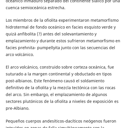
oceánico inmaduro separado del continente siálico por una
cuenca semioceánica estrecha.
Los miembros de la ofiolita experimentaron metamorfismo
hidrotermal de fondo oceánico en facies esquisto verde y
quizá anfibolita (?) antes del solevantamiento y
emplazamiento y durante estos sufrieron metamorfismo en
facies prehnita- pumpellyita junto con las secuencias del
arco volcánico.
El arco volcánico, construido sobre corteza oceánica, fue
suturado a la margen continental y obductado en tipos
post-albianos. Este fenómeno causó el soldamiento
definitivo de la ofiolita y la mezcla tectónica con las rocas
del arco. Sin embargo, el emplazamiento de algunos
sectores plutónicos de la ofiolita a niveles de exposición es
pre-Albiano.
Pequeños cuerpos andesíticos-dacíticos neógenos fueron
intruídos en zonas de falla simultáneamente con la