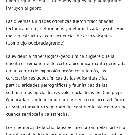
harzburgita tectónica. Delgados diques de plagiogranito
intruyen al gabro.
Las diversas unidades ofioliticas fueron fraccionadas
tectónicamente, deformadas y inetamorfizadas y sufrieron
mezcla estructural con secuencias de arco volcánico
(Complejo Quebradagrande).
La evidencia mineralógica-geoquímica sugiere que la
ofiolita es remanente de corteza oceánica-manto generada
en un centro de expansión oceánico. Además, las
características geoquímicas de las vulcanitas y las
particularidades petrográficas y faunísticas de las
sedimentitas epiclásticas y volcanoclásticas del Complejo
Quebrada grande insinúan un origen en un arco volcánico
oceánico inmaduro separado del continente siálico por una
cuenca semioceánica estrecha.
Los miembros de la ofiolita experimentaron metamorfismo
hidrotermal de fondo oceánico en facies esquisto verde y