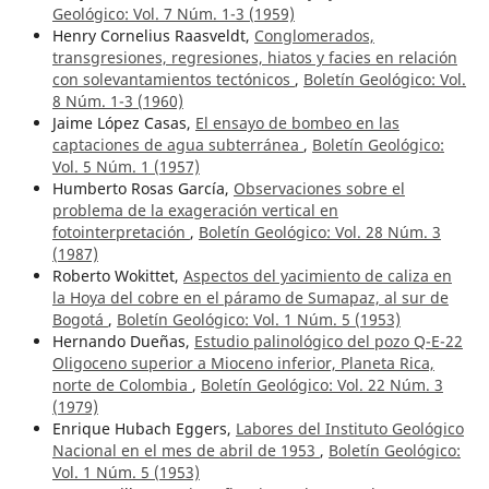
Geológico: Vol. 7 Núm. 1-3 (1959)
Henry Cornelius Raasveldt,
Conglomerados,
transgresiones, regresiones, hiatos y facies en relación
con solevantamientos tectónicos
,
Boletín Geológico: Vol.
8 Núm. 1-3 (1960)
Jaime López Casas,
El ensayo de bombeo en las
captaciones de agua subterránea
,
Boletín Geológico:
Vol. 5 Núm. 1 (1957)
Humberto Rosas García,
Observaciones sobre el
problema de la exageración vertical en
fotointerpretación
,
Boletín Geológico: Vol. 28 Núm. 3
(1987)
Roberto Wokittet,
Aspectos del yacimiento de caliza en
la Hoya del cobre en el páramo de Sumapaz, al sur de
Bogotá
,
Boletín Geológico: Vol. 1 Núm. 5 (1953)
Hernando Dueñas,
Estudio palinológico del pozo Q-E-22
Oligoceno superior a Mioceno inferior, Planeta Rica,
norte de Colombia
,
Boletín Geológico: Vol. 22 Núm. 3
(1979)
Enrique Hubach Eggers,
Labores del Instituto Geológico
Nacional en el mes de abril de 1953
,
Boletín Geológico:
Vol. 1 Núm. 5 (1953)