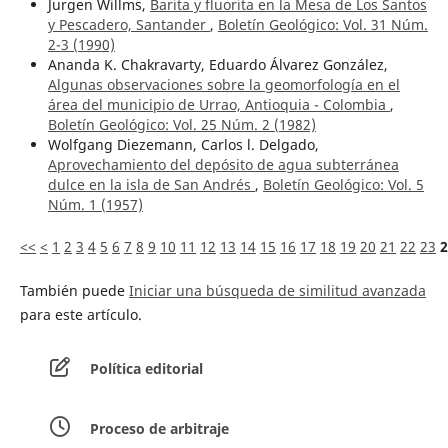
Jurgen Willms,
Barita y fluorita en la Mesa de Los Santos
y Pescadero, Santander
,
Boletín Geológico: Vol. 31 Núm.
2-3 (1990)
Ananda K. Chakravarty, Eduardo Álvarez González,
Algunas observaciones sobre la geomorfología en el
área del municipio de Urrao, Antioquia - Colombia
,
Boletín Geológico: Vol. 25 Núm. 2 (1982)
Wolfgang Diezemann, Carlos l. Delgado,
Aprovechamiento del depósito de agua subterránea
dulce en la isla de San Andrés
,
Boletín Geológico: Vol. 5
Núm. 1 (1957)
<<
<
1
2
3
4
5
6
7
8
9
10
11
12
13
14
15
16
17
18
19
20
21
22
23
2
También puede
Iniciar una búsqueda de similitud avanzada
para este artículo.
Política editorial
Proceso de arbitraje